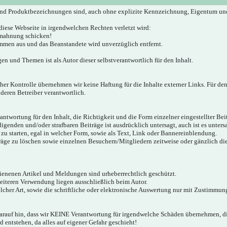
nd Produktbezeichnungen sind, auch ohne explizite Kennzeichnung, Eigentum un
diese Webseite in irgendwelchen Rechten verletzt wird:
bmahnung schicken!
mmen aus und das Beanstandete wird unverzüglich entfernt.
gen und Themen ist als Autor dieser selbstverantwortlich für den Inhalt.
icher Kontrolle übernehmen wir keine Haftung für die Inhalte externer Links. Für den
 deren Betreiber verantwortlich.
twortung für den Inhalt, die Richtigkeit und die Form einzelner eingestellter Bei
igenden und/oder strafbaren Beiträge ist ausdrücklich untersagt, auch ist es unter
zu starten, egal in welcher Form, sowie als Text, Link oder Bannereinblendung.
träge zu löschen sowie einzelnen Besuchern/Mitgliedern zeitweise oder gänzlich d
hienenen Artikel und Meldungen sind urheberrechtlich geschützt.
weiteren Verwendung liegen ausschließlich beim Autor.
cher Art, sowie die schriftliche oder elektronische Auswertung nur mit Zustimmung
darauf hin, dass wir KEINE Verantwortung für irgendwelche Schäden übernehmen,
 entstehen, da alles auf eigener Gefahr geschieht!