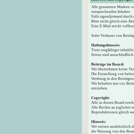
Alle genannten Marken- u
entsprechenden Inhaber.
Falls irgendjemand durch 
Bitte nicht gleich eine A
Eine E-Mail reicht vollko
Jeder Verfasser von Beiträ
Haftungshinweis:
Trotz sorgfältiger inhaltl
Seiten sind ausschließlich
Beiträge im Board:
Wir übernehmen keine Veran
Die Einstellung von beleid
Werbung in den Beiträgen 
Wir behalten uns vor, Bei
entziehen.
Copyright:
Alle in diesen Board ersc
Alle Rechte an jeglicher 
Reproduktionen gleich wel
Hinweis:
Wir weisen ausdrücklich 
der Nutzung von den Board