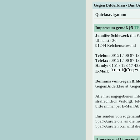
Gegen Bilderklau - Das O
Quicknavigation:
Impressum gemäß §5
TE
Jennifer Schieweck
(Im F
Ulmenstr. 26
91244 Reichenschwand
Telefon:
09151 / 90 87 13
Telefax:
09151 / 90 87 13
Handy:
0151 / 123 17 43
E-Mail:
Domains von Gegen Bild
GegenBilderklau.at, Gege
Alle hier angegebenen Inf
strafrechtlich Verfolgt. T
bitte immer per E-Mail Ab
Das senden von sogenannte
Spaß-Anrufe o.ä. an die 
Spaß-Anrufen o.ä. wird die
Hinweise und Copyright