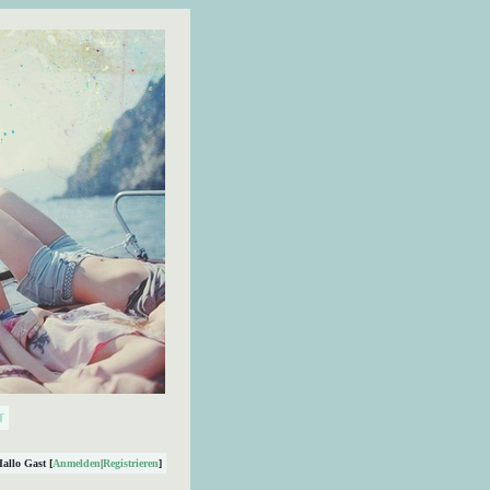
Hallo Gast [
Anmelden
|
Registrieren
]