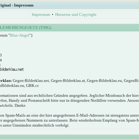
riginal - Impressum
Impressum
•
Hinweise und Copyright
LEMEDIENGESETZ (TMG)
orum "
Blue-Angel
")
3
4
8
erklau:
Gegen-Bilderklau.net, Gegen-Bilderklau.at, Gegen-Bilderklau.eu, GegenBi
nBilderklau.eu, GBK.cc
ormationen sind aus rechtlichen Gründen angegeben. Jeglicher Missbrauch der hie
elefon, Handy und Postanschrift bitte nur in dringenden Notfällen verwenden. Anson
wickeln. Danke.
n Spam-Mails an eine der hier angegebenen E-Mail-Adressen ist strengstens unters
hier angegebenen Nummern zu unterlassen. Bein wiederholtem Empfang von Spam-
s unter Umständen strafrechtlich verfolgt.