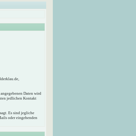
lderklau.de,
r angegebenen Daten wird
sten jedlichen Kontakt
agt. Es sind jegliche
Mails oder eingehenden