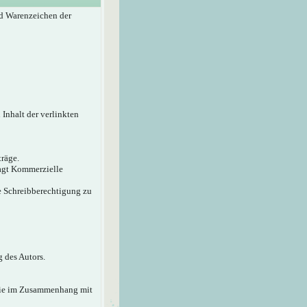
d Warenzeichen der
 Inhalt der verlinkten
träge.
sagt Kommerzielle
ie Schreibberechtigung zu
 des Autors.
 die im Zusammenhang mit