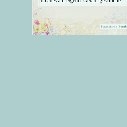
da alles auf eigener Gefahr geschieht!
Forensoftware:
Burni