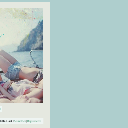
Hallo Gast [
Anmelden
|
Registrieren
]