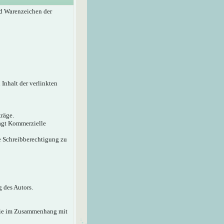
d Warenzeichen der
 Inhalt der verlinkten
träge.
sagt Kommerzielle
ie Schreibberechtigung zu
 des Autors.
 die im Zusammenhang mit