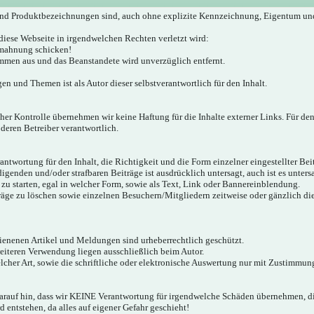
nd Produktbezeichnungen sind, auch ohne explizite Kennzeichnung, Eigentum un
diese Webseite in irgendwelchen Rechten verletzt wird:
bmahnung schicken!
mmen aus und das Beanstandete wird unverzüglich entfernt.
gen und Themen ist als Autor dieser selbstverantwortlich für den Inhalt.
icher Kontrolle übernehmen wir keine Haftung für die Inhalte externer Links. Für den
 deren Betreiber verantwortlich.
twortung für den Inhalt, die Richtigkeit und die Form einzelner eingestellter Bei
igenden und/oder strafbaren Beiträge ist ausdrücklich untersagt, auch ist es unter
zu starten, egal in welcher Form, sowie als Text, Link oder Bannereinblendung.
träge zu löschen sowie einzelnen Besuchern/Mitgliedern zeitweise oder gänzlich d
hienenen Artikel und Meldungen sind urheberrechtlich geschützt.
weiteren Verwendung liegen ausschließlich beim Autor.
cher Art, sowie die schriftliche oder elektronische Auswertung nur mit Zustimmung
darauf hin, dass wir KEINE Verantwortung für irgendwelche Schäden übernehmen,
 entstehen, da alles auf eigener Gefahr geschieht!