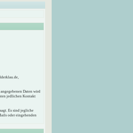
lderklau.de,
r angegebenen Daten wird
sten jedlichen Kontakt
agt. Es sind jegliche
Mails oder eingehenden