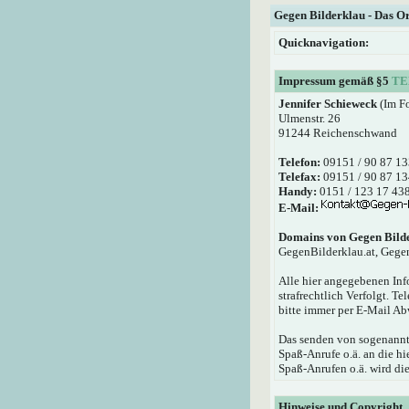
Gegen Bilderklau - Das O
Quicknavigation:
Impressum gemäß §5
TE
Jennifer Schieweck
(Im F
Ulmenstr. 26
91244 Reichenschwand
Telefon:
09151 / 90 87 13
Telefax:
09151 / 90 87 13
Handy:
0151 / 123 17 43
E-Mail:
Domains von Gegen Bild
GegenBilderklau.at, Gege
Alle hier angegebenen Inf
strafrechtlich Verfolgt. T
bitte immer per E-Mail Ab
Das senden von sogenannte
Spaß-Anrufe o.ä. an die 
Spaß-Anrufen o.ä. wird die
Hinweise und Copyright