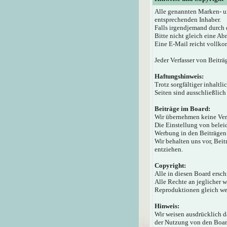
Alle genannten Marken- u
entsprechenden Inhaber.
Falls irgendjemand durch 
Bitte nicht gleich eine A
Eine E-Mail reicht vollko
Jeder Verfasser von Beiträ
Haftungshinweis:
Trotz sorgfältiger inhaltl
Seiten sind ausschließlich
Beiträge im Board:
Wir übernehmen keine Veran
Die Einstellung von beleid
Werbung in den Beiträgen 
Wir behalten uns vor, Bei
entziehen.
Copyright:
Alle in diesen Board ersc
Alle Rechte an jeglicher 
Reproduktionen gleich wel
Hinweis:
Wir weisen ausdrücklich 
der Nutzung von den Board