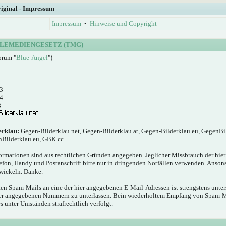
riginal - Impressum
Impressum
•
Hinweise und Copyright
LEMEDIENGESETZ (TMG)
orum "
Blue-Angel
")
3
4
8
erklau:
Gegen-Bilderklau.net, Gegen-Bilderklau.at, Gegen-Bilderklau.eu, GegenBi
nBilderklau.eu, GBK.cc
ormationen sind aus rechtlichen Gründen angegeben. Jeglicher Missbrauch der hie
elefon, Handy und Postanschrift bitte nur in dringenden Notfällen verwenden. Anson
wickeln. Danke.
n Spam-Mails an eine der hier angegebenen E-Mail-Adressen ist strengstens unters
hier angegebenen Nummern zu unterlassen. Bein wiederholtem Empfang von Spam-
s unter Umständen strafrechtlich verfolgt.