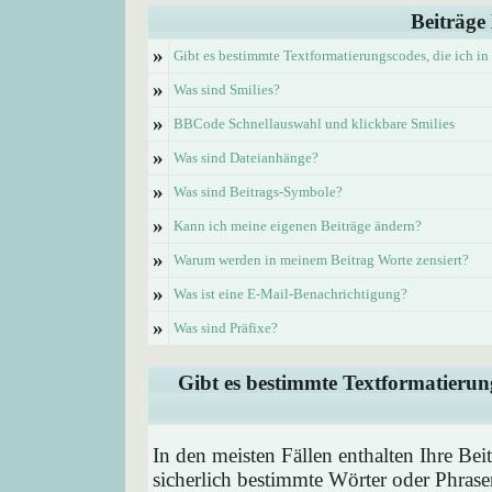
Beiträge
»
Gibt es bestimmte Textformatierungscodes, die ich i
»
Was sind Smilies?
»
BBCode Schnellauswahl und klickbare Smilies
»
Was sind Dateianhänge?
»
Was sind Beitrags-Symbole?
»
Kann ich meine eigenen Beiträge ändern?
»
Warum werden in meinem Beitrag Worte zensiert?
»
Was ist eine E-Mail-Benachrichtigung?
»
Was sind Präfixe?
Gibt es bestimmte Textformatierung
In den meisten Fällen enthalten Ihre Be
sicherlich bestimmte Wörter oder Phrase