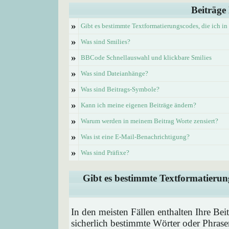
Beiträge
»
Gibt es bestimmte Textformatierungscodes, die ich i
»
Was sind Smilies?
»
BBCode Schnellauswahl und klickbare Smilies
»
Was sind Dateianhänge?
»
Was sind Beitrags-Symbole?
»
Kann ich meine eigenen Beiträge ändern?
»
Warum werden in meinem Beitrag Worte zensiert?
»
Was ist eine E-Mail-Benachrichtigung?
»
Was sind Präfixe?
Gibt es bestimmte Textformatierung
In den meisten Fällen enthalten Ihre Be
sicherlich bestimmte Wörter oder Phrase