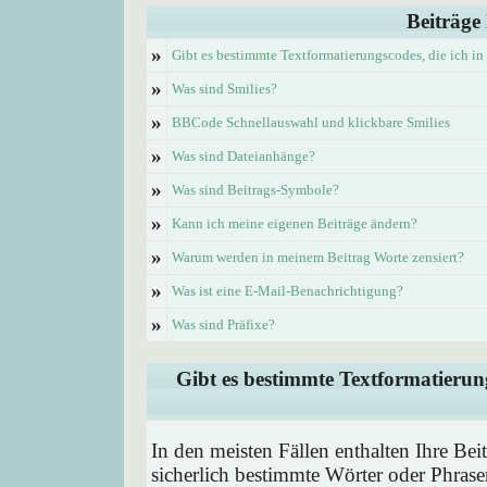
Beiträge
»
Gibt es bestimmte Textformatierungscodes, die ich i
»
Was sind Smilies?
»
BBCode Schnellauswahl und klickbare Smilies
»
Was sind Dateianhänge?
»
Was sind Beitrags-Symbole?
»
Kann ich meine eigenen Beiträge ändern?
»
Warum werden in meinem Beitrag Worte zensiert?
»
Was ist eine E-Mail-Benachrichtigung?
»
Was sind Präfixe?
Gibt es bestimmte Textformatierung
In den meisten Fällen enthalten Ihre Be
sicherlich bestimmte Wörter oder Phrase