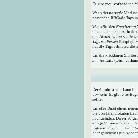
Es gibt zwei vorhandene 
Wenn der
normale
Modus ve
passenden BBCode Tags in 
Wenn Sie den
Erweiterten
M
um danach den Text in den 
den
Aktuelles Tag schliess
Tags schliessen
Knopf (alt+x
nur die Tags schliesst, die
Um die klickbaren Smilies 
Smilies
Link (wenn vorhande
Der Administrator kann Ihn
usw. sein. Es gibt eine Beg
sollte.
Um eine Datei einem neuen 
Sie von Ihrem lokalen Lauf
hochgeladen. Dieser Vorga
einige Minunten dauern. N
Dateianhängen. Falls der A
hochgeladene Datei wieder