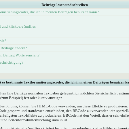
Beiträge lesen und schreiben
ormatierungscodes, die ich in meinen Beiträgen benutzen kann?
und klickbare Smilies
ole?
 Beiträge ändern?
 Beitrag Worte zensiert?
nachrichtigung?
t es bestimmte Textformatierungscodes, die ich in meinen Beiträgen benutzen k
alten Ihre Beiträge normalen Text, aber gelegentlich möchten Sie sicherlich bestim
(zum Beispiel) fett oder kursiv anzeigen.
es Forums, können Sie HTML-Code verwenden, um diese Effekte zu produzieren. M
e gesperrt und stattdessen entschieden, den BBCode zu verwenden: ein spezielles
läufigsten Text-Effekte zu produzieren. BBCode hat den Vorteil, dass er sehr einf
t und Seitenformatunterbrechung immun ist.
 Administrator die
Smilies
aktiviert hat, die Ihnen erlauben, kleine Bilder zu benut