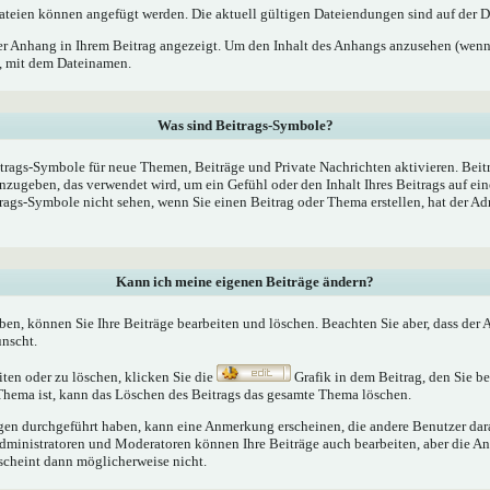
teien können angefügt werden. Die aktuell gültigen Dateiendungen sind auf der D
er Anhang in Ihrem Beitrag angezeigt. Um den Inhalt des Anhangs anzusehen (wenn 
k, mit dem Dateinamen.
Was sind Beitrags-Symbole?
trags-Symbole für neue Themen, Beiträge und Private Nachrichten aktivieren. Bei
nzugeben, das verwendet wird, um ein Gefühl oder den Inhalt Ihres Beitrags auf ein
trags-Symbole nicht sehen, wenn Sie einen Beitrag oder Thema erstellen, hat der Ad
Kann ich meine eigenen Beiträge ändern?
aben, können Sie Ihre Beiträge bearbeiten und löschen. Beachten Sie aber, dass der
ünscht.
iten oder zu löschen, klicken Sie die
Grafik in dem Beitrag, den Sie 
 Thema ist, kann das Löschen des Beitrags das gesamte Thema löschen.
n durchgeführt haben, kann eine Anmerkung erscheinen, die andere Benutzer darau
Administratoren und Moderatoren können Ihre Beiträge auch bearbeiten, aber die An
rscheint dann möglicherweise nicht.