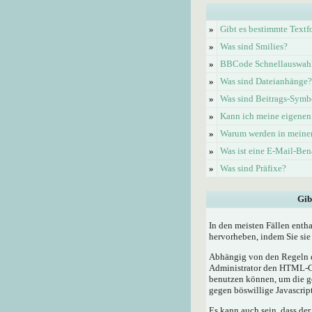
»
Gibt es bestimmte Textf
»
Was sind Smilies?
»
BBCode Schnellauswahl 
»
Was sind Dateianhänge?
»
Was sind Beitrags-Symb
»
Kann ich meine eigenen
»
Warum werden in meinem
»
Was ist eine E-Mail-Be
»
Was sind Präfixe?
Gib
In den meisten Fällen enth
hervorheben, indem Sie sie 
Abhängig von den Regeln d
Administrator den HTML-Cod
benutzen können, um die ge
gegen böswillige Javascrip
Es kann auch sein, dass der