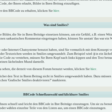
Code, der Ihnen erlaubt, Bilder in Ihren Beitrag einzufügen.
r den BBCode zu erhalten, klicken Sie
hier
.
Was sind Smilies?
he Bilder, die Sie in Ihren Beiträge einsetzen können, um ein Gefühl, z.B. einen Wit
einen sarkastischen Kommentar eingetragen haben, können Sie anstatt 'das war ein W
oder Internet-Chatsysteme benutzt haben, sind Sie vermutlich mit dem Konzept von
er Textzeichen werden in Smilies umgewandelt. Zum Beispiel wird
:)
in ein läche
 Code zu verstehen, müssen Sie Ihren Kopf nach links kippen und den Text betrac
inen lächelnden Mund darstellt.
zu sehen, die derzeit von diesem Forum benutzt werden, klicken Sie
hier
.
icher den Text in Ihrem Beitrag nicht in Smilies umgewandelt haben. Dazu müssen 
chen 'Grafische Smilies deaktivieren?' markieren.
BBCode Schnellauswahl und klickbare Smilies
Ihnen schnell und leicht den BBCode in Ihre Beiträge einzutragen. Um sie zu benut
oder wählen einzelne Teile von den Listen aus, um einen BBCode einzutragen.