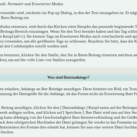
Modi:
Normaler
und
Erweiterter Modus
.
rwendet wird, erscheint ein Pop-up Dialog, in den der Text einzugeben ist. Er träg
Ihren Beitrag ein.
odus einsetzen, wird durch das Klicken eines Knopfes das passende beginnende T
Beitrags Bereich einzutragen. Wenn Sie den Text beendet haben und das Tag schli
en
Knopf (alt+c). Sie können Tags im Erweiterten Modus auch verschachteln und sp
) verwenden, um alle geöffneten Tags zu schliessen. Beachten Sie bitte, dass der K
 mit den Codeknöpfen erstellt worden sind.
zu benutzen, klicken Sie den Smilie, den Sie in Ihrem Beitrag einsetzen möchten a
n), um auf die volle Liste von Smilies zuzugreifen.
Was sind Dateianhänge?
en erlauben, Anhänge an Ihre Beiträge anzufügen. Diese könnten ein Bild, ein Tex
renzung der Dateigröße für die Anhänge, da das Forum nicht als Erweiterung Ihrer 
Beitrag anzufügen, klicken Sie den [ Dateianhänge ] Knopf unten auf der Beitragsse
werk anfügen wollen, und klicken auf [ Speichern ]. Ihre Datei wird nun auf den Se
ng kann abhängig von der Geschwindigkeit Ihrer Internetverbindung und der Größ
ach dem erfolgreichen Hochladen der Datei gelangen Sie wieder in das Formular 
dministrator des Forums dies erlaubt hat, können Sie nun eine weitere Datei hochla
 löschen.