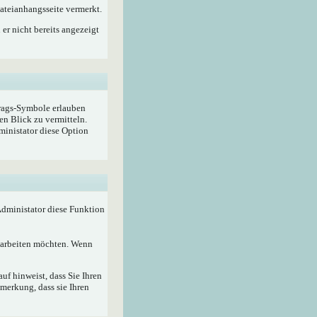
ateianhangsseite vermerkt.
er nicht bereits angezeigt
trags-Symbole erlauben
en Blick zu vermitteln.
ministator diese Option
 Administator diese Funktion
bearbeiten möchten. Wenn
f hinweist, dass Sie Ihren
merkung, dass sie Ihren