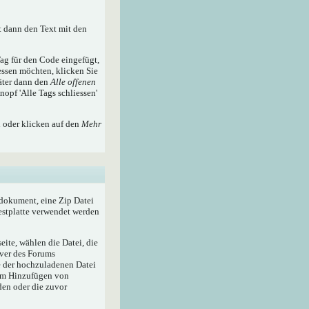
t dann den Text mit den
ag für den Code eingefügt,
essen möchten, klicken Sie
äter dann den
Alle offenen
nopf 'Alle Tags schliessen'
n oder klicken auf den
Mehr
tdokument, eine Zip Datei
Festplatte verwendet werden
ite, wählen die Datei, die
rver des Forums
e der hochzuladenen Datei
zum Hinzufügen von
den oder die zuvor