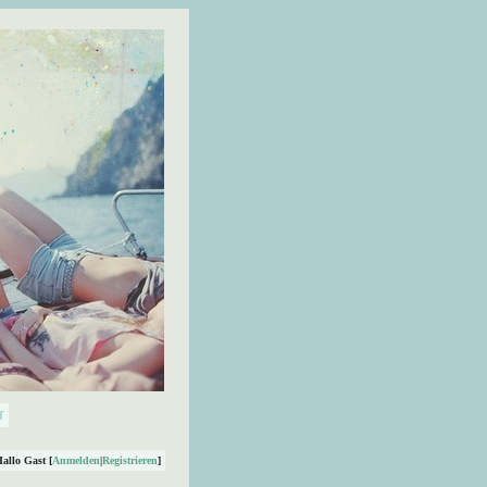
Hallo Gast [
Anmelden
|
Registrieren
]