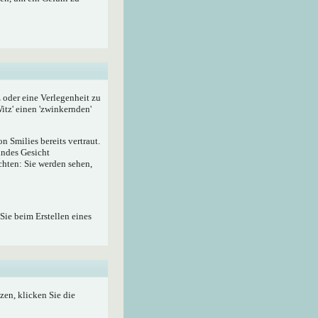
z oder eine Verlegenheit zu
itz' einen 'zwinkernden'
 Smilies bereits vertraut.
lndes Gesicht
hten: Sie werden sehen,
Sie beim Erstellen eines
zen, klicken Sie die