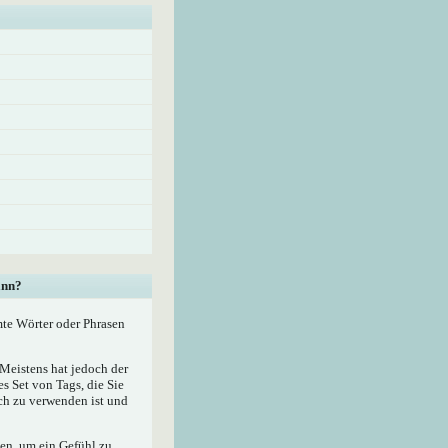
ann?
mte Wörter oder Phrasen
eistens hat jedoch der
 Set von Tags, die Sie
ach zu verwenden ist und
zen, um ein Gefühl zu