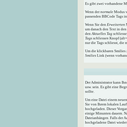
Es gibt zwei vorhandene 
Wenn der
normale
Modus ve
passenden BBCode Tags in 
Wenn Sie den
Erweiterten
M
um danach den Text in den 
den
Aktuelles Tag schliess
Tags schliessen
Knopf (alt+x
nur die Tags schliesst, die
Um die klickbaren Smilies 
Smilies
Link (wenn vorhande
Der Administrator kann Ihn
usw. sein. Es gibt eine Beg
sollte.
Um eine Datei einem neuen 
Sie von Ihrem lokalen Lauf
hochgeladen. Dieser Vorga
einige Minunten dauern. N
Dateianhängen. Falls der A
hochgeladene Datei wieder