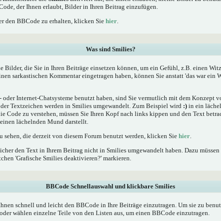
Code, der Ihnen erlaubt, Bilder in Ihren Beitrag einzufügen.
r den BBCode zu erhalten, klicken Sie
hier
.
Was sind Smilies?
he Bilder, die Sie in Ihren Beiträge einsetzen können, um ein Gefühl, z.B. einen Wit
einen sarkastischen Kommentar eingetragen haben, können Sie anstatt 'das war ein W
oder Internet-Chatsysteme benutzt haben, sind Sie vermutlich mit dem Konzept von
er Textzeichen werden in Smilies umgewandelt. Zum Beispiel wird
:)
in ein läche
 Code zu verstehen, müssen Sie Ihren Kopf nach links kippen und den Text betrac
inen lächelnden Mund darstellt.
zu sehen, die derzeit von diesem Forum benutzt werden, klicken Sie
hier
.
icher den Text in Ihrem Beitrag nicht in Smilies umgewandelt haben. Dazu müssen 
chen 'Grafische Smilies deaktivieren?' markieren.
BBCode Schnellauswahl und klickbare Smilies
Ihnen schnell und leicht den BBCode in Ihre Beiträge einzutragen. Um sie zu benut
oder wählen einzelne Teile von den Listen aus, um einen BBCode einzutragen.