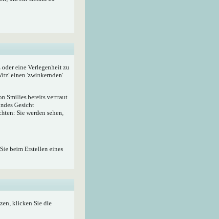
z oder eine Verlegenheit zu
itz' einen 'zwinkernden'
 Smilies bereits vertraut.
lndes Gesicht
hten: Sie werden sehen,
Sie beim Erstellen eines
zen, klicken Sie die