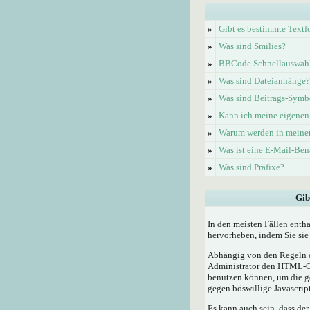
»
Gibt es bestimmte Textf
»
Was sind Smilies?
»
BBCode Schnellauswahl 
»
Was sind Dateianhänge?
»
Was sind Beitrags-Symb
»
Kann ich meine eigenen
»
Warum werden in meinem
»
Was ist eine E-Mail-Be
»
Was sind Präfixe?
Gib
In den meisten Fällen enth
hervorheben, indem Sie sie 
Abhängig von den Regeln d
Administrator den HTML-Cod
benutzen können, um die ge
gegen böswillige Javascrip
Es kann auch sein, dass der