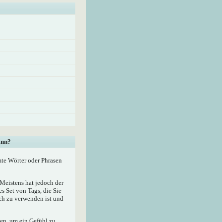
ann?
mte Wörter oder Phrasen
eistens hat jedoch der
 Set von Tags, die Sie
ach zu verwenden ist und
zen, um ein Gefühl zu