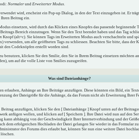
Modi:
Normaler
und
Erweiterter Modus
.
rwendet wird, erscheint ein Pop-up Dialog, in den der Text einzugeben ist. Er träg
Ihren Beitrag ein.
odus einsetzen, wird durch das Klicken eines Knopfes das passende beginnende T
Beitrags Bereich einzutragen. Wenn Sie den Text beendet haben und das Tag schli
en
Knopf (alt+c). Sie können Tags im Erweiterten Modus auch verschachteln und sp
) verwenden, um alle geöffneten Tags zu schliessen. Beachten Sie bitte, dass der K
 mit den Codeknöpfen erstellt worden sind.
zu benutzen, klicken Sie den Smilie, den Sie in Ihrem Beitrag einsetzen möchten a
n), um auf die volle Liste von Smilies zuzugreifen.
Was sind Dateianhänge?
en erlauben, Anhänge an Ihre Beiträge anzufügen. Diese könnten ein Bild, ein Tex
renzung der Dateigröße für die Anhänge, da das Forum nicht als Erweiterung Ihrer 
Beitrag anzufügen, klicken Sie den [ Dateianhänge ] Knopf unten auf der Beitragsse
werk anfügen wollen, und klicken auf [ Speichern ]. Ihre Datei wird nun auf den Se
ng kann abhängig von der Geschwindigkeit Ihrer Internetverbindung und der Größ
ach dem erfolgreichen Hochladen der Datei gelangen Sie wieder in das Formular 
dministrator des Forums dies erlaubt hat, können Sie nun eine weitere Datei hochla
 löschen.