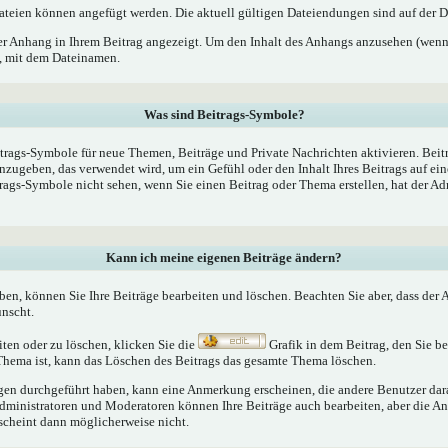
teien können angefügt werden. Die aktuell gültigen Dateiendungen sind auf der D
er Anhang in Ihrem Beitrag angezeigt. Um den Inhalt des Anhangs anzusehen (wenn 
k, mit dem Dateinamen.
Was sind Beitrags-Symbole?
trags-Symbole für neue Themen, Beiträge und Private Nachrichten aktivieren. Bei
nzugeben, das verwendet wird, um ein Gefühl oder den Inhalt Ihres Beitrags auf ein
trags-Symbole nicht sehen, wenn Sie einen Beitrag oder Thema erstellen, hat der Ad
Kann ich meine eigenen Beiträge ändern?
aben, können Sie Ihre Beiträge bearbeiten und löschen. Beachten Sie aber, dass der
ünscht.
iten oder zu löschen, klicken Sie die
Grafik in dem Beitrag, den Sie 
 Thema ist, kann das Löschen des Beitrags das gesamte Thema löschen.
n durchgeführt haben, kann eine Anmerkung erscheinen, die andere Benutzer darau
Administratoren und Moderatoren können Ihre Beiträge auch bearbeiten, aber die An
rscheint dann möglicherweise nicht.