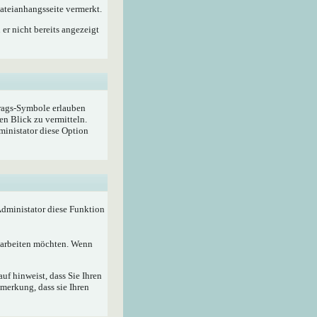
ateianhangsseite vermerkt.
er nicht bereits angezeigt
trags-Symbole erlauben
en Blick zu vermitteln.
ministator diese Option
 Administator diese Funktion
bearbeiten möchten. Wenn
f hinweist, dass Sie Ihren
merkung, dass sie Ihren