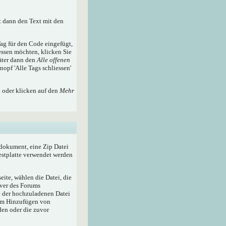
t dann den Text mit den
ag für den Code eingefügt,
essen möchten, klicken Sie
äter dann den
Alle offenen
nopf 'Alle Tags schliessen'
n oder klicken auf den
Mehr
tdokument, eine Zip Datei
Festplatte verwendet werden
ite, wählen die Datei, die
rver des Forums
e der hochzuladenen Datei
zum Hinzufügen von
den oder die zuvor