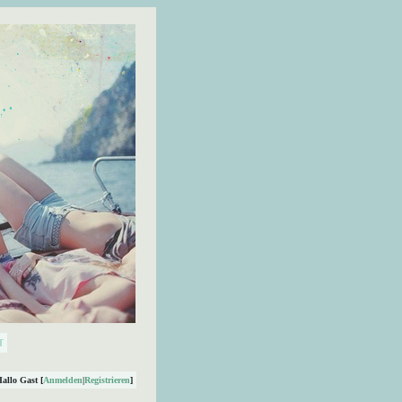
Hallo Gast [
Anmelden
|
Registrieren
]