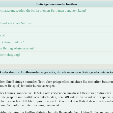
Beiträge lesen und schreiben
ormatierungscodes, die ich in meinen Beiträgen benutzen kann?
und klickbare Smilies
ole?
 Beiträge ändern?
 Beitrag Worte zensiert?
nachrichtigung?
t es bestimmte Textformatierungscodes, die ich in meinen Beiträgen benutzen k
alten Ihre Beiträge normalen Text, aber gelegentlich möchten Sie sicherlich bestim
(zum Beispiel) fett oder kursiv anzeigen.
es Forums, können Sie HTML-Code verwenden, um diese Effekte zu produzieren. M
e gesperrt und stattdessen entschieden, den BBCode zu verwenden: ein spezielles
läufigsten Text-Effekte zu produzieren. BBCode hat den Vorteil, dass er sehr einf
t und Seitenformatunterbrechung immun ist.
 Administrator die
Smilies
aktiviert hat, die Ihnen erlauben, kleine Bilder zu benut