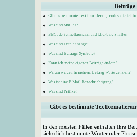
Beiträge
»
Gibt es bestimmte Textformatierungscodes, die ich i
»
Was sind Smilies?
»
BBCode Schnellauswahl und klickbare Smilies
»
Was sind Dateianhänge?
»
Was sind Beitrags-Symbole?
»
Kann ich meine eigenen Beiträge ändern?
»
Warum werden in meinem Beitrag Worte zensiert?
»
Was ist eine E-Mail-Benachrichtigung?
»
Was sind Präfixe?
Gibt es bestimmte Textformatierung
In den meisten Fällen enthalten Ihre Be
sicherlich bestimmte Wörter oder Phrase