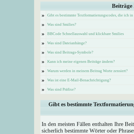
Beiträge
»
Gibt es bestimmte Textformatierungscodes, die ich i
»
Was sind Smilies?
»
BBCode Schnellauswahl und klickbare Smilies
»
Was sind Dateianhänge?
»
Was sind Beitrags-Symbole?
»
Kann ich meine eigenen Beiträge ändern?
»
Warum werden in meinem Beitrag Worte zensiert?
»
Was ist eine E-Mail-Benachrichtigung?
»
Was sind Präfixe?
Gibt es bestimmte Textformatierung
In den meisten Fällen enthalten Ihre Be
sicherlich bestimmte Wörter oder Phrase