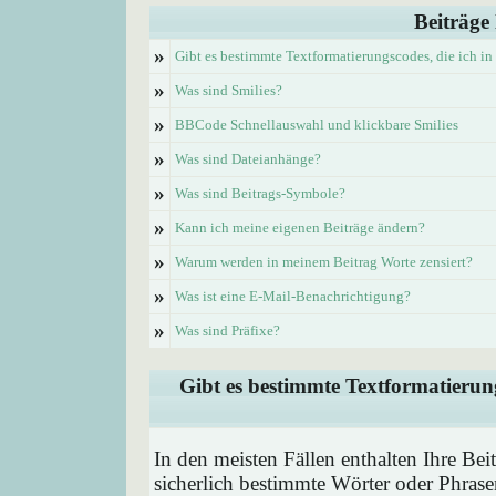
Beiträge
»
Gibt es bestimmte Textformatierungscodes, die ich i
»
Was sind Smilies?
»
BBCode Schnellauswahl und klickbare Smilies
»
Was sind Dateianhänge?
»
Was sind Beitrags-Symbole?
»
Kann ich meine eigenen Beiträge ändern?
»
Warum werden in meinem Beitrag Worte zensiert?
»
Was ist eine E-Mail-Benachrichtigung?
»
Was sind Präfixe?
Gibt es bestimmte Textformatierung
In den meisten Fällen enthalten Ihre Be
sicherlich bestimmte Wörter oder Phrase