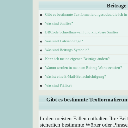
Beiträge
»
Gibt es bestimmte Textformatierungscodes, die ich i
»
Was sind Smilies?
»
BBCode Schnellauswahl und klickbare Smilies
»
Was sind Dateianhänge?
»
Was sind Beitrags-Symbole?
»
Kann ich meine eigenen Beiträge ändern?
»
Warum werden in meinem Beitrag Worte zensiert?
»
Was ist eine E-Mail-Benachrichtigung?
»
Was sind Präfixe?
Gibt es bestimmte Textformatierung
In den meisten Fällen enthalten Ihre Be
sicherlich bestimmte Wörter oder Phrase