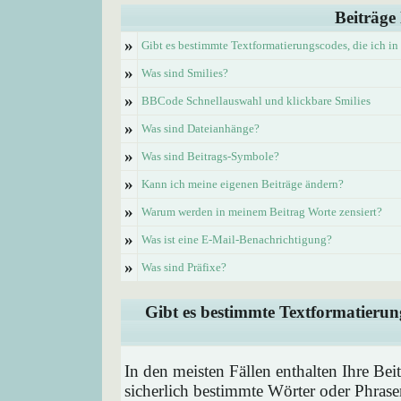
Beiträge
»
Gibt es bestimmte Textformatierungscodes, die ich i
»
Was sind Smilies?
»
BBCode Schnellauswahl und klickbare Smilies
»
Was sind Dateianhänge?
»
Was sind Beitrags-Symbole?
»
Kann ich meine eigenen Beiträge ändern?
»
Warum werden in meinem Beitrag Worte zensiert?
»
Was ist eine E-Mail-Benachrichtigung?
»
Was sind Präfixe?
Gibt es bestimmte Textformatierung
In den meisten Fällen enthalten Ihre Be
sicherlich bestimmte Wörter oder Phrase