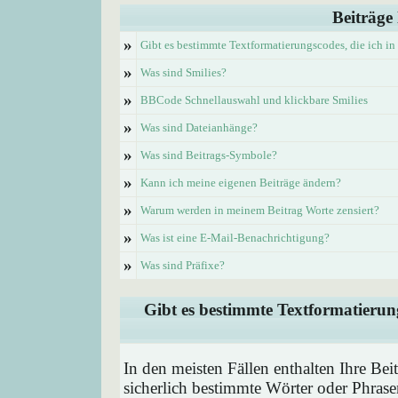
Beiträge
»
Gibt es bestimmte Textformatierungscodes, die ich i
»
Was sind Smilies?
»
BBCode Schnellauswahl und klickbare Smilies
»
Was sind Dateianhänge?
»
Was sind Beitrags-Symbole?
»
Kann ich meine eigenen Beiträge ändern?
»
Warum werden in meinem Beitrag Worte zensiert?
»
Was ist eine E-Mail-Benachrichtigung?
»
Was sind Präfixe?
Gibt es bestimmte Textformatierung
In den meisten Fällen enthalten Ihre Be
sicherlich bestimmte Wörter oder Phrase