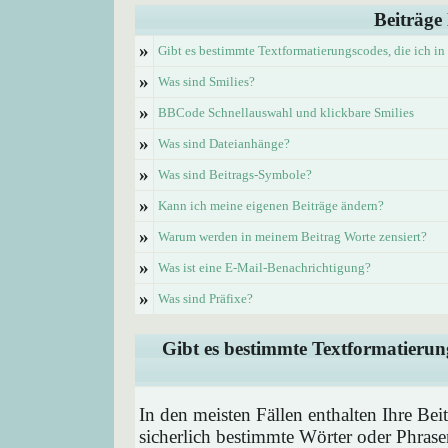
Beiträge
»
Gibt es bestimmte Textformatierungscodes, die ich i
»
Was sind Smilies?
»
BBCode Schnellauswahl und klickbare Smilies
»
Was sind Dateianhänge?
»
Was sind Beitrags-Symbole?
»
Kann ich meine eigenen Beiträge ändern?
»
Warum werden in meinem Beitrag Worte zensiert?
»
Was ist eine E-Mail-Benachrichtigung?
»
Was sind Präfixe?
Gibt es bestimmte Textformatierung
In den meisten Fällen enthalten Ihre Be
sicherlich bestimmte Wörter oder Phrase