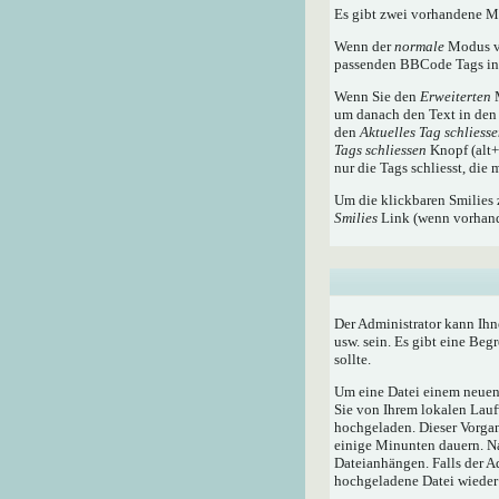
Es gibt zwei vorhandene 
Wenn der
normale
Modus ve
passenden BBCode Tags in 
Wenn Sie den
Erweiterten
M
um danach den Text in den 
den
Aktuelles Tag schliess
Tags schliessen
Knopf (alt+x
nur die Tags schliesst, die
Um die klickbaren Smilies 
Smilies
Link (wenn vorhande
Der Administrator kann Ihn
usw. sein. Es gibt eine Beg
sollte.
Um eine Datei einem neuen 
Sie von Ihrem lokalen Lauf
hochgeladen. Dieser Vorga
einige Minunten dauern. N
Dateianhängen. Falls der A
hochgeladene Datei wieder