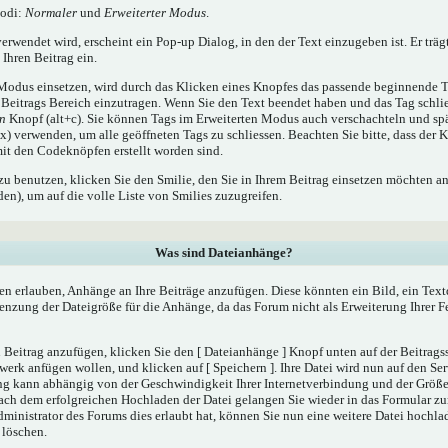
Modi:
Normaler
und
Erweiterter Modus
.
rwendet wird, erscheint ein Pop-up Dialog, in den der Text einzugeben ist. Er träg
Ihren Beitrag ein.
odus einsetzen, wird durch das Klicken eines Knopfes das passende beginnende T
Beitrags Bereich einzutragen. Wenn Sie den Text beendet haben und das Tag schli
en
Knopf (alt+c). Sie können Tags im Erweiterten Modus auch verschachteln und sp
) verwenden, um alle geöffneten Tags zu schliessen. Beachten Sie bitte, dass der K
 mit den Codeknöpfen erstellt worden sind.
zu benutzen, klicken Sie den Smilie, den Sie in Ihrem Beitrag einsetzen möchten a
n), um auf die volle Liste von Smilies zuzugreifen.
Was sind Dateianhänge?
en erlauben, Anhänge an Ihre Beiträge anzufügen. Diese könnten ein Bild, ein Tex
renzung der Dateigröße für die Anhänge, da das Forum nicht als Erweiterung Ihrer 
Beitrag anzufügen, klicken Sie den [ Dateianhänge ] Knopf unten auf der Beitragsse
werk anfügen wollen, und klicken auf [ Speichern ]. Ihre Datei wird nun auf den Se
ng kann abhängig von der Geschwindigkeit Ihrer Internetverbindung und der Größ
ach dem erfolgreichen Hochladen der Datei gelangen Sie wieder in das Formular 
dministrator des Forums dies erlaubt hat, können Sie nun eine weitere Datei hochla
 löschen.