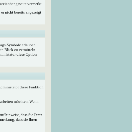
ateianhangsseite vermerkt.
er nicht bereits angezeigt
trags-Symbole erlauben
en Blick zu vermitteln.
ministator diese Option
 Administator diese Funktion
bearbeiten möchten. Wenn
f hinweist, dass Sie Ihren
merkung, dass sie Ihren