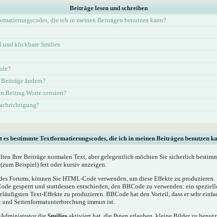
Beiträge lesen und schreiben
ormatierungscodes, die ich in meinen Beiträgen benutzen kann?
und klickbare Smilies
ole?
 Beiträge ändern?
 Beitrag Worte zensiert?
nachrichtigung?
t es bestimmte Textformatierungscodes, die ich in meinen Beiträgen benutzen k
alten Ihre Beiträge normalen Text, aber gelegentlich möchten Sie sicherlich bestim
(zum Beispiel) fett oder kursiv anzeigen.
es Forums, können Sie HTML-Code verwenden, um diese Effekte zu produzieren. M
e gesperrt und stattdessen entschieden, den BBCode zu verwenden: ein spezielles
läufigsten Text-Effekte zu produzieren. BBCode hat den Vorteil, dass er sehr einf
t und Seitenformatunterbrechung immun ist.
 Administrator die
Smilies
aktiviert hat, die Ihnen erlauben, kleine Bilder zu benut