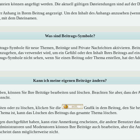
teien können angefügt werden. Die aktuell gültigen Dateiendungen sind auf der D
er Anhang in Ihrem Beitrag angezeigt. Um den Inhalt des Anhangs anzusehen (wenn 
k, mit dem Dateinamen.
Was sind Beitrags-Symbole?
trags-Symbole für neue Themen, Beiträge und Private Nachrichten aktivieren. Bei
nzugeben, das verwendet wird, um ein Gefühl oder den Inhalt Ihres Beitrags auf ein
trags-Symbole nicht sehen, wenn Sie einen Beitrag oder Thema erstellen, hat der Ad
Kann ich meine eigenen Beiträge ändern?
aben, können Sie Ihre Beiträge bearbeiten und löschen. Beachten Sie aber, dass der
ünscht.
iten oder zu löschen, klicken Sie die
Grafik in dem Beitrag, den Sie 
 Thema ist, kann das Löschen des Beitrags das gesamte Thema löschen.
n durchgeführt haben, kann eine Anmerkung erscheinen, die andere Benutzer darau
Administratoren und Moderatoren können Ihre Beiträge auch bearbeiten, aber die An
rscheint dann möglicherweise nicht.