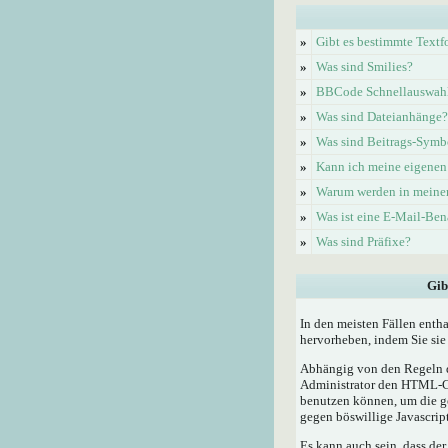
»
Gibt es bestimmte Textf
»
Was sind Smilies?
»
BBCode Schnellauswahl 
»
Was sind Dateianhänge?
»
Was sind Beitrags-Symb
»
Kann ich meine eigenen
»
Warum werden in meinem
»
Was ist eine E-Mail-Be
»
Was sind Präfixe?
Gib
In den meisten Fällen enth
hervorheben, indem Sie sie 
Abhängig von den Regeln d
Administrator den HTML-Cod
benutzen können, um die ge
gegen böswillige Javascrip
Es kann auch sein, dass der