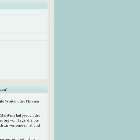
ann?
mte Wörter oder Phrasen
eistens hat jedoch der
 Set von Tags, die Sie
ach zu verwenden ist und
zen, um ein Gefühl zu