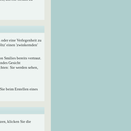
z oder eine Verlegenheit zu
itz' einen 'zwinkernden'
 Smilies bereits vertraut.
lndes Gesicht
hten: Sie werden sehen,
Sie beim Erstellen eines
zen, klicken Sie die