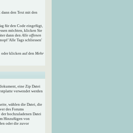
t dann den Text mit den
ag für den Code eingefügt,
essen möchten, klicken Sie
äter dann den
Alle offenen
nopf 'Alle Tags schliessen'
n oder klicken auf den
Mehr
tdokument, eine Zip Datei
Festplatte verwendet werden
ite, wählen die Datei, die
rver des Forums
e der hochzuladenen Datei
zum Hinzufügen von
den oder die zuvor