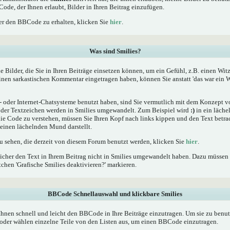
Code, der Ihnen erlaubt, Bilder in Ihren Beitrag einzufügen.
r den BBCode zu erhalten, klicken Sie
hier
.
Was sind Smilies?
he Bilder, die Sie in Ihren Beiträge einsetzen können, um ein Gefühl, z.B. einen Wit
einen sarkastischen Kommentar eingetragen haben, können Sie anstatt 'das war ein W
oder Internet-Chatsysteme benutzt haben, sind Sie vermutlich mit dem Konzept von
er Textzeichen werden in Smilies umgewandelt. Zum Beispiel wird
:)
in ein läche
 Code zu verstehen, müssen Sie Ihren Kopf nach links kippen und den Text betrac
inen lächelnden Mund darstellt.
zu sehen, die derzeit von diesem Forum benutzt werden, klicken Sie
hier
.
icher den Text in Ihrem Beitrag nicht in Smilies umgewandelt haben. Dazu müssen 
chen 'Grafische Smilies deaktivieren?' markieren.
BBCode Schnellauswahl und klickbare Smilies
Ihnen schnell und leicht den BBCode in Ihre Beiträge einzutragen. Um sie zu benut
oder wählen einzelne Teile von den Listen aus, um einen BBCode einzutragen.