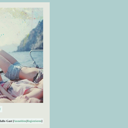
Hallo Gast [
Anmelden
|
Registrieren
]