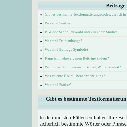
Beiträge
»
Gibt es bestimmte Textformatierungscodes, die ich i
»
Was sind Smilies?
»
BBCode Schnellauswahl und klickbare Smilies
»
Was sind Dateianhänge?
»
Was sind Beitrags-Symbole?
»
Kann ich meine eigenen Beiträge ändern?
»
Warum werden in meinem Beitrag Worte zensiert?
»
Was ist eine E-Mail-Benachrichtigung?
»
Was sind Präfixe?
Gibt es bestimmte Textformatierung
In den meisten Fällen enthalten Ihre Be
sicherlich bestimmte Wörter oder Phrase