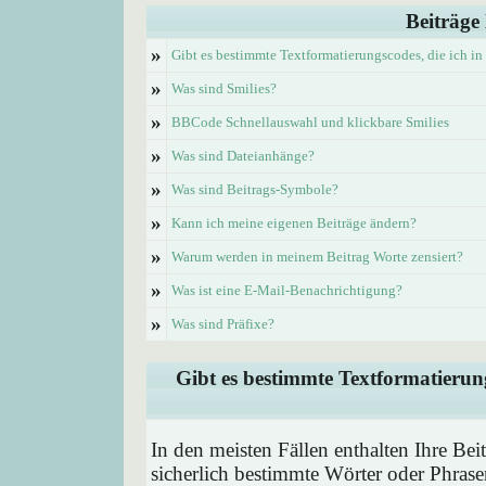
Beiträge
»
Gibt es bestimmte Textformatierungscodes, die ich i
»
Was sind Smilies?
»
BBCode Schnellauswahl und klickbare Smilies
»
Was sind Dateianhänge?
»
Was sind Beitrags-Symbole?
»
Kann ich meine eigenen Beiträge ändern?
»
Warum werden in meinem Beitrag Worte zensiert?
»
Was ist eine E-Mail-Benachrichtigung?
»
Was sind Präfixe?
Gibt es bestimmte Textformatierung
In den meisten Fällen enthalten Ihre Be
sicherlich bestimmte Wörter oder Phrase