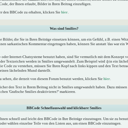
Code, der Ihnen erlaubt, Bilder in Ihren Beitrag einzufügen.
r den BBCode zu erhalten, klicken Sie
hier
.
Was sind Smilies?
he Bilder, die Sie in Ihren Beiträge einsetzen können, um ein Gefühl, z.B. einen Wit
einen sarkastischen Kommentar eingetragen haben, können Sie anstatt 'das war ein W
oder Internet-Chatsysteme benutzt haben, sind Sie vermutlich mit dem Konzept von
er Textzeichen werden in Smilies umgewandelt. Zum Beispiel wird
:)
in ein läche
 Code zu verstehen, müssen Sie Ihren Kopf nach links kippen und den Text betrac
inen lächelnden Mund darstellt.
zu sehen, die derzeit von diesem Forum benutzt werden, klicken Sie
hier
.
icher den Text in Ihrem Beitrag nicht in Smilies umgewandelt haben. Dazu müssen 
chen 'Grafische Smilies deaktivieren?' markieren.
BBCode Schnellauswahl und klickbare Smilies
Ihnen schnell und leicht den BBCode in Ihre Beiträge einzutragen. Um sie zu benut
oder wählen einzelne Teile von den Listen aus, um einen BBCode einzutragen.