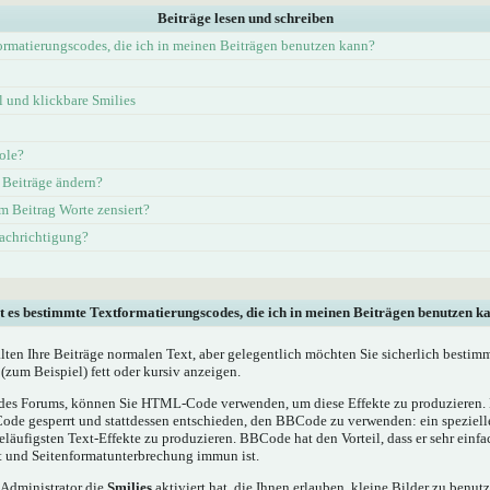
Beiträge lesen und schreiben
ormatierungscodes, die ich in meinen Beiträgen benutzen kann?
und klickbare Smilies
ole?
 Beiträge ändern?
 Beitrag Worte zensiert?
nachrichtigung?
t es bestimmte Textformatierungscodes, die ich in meinen Beiträgen benutzen k
alten Ihre Beiträge normalen Text, aber gelegentlich möchten Sie sicherlich bestim
(zum Beispiel) fett oder kursiv anzeigen.
es Forums, können Sie HTML-Code verwenden, um diese Effekte zu produzieren. M
e gesperrt und stattdessen entschieden, den BBCode zu verwenden: ein spezielles
läufigsten Text-Effekte zu produzieren. BBCode hat den Vorteil, dass er sehr einf
t und Seitenformatunterbrechung immun ist.
 Administrator die
Smilies
aktiviert hat, die Ihnen erlauben, kleine Bilder zu benut