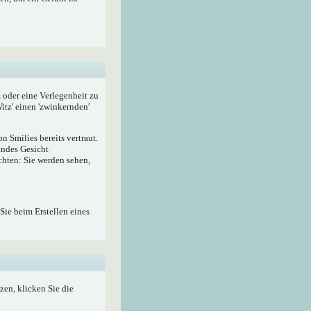
z oder eine Verlegenheit zu
itz' einen 'zwinkernden'
 Smilies bereits vertraut.
lndes Gesicht
hten: Sie werden sehen,
Sie beim Erstellen eines
zen, klicken Sie die