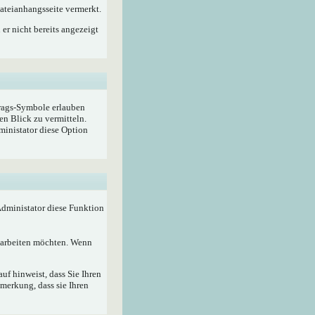
ateianhangsseite vermerkt.
er nicht bereits angezeigt
trags-Symbole erlauben
en Blick zu vermitteln.
ministator diese Option
 Administator diese Funktion
bearbeiten möchten. Wenn
f hinweist, dass Sie Ihren
merkung, dass sie Ihren