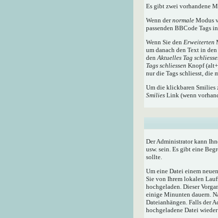
Es gibt zwei vorhandene 
Wenn der
normale
Modus ve
passenden BBCode Tags in 
Wenn Sie den
Erweiterten
M
um danach den Text in den 
den
Aktuelles Tag schliess
Tags schliessen
Knopf (alt+x
nur die Tags schliesst, die
Um die klickbaren Smilies 
Smilies
Link (wenn vorhande
Der Administrator kann Ihn
usw. sein. Es gibt eine Beg
sollte.
Um eine Datei einem neuen 
Sie von Ihrem lokalen Lauf
hochgeladen. Dieser Vorga
einige Minunten dauern. N
Dateianhängen. Falls der A
hochgeladene Datei wieder