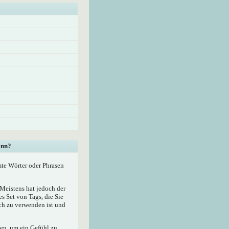
ann?
mte Wörter oder Phrasen
eistens hat jedoch der
 Set von Tags, die Sie
ach zu verwenden ist und
zen, um ein Gefühl zu