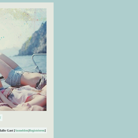
Hallo Gast [
Anmelden
|
Registrieren
]