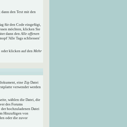
t dann den Text mit den
ag für den Code eingefügt,
essen möchten, klicken Sie
äter dann den
Alle offenen
nopf 'Alle Tags schliessen'
n oder klicken auf den
Mehr
tdokument, eine Zip Datei
Festplatte verwendet werden
ite, wählen die Datei, die
rver des Forums
e der hochzuladenen Datei
zum Hinzufügen von
den oder die zuvor