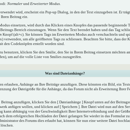
Modi:
Normaler
und
Erweiterter Modus
.
rwendet wird, erscheint ein Pop-up Dialog, in den der Text einzugeben ist. Er träg
Ihren Beitrag ein.
odus einsetzen, wird durch das Klicken eines Knopfes das passende beginnende T
Beitrags Bereich einzutragen. Wenn Sie den Text beendet haben und das Tag schli
en
Knopf (alt+c). Sie können Tags im Erweiterten Modus auch verschachteln und sp
) verwenden, um alle geöffneten Tags zu schliessen. Beachten Sie bitte, dass der K
 mit den Codeknöpfen erstellt worden sind.
zu benutzen, klicken Sie den Smilie, den Sie in Ihrem Beitrag einsetzen möchten a
n), um auf die volle Liste von Smilies zuzugreifen.
Was sind Dateianhänge?
en erlauben, Anhänge an Ihre Beiträge anzufügen. Diese könnten ein Bild, ein Tex
renzung der Dateigröße für die Anhänge, da das Forum nicht als Erweiterung Ihrer 
Beitrag anzufügen, klicken Sie den [ Dateianhänge ] Knopf unten auf der Beitragsse
werk anfügen wollen, und klicken auf [ Speichern ]. Ihre Datei wird nun auf den Se
ng kann abhängig von der Geschwindigkeit Ihrer Internetverbindung und der Größ
ach dem erfolgreichen Hochladen der Datei gelangen Sie wieder in das Formular 
dministrator des Forums dies erlaubt hat, können Sie nun eine weitere Datei hochla
 löschen.