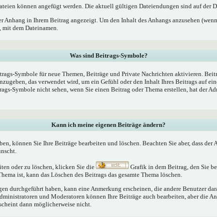
teien können angefügt werden. Die aktuell gültigen Dateiendungen sind auf der D
er Anhang in Ihrem Beitrag angezeigt. Um den Inhalt des Anhangs anzusehen (wenn 
k, mit dem Dateinamen.
Was sind Beitrags-Symbole?
trags-Symbole für neue Themen, Beiträge und Private Nachrichten aktivieren. Bei
nzugeben, das verwendet wird, um ein Gefühl oder den Inhalt Ihres Beitrags auf ein
trags-Symbole nicht sehen, wenn Sie einen Beitrag oder Thema erstellen, hat der Ad
Kann ich meine eigenen Beiträge ändern?
aben, können Sie Ihre Beiträge bearbeiten und löschen. Beachten Sie aber, dass der
ünscht.
iten oder zu löschen, klicken Sie die
Grafik in dem Beitrag, den Sie 
 Thema ist, kann das Löschen des Beitrags das gesamte Thema löschen.
n durchgeführt haben, kann eine Anmerkung erscheinen, die andere Benutzer darau
Administratoren und Moderatoren können Ihre Beiträge auch bearbeiten, aber die An
rscheint dann möglicherweise nicht.