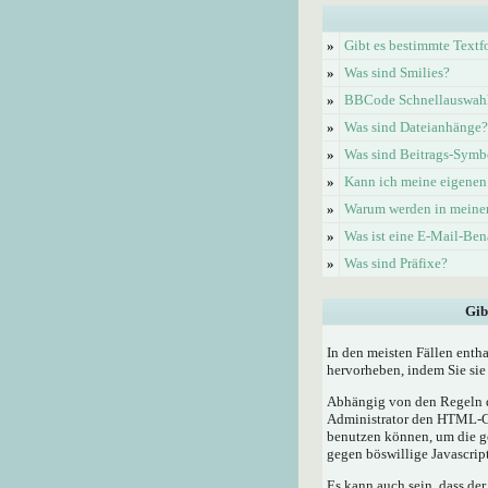
»
Gibt es bestimmte Textf
»
Was sind Smilies?
»
BBCode Schnellauswahl 
»
Was sind Dateianhänge?
»
Was sind Beitrags-Symb
»
Kann ich meine eigenen
»
Warum werden in meinem
»
Was ist eine E-Mail-Be
»
Was sind Präfixe?
Gib
In den meisten Fällen enth
hervorheben, indem Sie sie 
Abhängig von den Regeln d
Administrator den HTML-Cod
benutzen können, um die ge
gegen böswillige Javascrip
Es kann auch sein, dass der