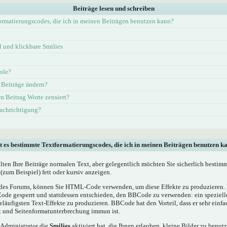
Beiträge lesen und schreiben
ormatierungscodes, die ich in meinen Beiträgen benutzen kann?
und klickbare Smilies
ole?
 Beiträge ändern?
 Beitrag Worte zensiert?
nachrichtigung?
t es bestimmte Textformatierungscodes, die ich in meinen Beiträgen benutzen k
alten Ihre Beiträge normalen Text, aber gelegentlich möchten Sie sicherlich bestim
(zum Beispiel) fett oder kursiv anzeigen.
es Forums, können Sie HTML-Code verwenden, um diese Effekte zu produzieren. M
e gesperrt und stattdessen entschieden, den BBCode zu verwenden: ein spezielles
läufigsten Text-Effekte zu produzieren. BBCode hat den Vorteil, dass er sehr einf
t und Seitenformatunterbrechung immun ist.
 Administrator die
Smilies
aktiviert hat, die Ihnen erlauben, kleine Bilder zu benut