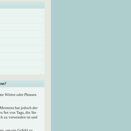
ann?
mte Wörter oder Phrasen
eistens hat jedoch der
 Set von Tags, die Sie
ach zu verwenden ist und
zen, um ein Gefühl zu