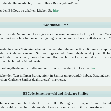
Code, der Ihnen erlaubt, Bilder in Ihren Beitrag einzufügen.
r den BBCode zu erhalten, klicken Sie
hier
.
Was sind Smilies?
he Bilder, die Sie in Ihren Beiträge einsetzen können, um ein Gefühl, z.B. einen Wit
einen sarkastischen Kommentar eingetragen haben, können Sie anstatt 'das war ein W
oder Internet-Chatsysteme benutzt haben, sind Sie vermutlich mit dem Konzept von
er Textzeichen werden in Smilies umgewandelt. Zum Beispiel wird
:)
in ein läche
 Code zu verstehen, müssen Sie Ihren Kopf nach links kippen und den Text betrac
inen lächelnden Mund darstellt.
zu sehen, die derzeit von diesem Forum benutzt werden, klicken Sie
hier
.
icher den Text in Ihrem Beitrag nicht in Smilies umgewandelt haben. Dazu müssen 
chen 'Grafische Smilies deaktivieren?' markieren.
BBCode Schnellauswahl und klickbare Smilies
Ihnen schnell und leicht den BBCode in Ihre Beiträge einzutragen. Um sie zu benut
oder wählen einzelne Teile von den Listen aus, um einen BBCode einzutragen.