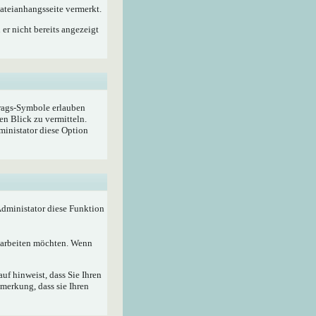
ateianhangsseite vermerkt.
er nicht bereits angezeigt
trags-Symbole erlauben
en Blick zu vermitteln.
ministator diese Option
 Administator diese Funktion
bearbeiten möchten. Wenn
f hinweist, dass Sie Ihren
merkung, dass sie Ihren