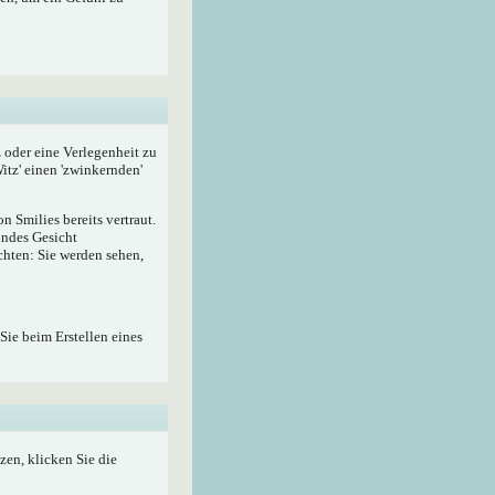
z oder eine Verlegenheit zu
itz' einen 'zwinkernden'
 Smilies bereits vertraut.
lndes Gesicht
hten: Sie werden sehen,
Sie beim Erstellen eines
zen, klicken Sie die