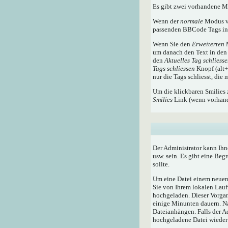
Es gibt zwei vorhandene 
Wenn der
normale
Modus ve
passenden BBCode Tags in 
Wenn Sie den
Erweiterten
M
um danach den Text in den 
den
Aktuelles Tag schliess
Tags schliessen
Knopf (alt+x
nur die Tags schliesst, die
Um die klickbaren Smilies 
Smilies
Link (wenn vorhande
Der Administrator kann Ihn
usw. sein. Es gibt eine Beg
sollte.
Um eine Datei einem neuen 
Sie von Ihrem lokalen Lauf
hochgeladen. Dieser Vorga
einige Minunten dauern. N
Dateianhängen. Falls der A
hochgeladene Datei wieder