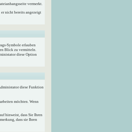
ateianhangsseite vermerkt.
er nicht bereits angezeigt
trags-Symbole erlauben
en Blick zu vermitteln.
ministator diese Option
 Administator diese Funktion
bearbeiten möchten. Wenn
f hinweist, dass Sie Ihren
merkung, dass sie Ihren