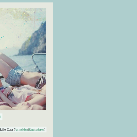
Hallo Gast [
Anmelden
|
Registrieren
]