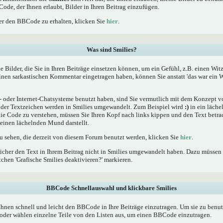
Code, der Ihnen erlaubt, Bilder in Ihren Beitrag einzufügen.
r den BBCode zu erhalten, klicken Sie
hier
.
Was sind Smilies?
he Bilder, die Sie in Ihren Beiträge einsetzen können, um ein Gefühl, z.B. einen Wit
einen sarkastischen Kommentar eingetragen haben, können Sie anstatt 'das war ein W
oder Internet-Chatsysteme benutzt haben, sind Sie vermutlich mit dem Konzept von
er Textzeichen werden in Smilies umgewandelt. Zum Beispiel wird
:)
in ein läche
 Code zu verstehen, müssen Sie Ihren Kopf nach links kippen und den Text betrac
inen lächelnden Mund darstellt.
zu sehen, die derzeit von diesem Forum benutzt werden, klicken Sie
hier
.
icher den Text in Ihrem Beitrag nicht in Smilies umgewandelt haben. Dazu müssen 
chen 'Grafische Smilies deaktivieren?' markieren.
BBCode Schnellauswahl und klickbare Smilies
Ihnen schnell und leicht den BBCode in Ihre Beiträge einzutragen. Um sie zu benut
oder wählen einzelne Teile von den Listen aus, um einen BBCode einzutragen.