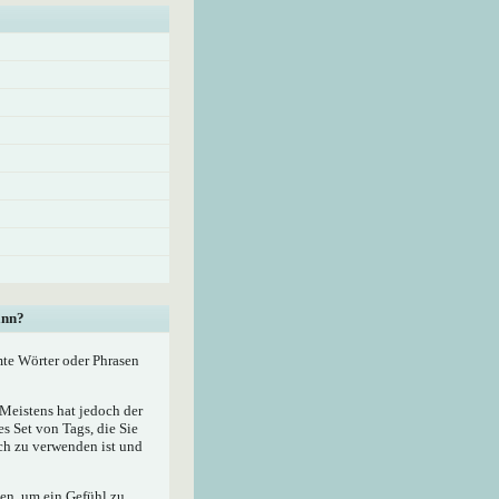
ann?
mte Wörter oder Phrasen
eistens hat jedoch der
 Set von Tags, die Sie
ach zu verwenden ist und
zen, um ein Gefühl zu