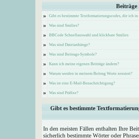
Beiträge
»
Gibt es bestimmte Textformatierungscodes, die ich i
»
Was sind Smilies?
»
BBCode Schnellauswahl und klickbare Smilies
»
Was sind Dateianhänge?
»
Was sind Beitrags-Symbole?
»
Kann ich meine eigenen Beiträge ändern?
»
Warum werden in meinem Beitrag Worte zensiert?
»
Was ist eine E-Mail-Benachrichtigung?
»
Was sind Präfixe?
Gibt es bestimmte Textformatierung
In den meisten Fällen enthalten Ihre Be
sicherlich bestimmte Wörter oder Phrase