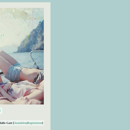
Hallo Gast [
Anmelden
|
Registrieren
]