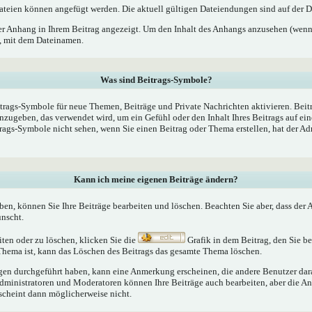
teien können angefügt werden. Die aktuell gültigen Dateiendungen sind auf der D
er Anhang in Ihrem Beitrag angezeigt. Um den Inhalt des Anhangs anzusehen (wenn 
k, mit dem Dateinamen.
Was sind Beitrags-Symbole?
trags-Symbole für neue Themen, Beiträge und Private Nachrichten aktivieren. Bei
nzugeben, das verwendet wird, um ein Gefühl oder den Inhalt Ihres Beitrags auf ein
trags-Symbole nicht sehen, wenn Sie einen Beitrag oder Thema erstellen, hat der Ad
Kann ich meine eigenen Beiträge ändern?
aben, können Sie Ihre Beiträge bearbeiten und löschen. Beachten Sie aber, dass der
ünscht.
iten oder zu löschen, klicken Sie die
Grafik in dem Beitrag, den Sie 
 Thema ist, kann das Löschen des Beitrags das gesamte Thema löschen.
n durchgeführt haben, kann eine Anmerkung erscheinen, die andere Benutzer darau
Administratoren und Moderatoren können Ihre Beiträge auch bearbeiten, aber die An
rscheint dann möglicherweise nicht.