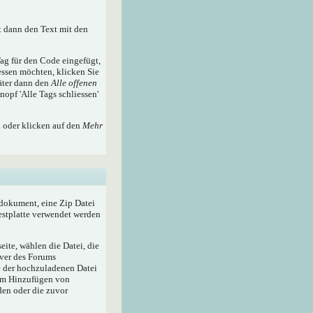
t dann den Text mit den
ag für den Code eingefügt,
essen möchten, klicken Sie
äter dann den
Alle offenen
nopf 'Alle Tags schliessen'
n oder klicken auf den
Mehr
tdokument, eine Zip Datei
Festplatte verwendet werden
ite, wählen die Datei, die
rver des Forums
e der hochzuladenen Datei
zum Hinzufügen von
den oder die zuvor