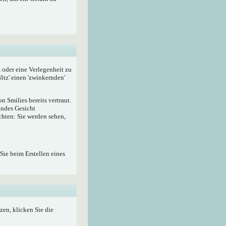
z oder eine Verlegenheit zu
itz' einen 'zwinkernden'
 Smilies bereits vertraut.
lndes Gesicht
hten: Sie werden sehen,
Sie beim Erstellen eines
zen, klicken Sie die