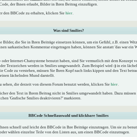
Code, der Ihnen erlaubt, Bilder in Ihren Beitrag einzufügen.
r den BBCode zu erhalten, klicken Sie
hier
.
Was sind Smilies?
he Bilder, die Sie in Ihren Beiträge einsetzen können, um ein Gefühl, z.B. einen Wit
einen sarkastischen Kommentar eingetragen haben, können Sie anstatt 'das war ein W
oder Internet-Chatsysteme benutzt haben, sind Sie vermutlich mit dem Konzept von
er Textzeichen werden in Smilies umgewandelt. Zum Beispiel wird
:)
in ein läche
 Code zu verstehen, müssen Sie Ihren Kopf nach links kippen und den Text betrac
inen lächelnden Mund darstellt.
zu sehen, die derzeit von diesem Forum benutzt werden, klicken Sie
hier
.
icher den Text in Ihrem Beitrag nicht in Smilies umgewandelt haben. Dazu müssen 
chen 'Grafische Smilies deaktivieren?' markieren.
BBCode Schnellauswahl und klickbare Smilies
Ihnen schnell und leicht den BBCode in Ihre Beiträge einzutragen. Um sie zu benut
oder wählen einzelne Teile von den Listen aus, um einen BBCode einzutragen.