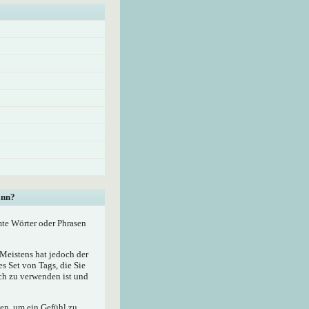
ann?
mte Wörter oder Phrasen
eistens hat jedoch der
 Set von Tags, die Sie
ach zu verwenden ist und
zen, um ein Gefühl zu