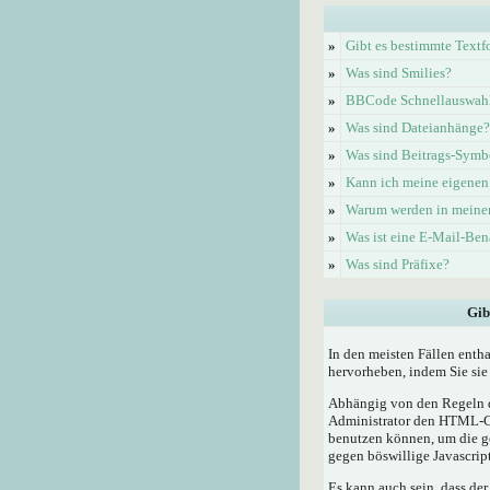
»
Gibt es bestimmte Textf
»
Was sind Smilies?
»
BBCode Schnellauswahl 
»
Was sind Dateianhänge?
»
Was sind Beitrags-Symb
»
Kann ich meine eigenen
»
Warum werden in meinem
»
Was ist eine E-Mail-Be
»
Was sind Präfixe?
Gib
In den meisten Fällen enth
hervorheben, indem Sie sie 
Abhängig von den Regeln d
Administrator den HTML-Cod
benutzen können, um die ge
gegen böswillige Javascrip
Es kann auch sein, dass der