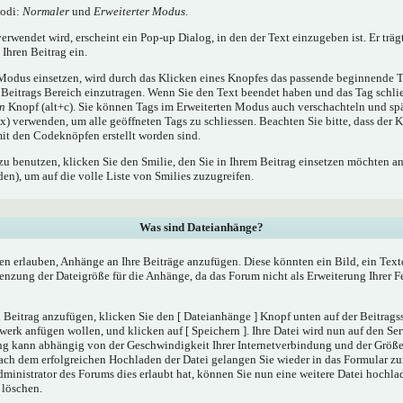
Modi:
Normaler
und
Erweiterter Modus
.
rwendet wird, erscheint ein Pop-up Dialog, in den der Text einzugeben ist. Er träg
Ihren Beitrag ein.
odus einsetzen, wird durch das Klicken eines Knopfes das passende beginnende T
Beitrags Bereich einzutragen. Wenn Sie den Text beendet haben und das Tag schli
en
Knopf (alt+c). Sie können Tags im Erweiterten Modus auch verschachteln und sp
) verwenden, um alle geöffneten Tags zu schliessen. Beachten Sie bitte, dass der K
 mit den Codeknöpfen erstellt worden sind.
zu benutzen, klicken Sie den Smilie, den Sie in Ihrem Beitrag einsetzen möchten a
n), um auf die volle Liste von Smilies zuzugreifen.
Was sind Dateianhänge?
en erlauben, Anhänge an Ihre Beiträge anzufügen. Diese könnten ein Bild, ein Tex
renzung der Dateigröße für die Anhänge, da das Forum nicht als Erweiterung Ihrer 
Beitrag anzufügen, klicken Sie den [ Dateianhänge ] Knopf unten auf der Beitragsse
werk anfügen wollen, und klicken auf [ Speichern ]. Ihre Datei wird nun auf den Se
ng kann abhängig von der Geschwindigkeit Ihrer Internetverbindung und der Größ
ach dem erfolgreichen Hochladen der Datei gelangen Sie wieder in das Formular 
dministrator des Forums dies erlaubt hat, können Sie nun eine weitere Datei hochla
 löschen.