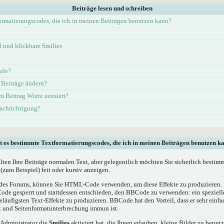
Beiträge lesen und schreiben
ormatierungscodes, die ich in meinen Beiträgen benutzen kann?
und klickbare Smilies
ole?
 Beiträge ändern?
 Beitrag Worte zensiert?
nachrichtigung?
t es bestimmte Textformatierungscodes, die ich in meinen Beiträgen benutzen k
alten Ihre Beiträge normalen Text, aber gelegentlich möchten Sie sicherlich bestim
(zum Beispiel) fett oder kursiv anzeigen.
es Forums, können Sie HTML-Code verwenden, um diese Effekte zu produzieren. M
e gesperrt und stattdessen entschieden, den BBCode zu verwenden: ein spezielles
läufigsten Text-Effekte zu produzieren. BBCode hat den Vorteil, dass er sehr einf
t und Seitenformatunterbrechung immun ist.
 Administrator die
Smilies
aktiviert hat, die Ihnen erlauben, kleine Bilder zu benut