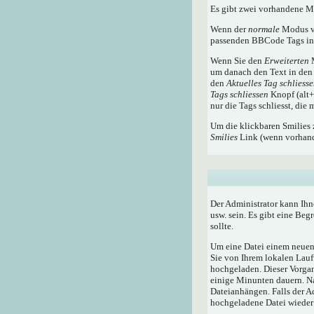
Es gibt zwei vorhandene 
Wenn der
normale
Modus ve
passenden BBCode Tags in 
Wenn Sie den
Erweiterten
M
um danach den Text in den 
den
Aktuelles Tag schliess
Tags schliessen
Knopf (alt+x
nur die Tags schliesst, die
Um die klickbaren Smilies 
Smilies
Link (wenn vorhande
Der Administrator kann Ihn
usw. sein. Es gibt eine Beg
sollte.
Um eine Datei einem neuen 
Sie von Ihrem lokalen Lauf
hochgeladen. Dieser Vorga
einige Minunten dauern. N
Dateianhängen. Falls der A
hochgeladene Datei wieder