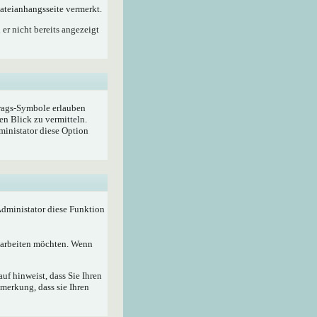
ateianhangsseite vermerkt.
er nicht bereits angezeigt
trags-Symbole erlauben
en Blick zu vermitteln.
ministator diese Option
 Administator diese Funktion
bearbeiten möchten. Wenn
f hinweist, dass Sie Ihren
merkung, dass sie Ihren