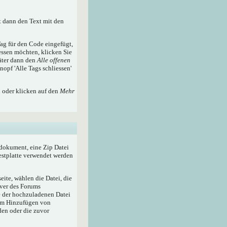
t dann den Text mit den
ag für den Code eingefügt,
essen möchten, klicken Sie
äter dann den
Alle offenen
nopf 'Alle Tags schliessen'
n oder klicken auf den
Mehr
tdokument, eine Zip Datei
Festplatte verwendet werden
ite, wählen die Datei, die
rver des Forums
e der hochzuladenen Datei
zum Hinzufügen von
den oder die zuvor