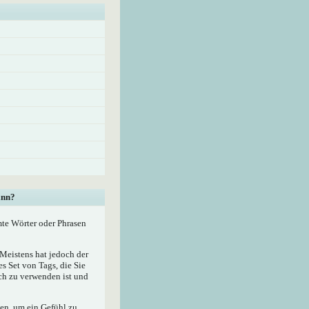
ann?
mte Wörter oder Phrasen
eistens hat jedoch der
 Set von Tags, die Sie
ach zu verwenden ist und
zen, um ein Gefühl zu