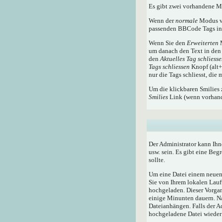
Es gibt zwei vorhandene 
Wenn der
normale
Modus ve
passenden BBCode Tags in 
Wenn Sie den
Erweiterten
M
um danach den Text in den 
den
Aktuelles Tag schliess
Tags schliessen
Knopf (alt+x
nur die Tags schliesst, die
Um die klickbaren Smilies 
Smilies
Link (wenn vorhande
Der Administrator kann Ihn
usw. sein. Es gibt eine Beg
sollte.
Um eine Datei einem neuen 
Sie von Ihrem lokalen Lauf
hochgeladen. Dieser Vorga
einige Minunten dauern. N
Dateianhängen. Falls der A
hochgeladene Datei wieder