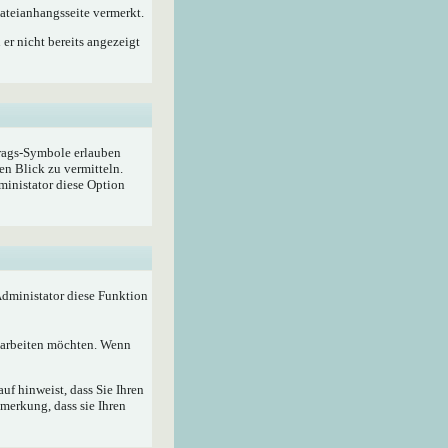
ateianhangsseite vermerkt.
er nicht bereits angezeigt
trags-Symbole erlauben
en Blick zu vermitteln.
ministator diese Option
 Administator diese Funktion
bearbeiten möchten. Wenn
f hinweist, dass Sie Ihren
merkung, dass sie Ihren