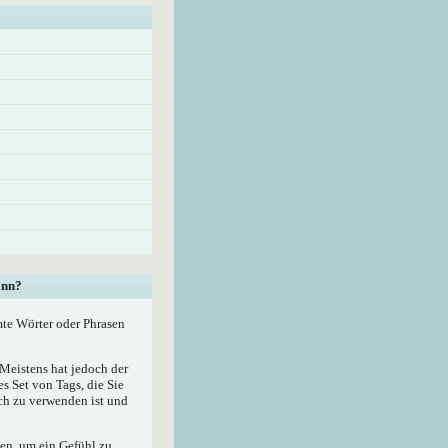
ann?
mte Wörter oder Phrasen
eistens hat jedoch der
 Set von Tags, die Sie
ach zu verwenden ist und
zen, um ein Gefühl zu