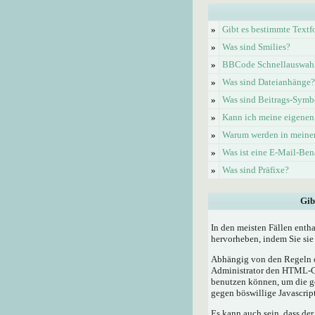
»
Gibt es bestimmte Textf
»
Was sind Smilies?
»
BBCode Schnellauswahl 
»
Was sind Dateianhänge?
»
Was sind Beitrags-Symb
»
Kann ich meine eigenen
»
Warum werden in meinem
»
Was ist eine E-Mail-Be
»
Was sind Präfixe?
Gib
In den meisten Fällen enth
hervorheben, indem Sie sie 
Abhängig von den Regeln d
Administrator den HTML-Cod
benutzen können, um die ge
gegen böswillige Javascrip
Es kann auch sein, dass der