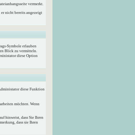
ateianhangsseite vermerkt.
er nicht bereits angezeigt
trags-Symbole erlauben
en Blick zu vermitteln.
ministator diese Option
 Administator diese Funktion
bearbeiten möchten. Wenn
f hinweist, dass Sie Ihren
merkung, dass sie Ihren