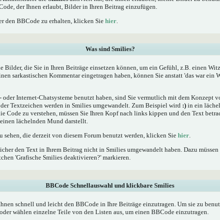
Code, der Ihnen erlaubt, Bilder in Ihren Beitrag einzufügen.
r den BBCode zu erhalten, klicken Sie
hier
.
Was sind Smilies?
he Bilder, die Sie in Ihren Beiträge einsetzen können, um ein Gefühl, z.B. einen Wit
einen sarkastischen Kommentar eingetragen haben, können Sie anstatt 'das war ein W
oder Internet-Chatsysteme benutzt haben, sind Sie vermutlich mit dem Konzept von
er Textzeichen werden in Smilies umgewandelt. Zum Beispiel wird
:)
in ein läche
 Code zu verstehen, müssen Sie Ihren Kopf nach links kippen und den Text betrac
inen lächelnden Mund darstellt.
zu sehen, die derzeit von diesem Forum benutzt werden, klicken Sie
hier
.
icher den Text in Ihrem Beitrag nicht in Smilies umgewandelt haben. Dazu müssen 
chen 'Grafische Smilies deaktivieren?' markieren.
BBCode Schnellauswahl und klickbare Smilies
Ihnen schnell und leicht den BBCode in Ihre Beiträge einzutragen. Um sie zu benut
oder wählen einzelne Teile von den Listen aus, um einen BBCode einzutragen.