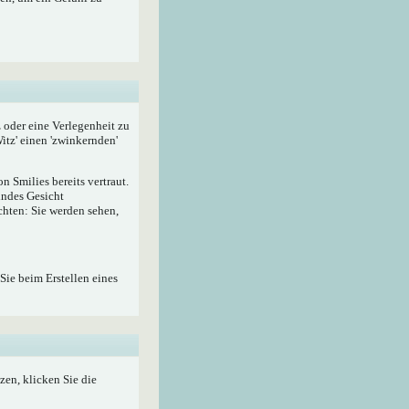
z oder eine Verlegenheit zu
itz' einen 'zwinkernden'
 Smilies bereits vertraut.
lndes Gesicht
hten: Sie werden sehen,
Sie beim Erstellen eines
zen, klicken Sie die