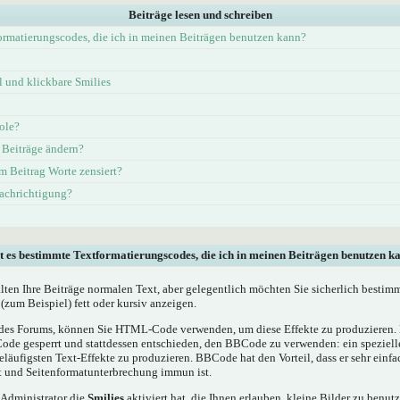
Beiträge lesen und schreiben
ormatierungscodes, die ich in meinen Beiträgen benutzen kann?
und klickbare Smilies
ole?
 Beiträge ändern?
 Beitrag Worte zensiert?
nachrichtigung?
t es bestimmte Textformatierungscodes, die ich in meinen Beiträgen benutzen k
alten Ihre Beiträge normalen Text, aber gelegentlich möchten Sie sicherlich bestim
(zum Beispiel) fett oder kursiv anzeigen.
es Forums, können Sie HTML-Code verwenden, um diese Effekte zu produzieren. M
e gesperrt und stattdessen entschieden, den BBCode zu verwenden: ein spezielles
läufigsten Text-Effekte zu produzieren. BBCode hat den Vorteil, dass er sehr einf
t und Seitenformatunterbrechung immun ist.
 Administrator die
Smilies
aktiviert hat, die Ihnen erlauben, kleine Bilder zu benut