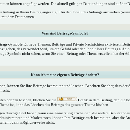
teien können angefügt werden. Die aktuell gültigen Dateiendungen sind auf der D
er Anhang in Ihrem Beitrag angezeigt. Um den Inhalt des Anhangs anzusehen (wenn 
k, mit dem Dateinamen.
Was sind Beitrags-Symbole?
trags-Symbole für neue Themen, Beiträge und Private Nachrichten aktivieren. Bei
nzugeben, das verwendet wird, um ein Gefühl oder den Inhalt Ihres Beitrags auf ein
trags-Symbole nicht sehen, wenn Sie einen Beitrag oder Thema erstellen, hat der Ad
Kann ich meine eigenen Beiträge ändern?
aben, können Sie Ihre Beiträge bearbeiten und löschen. Beachten Sie aber, dass der
ünscht.
iten oder zu löschen, klicken Sie die
Grafik in dem Beitrag, den Sie 
 Thema ist, kann das Löschen des Beitrags das gesamte Thema löschen.
n durchgeführt haben, kann eine Anmerkung erscheinen, die andere Benutzer darau
Administratoren und Moderatoren können Ihre Beiträge auch bearbeiten, aber die An
rscheint dann möglicherweise nicht.