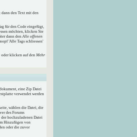
t dann den Text mit den
ag für den Code eingefügt,
essen möchten, klicken Sie
äter dann den
Alle offenen
nopf 'Alle Tags schliessen'
n oder klicken auf den
Mehr
tdokument, eine Zip Datei
Festplatte verwendet werden
ite, wählen die Datei, die
rver des Forums
e der hochzuladenen Datei
zum Hinzufügen von
den oder die zuvor