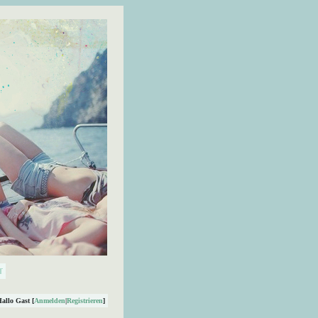
Hallo Gast [
Anmelden
|
Registrieren
]