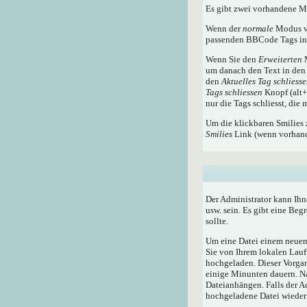
Es gibt zwei vorhandene 
Wenn der
normale
Modus ve
passenden BBCode Tags in 
Wenn Sie den
Erweiterten
M
um danach den Text in den 
den
Aktuelles Tag schliess
Tags schliessen
Knopf (alt+x
nur die Tags schliesst, die
Um die klickbaren Smilies 
Smilies
Link (wenn vorhande
Der Administrator kann Ihn
usw. sein. Es gibt eine Beg
sollte.
Um eine Datei einem neuen 
Sie von Ihrem lokalen Lauf
hochgeladen. Dieser Vorga
einige Minunten dauern. N
Dateianhängen. Falls der A
hochgeladene Datei wieder