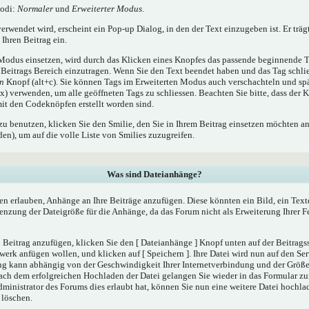
Modi:
Normaler
und
Erweiterter Modus
.
rwendet wird, erscheint ein Pop-up Dialog, in den der Text einzugeben ist. Er träg
Ihren Beitrag ein.
odus einsetzen, wird durch das Klicken eines Knopfes das passende beginnende T
Beitrags Bereich einzutragen. Wenn Sie den Text beendet haben und das Tag schli
en
Knopf (alt+c). Sie können Tags im Erweiterten Modus auch verschachteln und sp
) verwenden, um alle geöffneten Tags zu schliessen. Beachten Sie bitte, dass der K
 mit den Codeknöpfen erstellt worden sind.
zu benutzen, klicken Sie den Smilie, den Sie in Ihrem Beitrag einsetzen möchten a
n), um auf die volle Liste von Smilies zuzugreifen.
Was sind Dateianhänge?
en erlauben, Anhänge an Ihre Beiträge anzufügen. Diese könnten ein Bild, ein Tex
renzung der Dateigröße für die Anhänge, da das Forum nicht als Erweiterung Ihrer 
Beitrag anzufügen, klicken Sie den [ Dateianhänge ] Knopf unten auf der Beitragsse
werk anfügen wollen, und klicken auf [ Speichern ]. Ihre Datei wird nun auf den Se
ng kann abhängig von der Geschwindigkeit Ihrer Internetverbindung und der Größ
ach dem erfolgreichen Hochladen der Datei gelangen Sie wieder in das Formular 
dministrator des Forums dies erlaubt hat, können Sie nun eine weitere Datei hochla
 löschen.