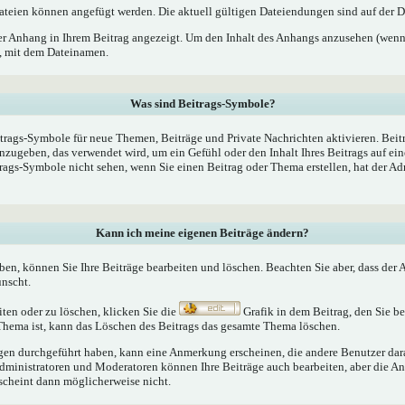
teien können angefügt werden. Die aktuell gültigen Dateiendungen sind auf der D
er Anhang in Ihrem Beitrag angezeigt. Um den Inhalt des Anhangs anzusehen (wenn 
k, mit dem Dateinamen.
Was sind Beitrags-Symbole?
trags-Symbole für neue Themen, Beiträge und Private Nachrichten aktivieren. Bei
nzugeben, das verwendet wird, um ein Gefühl oder den Inhalt Ihres Beitrags auf ein
trags-Symbole nicht sehen, wenn Sie einen Beitrag oder Thema erstellen, hat der Ad
Kann ich meine eigenen Beiträge ändern?
aben, können Sie Ihre Beiträge bearbeiten und löschen. Beachten Sie aber, dass der
ünscht.
iten oder zu löschen, klicken Sie die
Grafik in dem Beitrag, den Sie 
 Thema ist, kann das Löschen des Beitrags das gesamte Thema löschen.
n durchgeführt haben, kann eine Anmerkung erscheinen, die andere Benutzer darau
Administratoren und Moderatoren können Ihre Beiträge auch bearbeiten, aber die An
rscheint dann möglicherweise nicht.