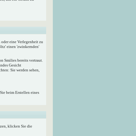
z oder eine Verlegenheit zu
itz' einen 'zwinkernden'
 Smilies bereits vertraut.
lndes Gesicht
hten: Sie werden sehen,
Sie beim Erstellen eines
zen, klicken Sie die