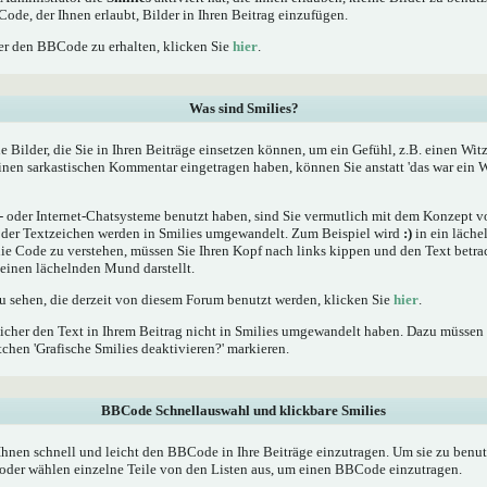
Code, der Ihnen erlaubt, Bilder in Ihren Beitrag einzufügen.
r den BBCode zu erhalten, klicken Sie
hier
.
Was sind Smilies?
he Bilder, die Sie in Ihren Beiträge einsetzen können, um ein Gefühl, z.B. einen Wit
einen sarkastischen Kommentar eingetragen haben, können Sie anstatt 'das war ein W
oder Internet-Chatsysteme benutzt haben, sind Sie vermutlich mit dem Konzept von
er Textzeichen werden in Smilies umgewandelt. Zum Beispiel wird
:)
in ein läche
 Code zu verstehen, müssen Sie Ihren Kopf nach links kippen und den Text betrac
inen lächelnden Mund darstellt.
zu sehen, die derzeit von diesem Forum benutzt werden, klicken Sie
hier
.
icher den Text in Ihrem Beitrag nicht in Smilies umgewandelt haben. Dazu müssen 
chen 'Grafische Smilies deaktivieren?' markieren.
BBCode Schnellauswahl und klickbare Smilies
Ihnen schnell und leicht den BBCode in Ihre Beiträge einzutragen. Um sie zu benut
oder wählen einzelne Teile von den Listen aus, um einen BBCode einzutragen.