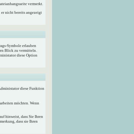
ateianhangsseite vermerkt.
er nicht bereits angezeigt
trags-Symbole erlauben
en Blick zu vermitteln.
ministator diese Option
 Administator diese Funktion
bearbeiten möchten. Wenn
f hinweist, dass Sie Ihren
merkung, dass sie Ihren