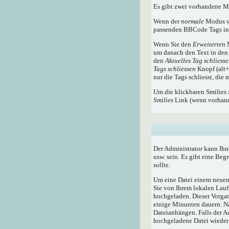
Es gibt zwei vorhandene 
Wenn der
normale
Modus ve
passenden BBCode Tags in 
Wenn Sie den
Erweiterten
M
um danach den Text in den 
den
Aktuelles Tag schliess
Tags schliessen
Knopf (alt+x
nur die Tags schliesst, die
Um die klickbaren Smilies 
Smilies
Link (wenn vorhande
Der Administrator kann Ihn
usw. sein. Es gibt eine Beg
sollte.
Um eine Datei einem neuen 
Sie von Ihrem lokalen Lauf
hochgeladen. Dieser Vorga
einige Minunten dauern. N
Dateianhängen. Falls der A
hochgeladene Datei wieder