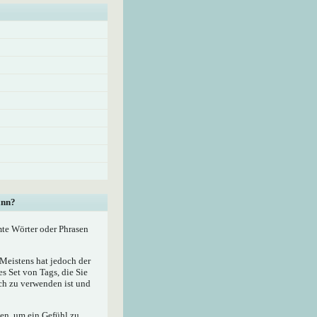
ann?
mte Wörter oder Phrasen
eistens hat jedoch der
 Set von Tags, die Sie
ach zu verwenden ist und
zen, um ein Gefühl zu