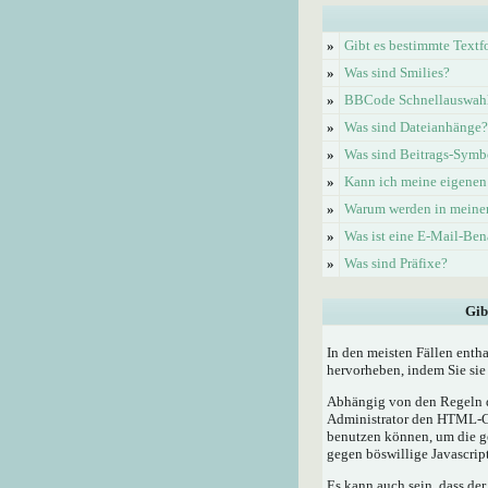
»
Gibt es bestimmte Textf
»
Was sind Smilies?
»
BBCode Schnellauswahl 
»
Was sind Dateianhänge?
»
Was sind Beitrags-Symb
»
Kann ich meine eigenen
»
Warum werden in meinem
»
Was ist eine E-Mail-Be
»
Was sind Präfixe?
Gib
In den meisten Fällen enth
hervorheben, indem Sie sie 
Abhängig von den Regeln d
Administrator den HTML-Cod
benutzen können, um die ge
gegen böswillige Javascrip
Es kann auch sein, dass der