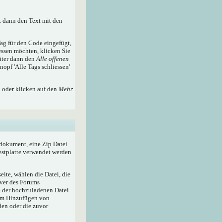
t dann den Text mit den
ag für den Code eingefügt,
essen möchten, klicken Sie
äter dann den
Alle offenen
nopf 'Alle Tags schliessen'
n oder klicken auf den
Mehr
tdokument, eine Zip Datei
Festplatte verwendet werden
ite, wählen die Datei, die
rver des Forums
e der hochzuladenen Datei
zum Hinzufügen von
den oder die zuvor