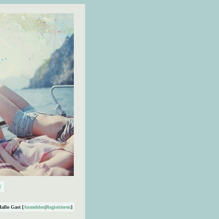
Hallo Gast [
Anmelden
|
Registrieren
]