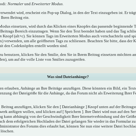
Modi:
Normaler
und
Erweiterter Modus
.
rwendet wird, erscheint ein Pop-up Dialog, in den der Text einzugeben ist. Er träg
Ihren Beitrag ein.
odus einsetzen, wird durch das Klicken eines Knopfes das passende beginnende T
Beitrags Bereich einzutragen. Wenn Sie den Text beendet haben und das Tag schli
en
Knopf (alt+c). Sie können Tags im Erweiterten Modus auch verschachteln und sp
) verwenden, um alle geöffneten Tags zu schliessen. Beachten Sie bitte, dass der K
 mit den Codeknöpfen erstellt worden sind.
zu benutzen, klicken Sie den Smilie, den Sie in Ihrem Beitrag einsetzen möchten a
n), um auf die volle Liste von Smilies zuzugreifen.
Was sind Dateianhänge?
en erlauben, Anhänge an Ihre Beiträge anzufügen. Diese könnten ein Bild, ein Tex
renzung der Dateigröße für die Anhänge, da das Forum nicht als Erweiterung Ihrer 
Beitrag anzufügen, klicken Sie den [ Dateianhänge ] Knopf unten auf der Beitragsse
werk anfügen wollen, und klicken auf [ Speichern ]. Ihre Datei wird nun auf den Se
ng kann abhängig von der Geschwindigkeit Ihrer Internetverbindung und der Größ
ach dem erfolgreichen Hochladen der Datei gelangen Sie wieder in das Formular 
dministrator des Forums dies erlaubt hat, können Sie nun eine weitere Datei hochla
 löschen.