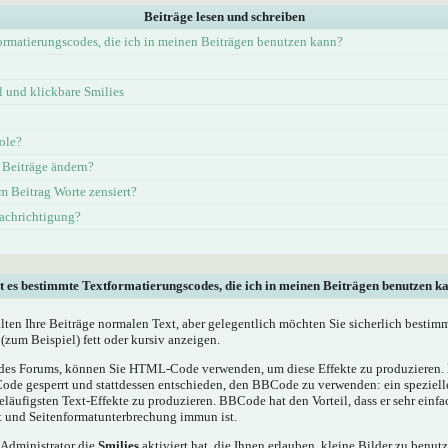
Beiträge lesen und schreiben
ormatierungscodes, die ich in meinen Beiträgen benutzen kann?
und klickbare Smilies
ole?
 Beiträge ändern?
 Beitrag Worte zensiert?
nachrichtigung?
t es bestimmte Textformatierungscodes, die ich in meinen Beiträgen benutzen k
alten Ihre Beiträge normalen Text, aber gelegentlich möchten Sie sicherlich bestim
(zum Beispiel) fett oder kursiv anzeigen.
es Forums, können Sie HTML-Code verwenden, um diese Effekte zu produzieren. M
e gesperrt und stattdessen entschieden, den BBCode zu verwenden: ein spezielles
läufigsten Text-Effekte zu produzieren. BBCode hat den Vorteil, dass er sehr einf
t und Seitenformatunterbrechung immun ist.
 Administrator die
Smilies
aktiviert hat, die Ihnen erlauben, kleine Bilder zu benut