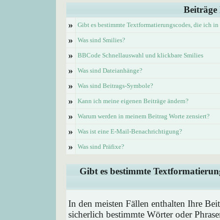
Beiträge
»
Gibt es bestimmte Textformatierungscodes, die ich i
»
Was sind Smilies?
»
BBCode Schnellauswahl und klickbare Smilies
»
Was sind Dateianhänge?
»
Was sind Beitrags-Symbole?
»
Kann ich meine eigenen Beiträge ändern?
»
Warum werden in meinem Beitrag Worte zensiert?
»
Was ist eine E-Mail-Benachrichtigung?
»
Was sind Präfixe?
Gibt es bestimmte Textformatierung
In den meisten Fällen enthalten Ihre Be
sicherlich bestimmte Wörter oder Phrase