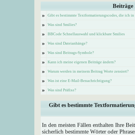
Beiträge
»
Gibt es bestimmte Textformatierungscodes, die ich i
»
Was sind Smilies?
»
BBCode Schnellauswahl und klickbare Smilies
»
Was sind Dateianhänge?
»
Was sind Beitrags-Symbole?
»
Kann ich meine eigenen Beiträge ändern?
»
Warum werden in meinem Beitrag Worte zensiert?
»
Was ist eine E-Mail-Benachrichtigung?
»
Was sind Präfixe?
Gibt es bestimmte Textformatierung
In den meisten Fällen enthalten Ihre Be
sicherlich bestimmte Wörter oder Phrase