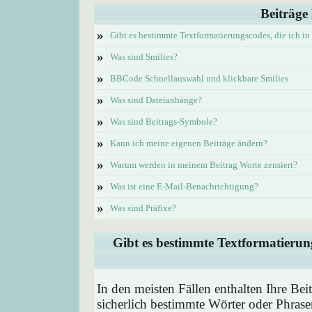
Beiträge
»
Gibt es bestimmte Textformatierungscodes, die ich i
»
Was sind Smilies?
»
BBCode Schnellauswahl und klickbare Smilies
»
Was sind Dateianhänge?
»
Was sind Beitrags-Symbole?
»
Kann ich meine eigenen Beiträge ändern?
»
Warum werden in meinem Beitrag Worte zensiert?
»
Was ist eine E-Mail-Benachrichtigung?
»
Was sind Präfixe?
Gibt es bestimmte Textformatierung
In den meisten Fällen enthalten Ihre Be
sicherlich bestimmte Wörter oder Phrase