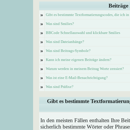
Beiträge
»
Gibt es bestimmte Textformatierungscodes, die ich i
»
Was sind Smilies?
»
BBCode Schnellauswahl und klickbare Smilies
»
Was sind Dateianhänge?
»
Was sind Beitrags-Symbole?
»
Kann ich meine eigenen Beiträge ändern?
»
Warum werden in meinem Beitrag Worte zensiert?
»
Was ist eine E-Mail-Benachrichtigung?
»
Was sind Präfixe?
Gibt es bestimmte Textformatierung
In den meisten Fällen enthalten Ihre Be
sicherlich bestimmte Wörter oder Phrase