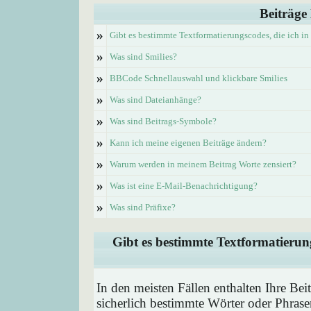
Beiträge
»
Gibt es bestimmte Textformatierungscodes, die ich i
»
Was sind Smilies?
»
BBCode Schnellauswahl und klickbare Smilies
»
Was sind Dateianhänge?
»
Was sind Beitrags-Symbole?
»
Kann ich meine eigenen Beiträge ändern?
»
Warum werden in meinem Beitrag Worte zensiert?
»
Was ist eine E-Mail-Benachrichtigung?
»
Was sind Präfixe?
Gibt es bestimmte Textformatierung
In den meisten Fällen enthalten Ihre Be
sicherlich bestimmte Wörter oder Phrase