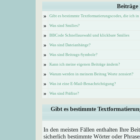
Beiträge
»
Gibt es bestimmte Textformatierungscodes, die ich i
»
Was sind Smilies?
»
BBCode Schnellauswahl und klickbare Smilies
»
Was sind Dateianhänge?
»
Was sind Beitrags-Symbole?
»
Kann ich meine eigenen Beiträge ändern?
»
Warum werden in meinem Beitrag Worte zensiert?
»
Was ist eine E-Mail-Benachrichtigung?
»
Was sind Präfixe?
Gibt es bestimmte Textformatierung
In den meisten Fällen enthalten Ihre Be
sicherlich bestimmte Wörter oder Phrase