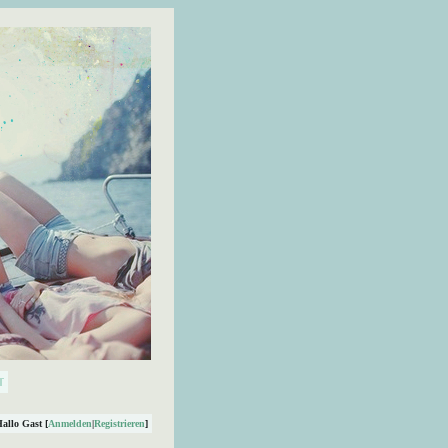
Hallo Gast [
Anmelden
|
Registrieren
]