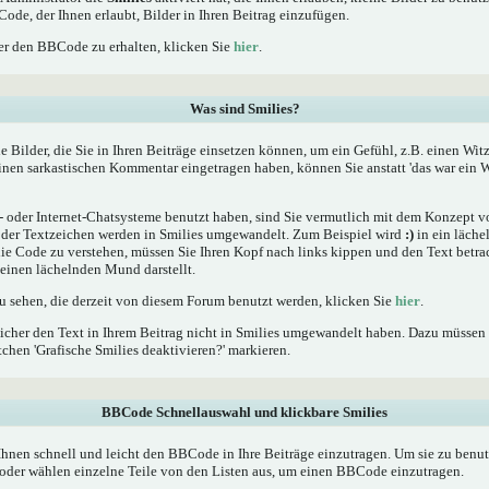
Code, der Ihnen erlaubt, Bilder in Ihren Beitrag einzufügen.
r den BBCode zu erhalten, klicken Sie
hier
.
Was sind Smilies?
he Bilder, die Sie in Ihren Beiträge einsetzen können, um ein Gefühl, z.B. einen Wit
einen sarkastischen Kommentar eingetragen haben, können Sie anstatt 'das war ein W
oder Internet-Chatsysteme benutzt haben, sind Sie vermutlich mit dem Konzept von
er Textzeichen werden in Smilies umgewandelt. Zum Beispiel wird
:)
in ein läche
 Code zu verstehen, müssen Sie Ihren Kopf nach links kippen und den Text betrac
inen lächelnden Mund darstellt.
zu sehen, die derzeit von diesem Forum benutzt werden, klicken Sie
hier
.
icher den Text in Ihrem Beitrag nicht in Smilies umgewandelt haben. Dazu müssen 
chen 'Grafische Smilies deaktivieren?' markieren.
BBCode Schnellauswahl und klickbare Smilies
Ihnen schnell und leicht den BBCode in Ihre Beiträge einzutragen. Um sie zu benut
oder wählen einzelne Teile von den Listen aus, um einen BBCode einzutragen.