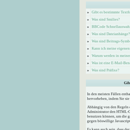
»
Gibt es bestimmte Textf
»
Was sind Smilies?
»
BBCode Schnellauswahl 
»
Was sind Dateianhänge?
»
Was sind Beitrags-Symb
»
Kann ich meine eigenen
»
Warum werden in meinem
»
Was ist eine E-Mail-Be
»
Was sind Präfixe?
Gib
In den meisten Fällen enth
hervorheben, indem Sie sie 
Abhängig von den Regeln d
Administrator den HTML-Cod
benutzen können, um die ge
gegen böswillige Javascrip
Es kann auch sein, dass der