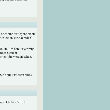
z oder eine Verlegenheit zu
itz' einen 'zwinkernden'
 Smilies bereits vertraut.
lndes Gesicht
hten: Sie werden sehen,
Sie beim Erstellen eines
zen, klicken Sie die