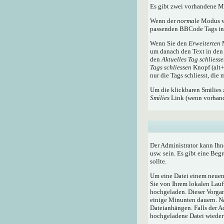
Es gibt zwei vorhandene 
Wenn der
normale
Modus ve
passenden BBCode Tags in 
Wenn Sie den
Erweiterten
M
um danach den Text in den 
den
Aktuelles Tag schliess
Tags schliessen
Knopf (alt+x
nur die Tags schliesst, die
Um die klickbaren Smilies 
Smilies
Link (wenn vorhande
Der Administrator kann Ihn
usw. sein. Es gibt eine Beg
sollte.
Um eine Datei einem neuen 
Sie von Ihrem lokalen Lauf
hochgeladen. Dieser Vorga
einige Minunten dauern. N
Dateianhängen. Falls der A
hochgeladene Datei wieder