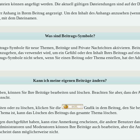
teien können angefügt werden. Die aktuell gültigen Dateiendungen sind auf der D
er Anhang in Ihrem Beitrag angezeigt. Um den Inhalt des Anhangs anzusehen (wenn 
k, mit dem Dateinamen.
Was sind Beitrags-Symbole?
trags-Symbole für neue Themen, Beiträge und Private Nachrichten aktivieren. Bei
nzugeben, das verwendet wird, um ein Gefühl oder den Inhalt Ihres Beitrags auf ein
trags-Symbole nicht sehen, wenn Sie einen Beitrag oder Thema erstellen, hat der Ad
Kann ich meine eigenen Beiträge ändern?
aben, können Sie Ihre Beiträge bearbeiten und löschen. Beachten Sie aber, dass der
ünscht.
iten oder zu löschen, klicken Sie die
Grafik in dem Beitrag, den Sie 
 Thema ist, kann das Löschen des Beitrags das gesamte Thema löschen.
n durchgeführt haben, kann eine Anmerkung erscheinen, die andere Benutzer darau
Administratoren und Moderatoren können Ihre Beiträge auch bearbeiten, aber die An
rscheint dann möglicherweise nicht.