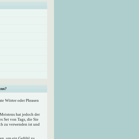
ann?
mte Wörter oder Phrasen
eistens hat jedoch der
 Set von Tags, die Sie
ach zu verwenden ist und
zen, um ein Gefühl zu