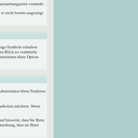
ateianhangsseite vermerkt.
er nicht bereits angezeigt
trags-Symbole erlauben
en Blick zu vermitteln.
ministator diese Option
 Administator diese Funktion
bearbeiten möchten. Wenn
f hinweist, dass Sie Ihren
merkung, dass sie Ihren