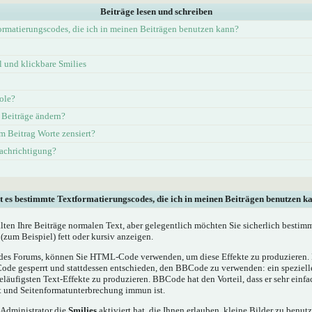
Beiträge lesen und schreiben
ormatierungscodes, die ich in meinen Beiträgen benutzen kann?
und klickbare Smilies
ole?
 Beiträge ändern?
 Beitrag Worte zensiert?
nachrichtigung?
t es bestimmte Textformatierungscodes, die ich in meinen Beiträgen benutzen k
alten Ihre Beiträge normalen Text, aber gelegentlich möchten Sie sicherlich bestim
(zum Beispiel) fett oder kursiv anzeigen.
es Forums, können Sie HTML-Code verwenden, um diese Effekte zu produzieren. M
e gesperrt und stattdessen entschieden, den BBCode zu verwenden: ein spezielles
läufigsten Text-Effekte zu produzieren. BBCode hat den Vorteil, dass er sehr einf
t und Seitenformatunterbrechung immun ist.
 Administrator die
Smilies
aktiviert hat, die Ihnen erlauben, kleine Bilder zu benut