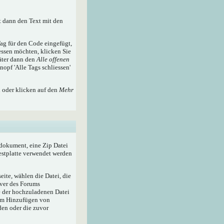
t dann den Text mit den
ag für den Code eingefügt,
essen möchten, klicken Sie
äter dann den
Alle offenen
nopf 'Alle Tags schliessen'
n oder klicken auf den
Mehr
tdokument, eine Zip Datei
Festplatte verwendet werden
ite, wählen die Datei, die
rver des Forums
e der hochzuladenen Datei
zum Hinzufügen von
den oder die zuvor