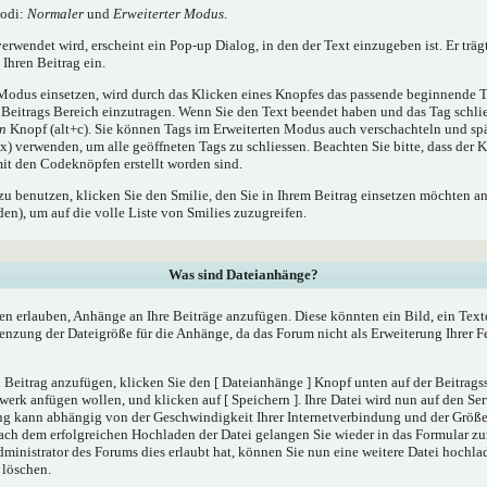
Modi:
Normaler
und
Erweiterter Modus
.
rwendet wird, erscheint ein Pop-up Dialog, in den der Text einzugeben ist. Er träg
Ihren Beitrag ein.
odus einsetzen, wird durch das Klicken eines Knopfes das passende beginnende T
Beitrags Bereich einzutragen. Wenn Sie den Text beendet haben und das Tag schli
en
Knopf (alt+c). Sie können Tags im Erweiterten Modus auch verschachteln und sp
) verwenden, um alle geöffneten Tags zu schliessen. Beachten Sie bitte, dass der K
 mit den Codeknöpfen erstellt worden sind.
zu benutzen, klicken Sie den Smilie, den Sie in Ihrem Beitrag einsetzen möchten a
n), um auf die volle Liste von Smilies zuzugreifen.
Was sind Dateianhänge?
en erlauben, Anhänge an Ihre Beiträge anzufügen. Diese könnten ein Bild, ein Tex
renzung der Dateigröße für die Anhänge, da das Forum nicht als Erweiterung Ihrer 
Beitrag anzufügen, klicken Sie den [ Dateianhänge ] Knopf unten auf der Beitragsse
werk anfügen wollen, und klicken auf [ Speichern ]. Ihre Datei wird nun auf den Se
ng kann abhängig von der Geschwindigkeit Ihrer Internetverbindung und der Größ
ach dem erfolgreichen Hochladen der Datei gelangen Sie wieder in das Formular 
dministrator des Forums dies erlaubt hat, können Sie nun eine weitere Datei hochla
 löschen.