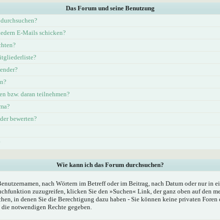
Das Forum und seine Benutzung
 durchsuchen?
iedern E-Mails schicken?
chten?
tgliederliste?
lender?
en?
en bzw. daran teilnehmen?
ema?
eder bewerten?
?
Wie kann ich das Forum durchsuchen?
Benutzernamen, nach Wörtern im Betreff oder im Beitrag, nach Datum oder nur in
chfunktion zuzugreifen, klicken Sie den »Suchen« Link, der ganz oben auf den mei
hen, in denen Sie die Berechtigung dazu haben - Sie können keine privaten Foren 
n die notwendigen Rechte gegeben.