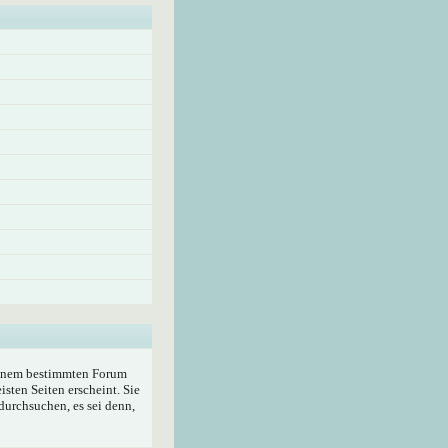
 einem bestimmten Forum
sten Seiten erscheint. Sie
durchsuchen, es sei denn,