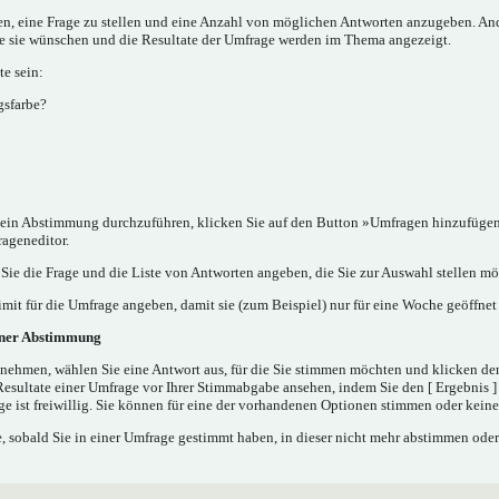
nen, eine Frage zu stellen und eine Anzahl von möglichen Antworten anzugeben. A
ie sie wünschen und die Resultate der Umfrage werden im Thema angezeigt.
e sein:
gsfarbe?
in Abstimmung durchzuführen, klicken Sie auf den Button »Umfragen hinzufügen..
rageneditor.
ie die Frage und die Liste von Antworten angeben, die Sie zur Auswahl stellen mö
mit für die Umfrage angeben, damit sie (zum Beispiel) nur für eine Woche geöffnet 
iner Abstimmung
nehmen, wählen Sie eine Antwort aus, für die Sie stimmen möchten und klicken de
Resultate einer Umfrage vor Ihrer Stimmabgabe ansehen, indem Sie den [ Ergebnis 
e ist freiwillig. Sie können für eine der vorhandenen Optionen stimmen oder kei
 sobald Sie in einer Umfrage gestimmt haben, in dieser nicht mehr abstimmen oder