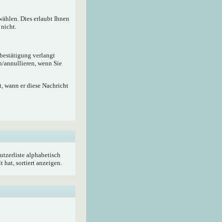
wählen. Dies erlaubt Ihnen
nicht.
ebestätigung verlangt
n/annullieren, wenn Sie
, wann er diese Nachricht
utzerliste alphabetisch
hat, sortiert anzeigen.