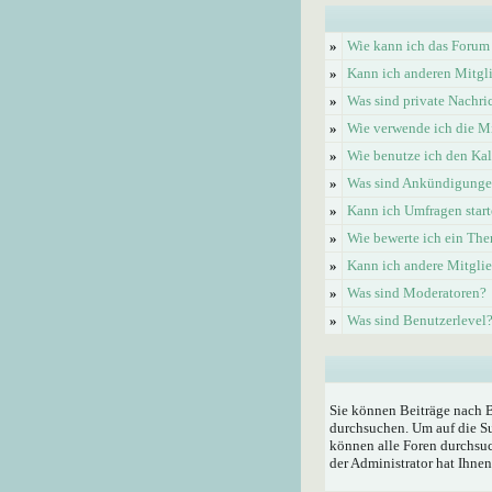
»
Wie kann ich das Forum
»
Kann ich anderen Mitgl
»
Was sind private Nachri
»
Wie verwende ich die Mi
»
Wie benutze ich den Ka
»
Was sind Ankündigung
»
Kann ich Umfragen start
»
Wie bewerte ich ein Th
»
Kann ich andere Mitgli
»
Was sind Moderatoren?
»
Was sind Benutzerlevel
Sie können Beiträge nach 
durchsuchen. Um auf die Su
können alle Foren durchsuc
der Administrator hat Ihne