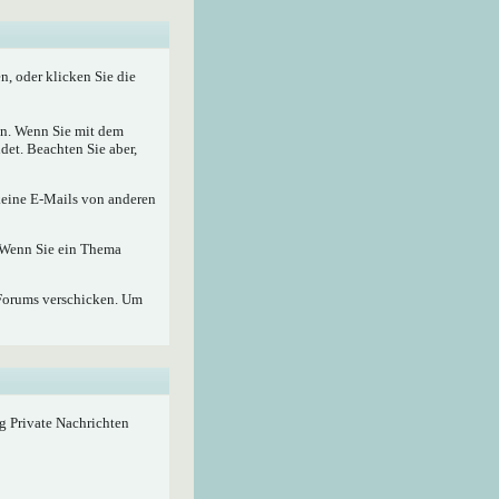
, oder klicken Sie die
nen. Wenn Sie mit dem
det. Beachten Sie aber,
 keine E-Mails von anderen
. Wenn Sie ein Thema
Forums verschicken. Um
ig Private Nachrichten