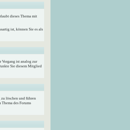
rlaubt dieses Thema mit
artig ist, können Sie es als
r Vorgang ist analog zur
unkte Sie diesem Mitglied
, zu löschen und führen
im Thema des Forums