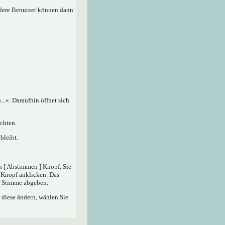
ndere Benutzer können dann
.«. Daraufhin öffnet sich
chten.
bleibt.
n [ Abstimmen ] Knopf. Sie
] Knopf anklicken. Das
ne Stimme abgeben.
 diese ändern, wählen Sie