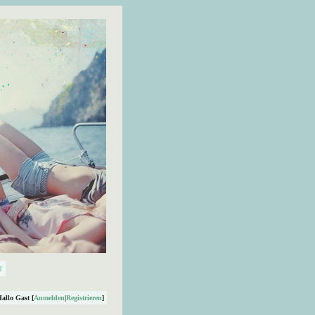
Hallo Gast [
Anmelden
|
Registrieren
]