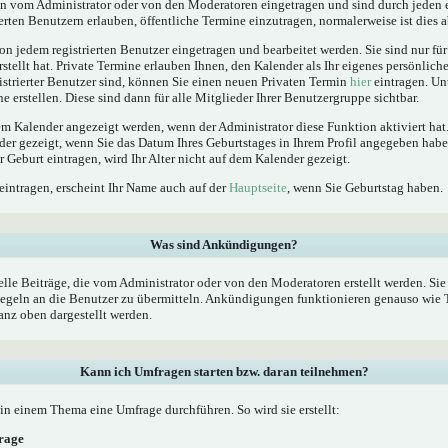
 vom Administrator oder von den Moderatoren eingetragen und sind durch jeden e
erten Benutzern erlauben, öffentliche Termine einzutragen, normalerweise ist dies ab
n jedem registrierten Benutzer eingetragen und bearbeitet werden. Sie sind nur fü
rstellt hat. Private Termine erlauben Ihnen, den Kalender als Ihr eigenes persönlic
istrierter Benutzer sind, können Sie einen neuen Privaten Termin
hier
eintragen. Un
 erstellen. Diese sind dann für alle Mitglieder Ihrer Benutzergruppe sichtbar.
 Kalender angezeigt werden, wenn der Administrator diese Funktion aktiviert hat.
der gezeigt, wenn Sie das Datum Ihres Geburtstages in Ihrem Profil angegeben ha
er Geburt eintragen, wird Ihr Alter nicht auf dem Kalender gezeigt.
eintragen, erscheint Ihr Name auch auf der
Hauptseite
, wenn Sie Geburtstag haben.
Was sind Ankündigungen?
le Beiträge, die vom Administrator oder von den Moderatoren erstellt werden. Sie 
geln an die Benutzer zu übermitteln. Ankündigungen funktionieren genauso wie T
nz oben dargestellt werden.
Kann ich Umfragen starten bzw. daran teilnehmen?
n einem Thema eine Umfrage durchführen. So wird sie erstellt:
frage