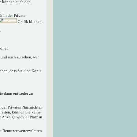
Sie können auch den
nk in der Private
Grafik klicken.
.
dner.
n und auch zu sehen, wer
aben, dass Sie eine Kopie
sie dann entweder zu
 der Privaten Nachrichten
hreiten, können Sie keine
e Anzeige wieviel Platz in
e Benutzer weiterzuleiten.