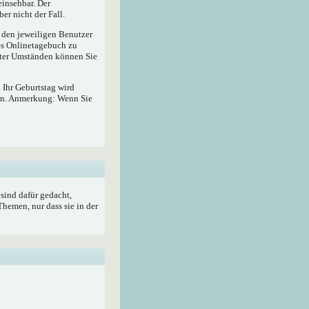
insehbar. Der
er nicht der Fall.
r den jeweiligen Benutzer
hes Onlinetagebuch zu
ter Umständen können Sie
 Ihr Geburtstag wird
ben. Anmerkung: Wenn Sie
sind dafür gedacht,
hemen, nur dass sie in der