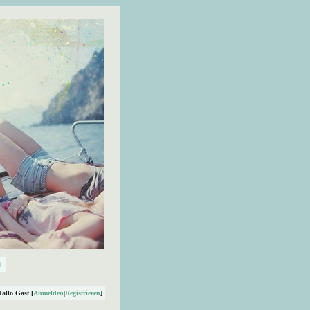
Hallo Gast [
Anmelden
|
Registrieren
]