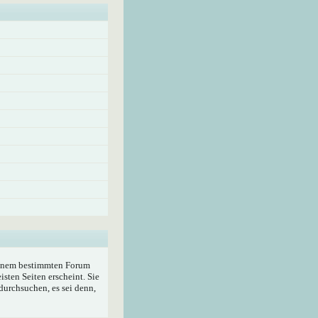
 einem bestimmten Forum
sten Seiten erscheint. Sie
durchsuchen, es sei denn,