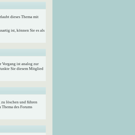
rlaubt dieses Thema mit
artig ist, können Sie es als
r Vorgang ist analog zur
unkte Sie diesem Mitglied
, zu löschen und führen
im Thema des Forums