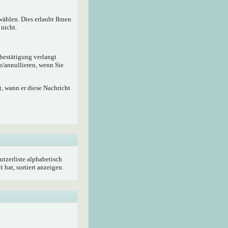
wählen. Dies erlaubt Ihnen
nicht.
ebestätigung verlangt
n/annullieren, wenn Sie
, wann er diese Nachricht
utzerliste alphabetisch
hat, sortiert anzeigen.