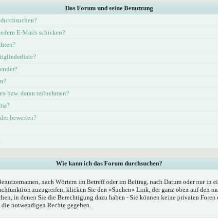
Das Forum und seine Benutzung
 durchsuchen?
iedern E-Mails schicken?
chten?
tgliederliste?
lender?
en?
en bzw. daran teilnehmen?
ema?
eder bewerten?
?
Wie kann ich das Forum durchsuchen?
Benutzernamen, nach Wörtern im Betreff oder im Beitrag, nach Datum oder nur in
chfunktion zuzugreifen, klicken Sie den »Suchen« Link, der ganz oben auf den mei
hen, in denen Sie die Berechtigung dazu haben - Sie können keine privaten Foren 
n die notwendigen Rechte gegeben.