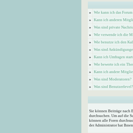
»
Wie kann ich das Forum
»
Kann ich anderen Mitgl
»
Was sind private Nachri
»
Wie verwende ich die Mi
»
Wie benutze ich den Ka
»
Was sind Ankündigung
»
Kann ich Umfragen start
»
Wie bewerte ich ein Th
»
Kann ich andere Mitgli
»
Was sind Moderatoren?
»
Was sind Benutzerlevel
Sie können Beiträge nach 
durchsuchen. Um auf die Su
können alle Foren durchsuc
der Administrator hat Ihne