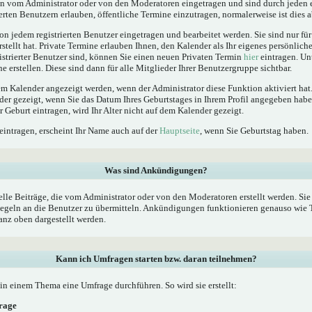
 vom Administrator oder von den Moderatoren eingetragen und sind durch jeden e
erten Benutzern erlauben, öffentliche Termine einzutragen, normalerweise ist dies ab
n jedem registrierten Benutzer eingetragen und bearbeitet werden. Sie sind nur fü
rstellt hat. Private Termine erlauben Ihnen, den Kalender als Ihr eigenes persönlic
istrierter Benutzer sind, können Sie einen neuen Privaten Termin
hier
eintragen. Un
 erstellen. Diese sind dann für alle Mitglieder Ihrer Benutzergruppe sichtbar.
 Kalender angezeigt werden, wenn der Administrator diese Funktion aktiviert hat.
der gezeigt, wenn Sie das Datum Ihres Geburtstages in Ihrem Profil angegeben ha
er Geburt eintragen, wird Ihr Alter nicht auf dem Kalender gezeigt.
eintragen, erscheint Ihr Name auch auf der
Hauptseite
, wenn Sie Geburtstag haben.
Was sind Ankündigungen?
le Beiträge, die vom Administrator oder von den Moderatoren erstellt werden. Sie 
geln an die Benutzer zu übermitteln. Ankündigungen funktionieren genauso wie T
nz oben dargestellt werden.
Kann ich Umfragen starten bzw. daran teilnehmen?
n einem Thema eine Umfrage durchführen. So wird sie erstellt:
frage