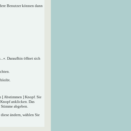
ndere Benutzer können dann
.«. Daraufhin öffnet sich
chten.
bleibt.
n [ Abstimmen ] Knopf. Sie
] Knopf anklicken. Das
ne Stimme abgeben.
 diese ändern, wählen Sie