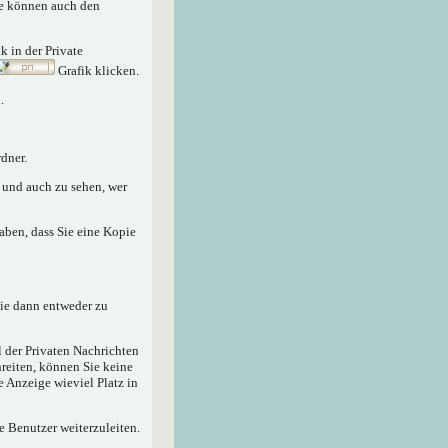
Sie können auch den
nk in der Private
Grafik klicken.
.
dner.
n und auch zu sehen, wer
aben, dass Sie eine Kopie
sie dann entweder zu
 der Privaten Nachrichten
hreiten, können Sie keine
e Anzeige wieviel Platz in
e Benutzer weiterzuleiten.