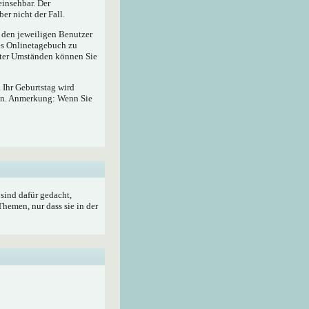
insehbar. Der
er nicht der Fall.
r den jeweiligen Benutzer
hes Onlinetagebuch zu
ter Umständen können Sie
 Ihr Geburtstag wird
ben. Anmerkung: Wenn Sie
sind dafür gedacht,
hemen, nur dass sie in der