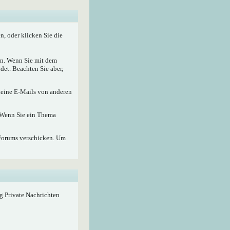
, oder klicken Sie die
nen. Wenn Sie mit dem
det. Beachten Sie aber,
 keine E-Mails von anderen
. Wenn Sie ein Thema
Forums verschicken. Um
ig Private Nachrichten