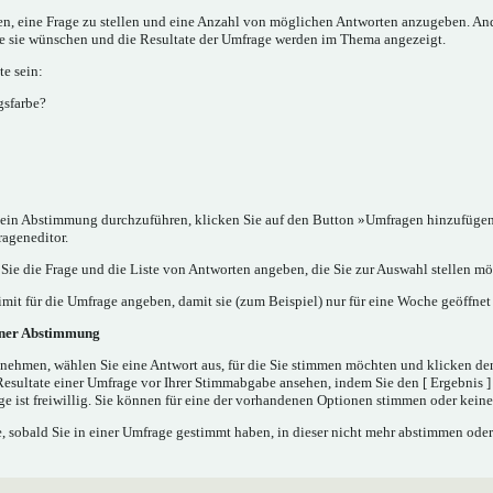
nen, eine Frage zu stellen und eine Anzahl von möglichen Antworten anzugeben. A
ie sie wünschen und die Resultate der Umfrage werden im Thema angezeigt.
e sein:
gsfarbe?
in Abstimmung durchzuführen, klicken Sie auf den Button »Umfragen hinzufügen..
rageneditor.
ie die Frage und die Liste von Antworten angeben, die Sie zur Auswahl stellen mö
mit für die Umfrage angeben, damit sie (zum Beispiel) nur für eine Woche geöffnet 
iner Abstimmung
nehmen, wählen Sie eine Antwort aus, für die Sie stimmen möchten und klicken de
Resultate einer Umfrage vor Ihrer Stimmabgabe ansehen, indem Sie den [ Ergebnis 
e ist freiwillig. Sie können für eine der vorhandenen Optionen stimmen oder kei
 sobald Sie in einer Umfrage gestimmt haben, in dieser nicht mehr abstimmen oder