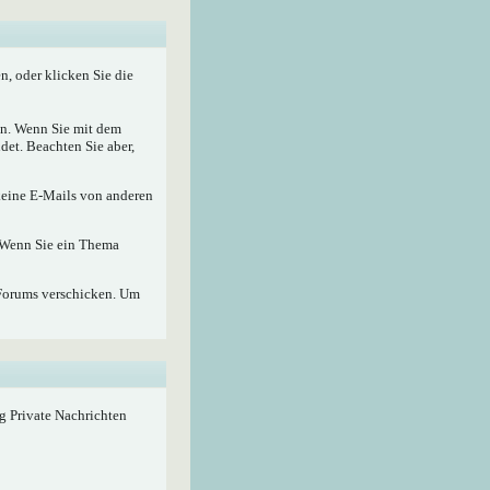
, oder klicken Sie die
nen. Wenn Sie mit dem
det. Beachten Sie aber,
 keine E-Mails von anderen
. Wenn Sie ein Thema
Forums verschicken. Um
ig Private Nachrichten