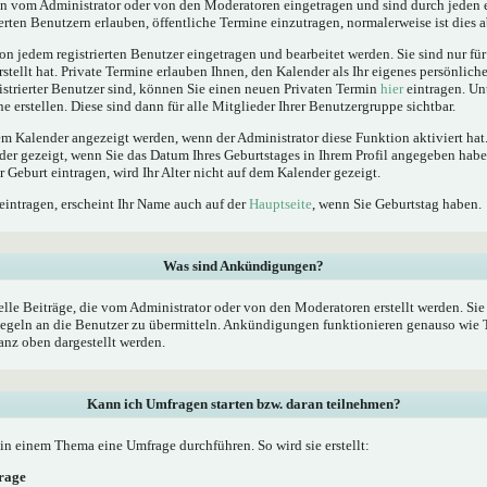
 vom Administrator oder von den Moderatoren eingetragen und sind durch jeden e
erten Benutzern erlauben, öffentliche Termine einzutragen, normalerweise ist dies ab
n jedem registrierten Benutzer eingetragen und bearbeitet werden. Sie sind nur fü
rstellt hat. Private Termine erlauben Ihnen, den Kalender als Ihr eigenes persönlic
istrierter Benutzer sind, können Sie einen neuen Privaten Termin
hier
eintragen. Un
 erstellen. Diese sind dann für alle Mitglieder Ihrer Benutzergruppe sichtbar.
 Kalender angezeigt werden, wenn der Administrator diese Funktion aktiviert hat.
der gezeigt, wenn Sie das Datum Ihres Geburtstages in Ihrem Profil angegeben ha
er Geburt eintragen, wird Ihr Alter nicht auf dem Kalender gezeigt.
eintragen, erscheint Ihr Name auch auf der
Hauptseite
, wenn Sie Geburtstag haben.
Was sind Ankündigungen?
le Beiträge, die vom Administrator oder von den Moderatoren erstellt werden. Sie 
geln an die Benutzer zu übermitteln. Ankündigungen funktionieren genauso wie T
nz oben dargestellt werden.
Kann ich Umfragen starten bzw. daran teilnehmen?
n einem Thema eine Umfrage durchführen. So wird sie erstellt:
frage