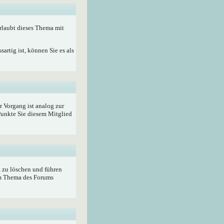
rlaubt dieses Thema mit
artig ist, können Sie es als
r Vorgang ist analog zur
unkte Sie diesem Mitglied
, zu löschen und führen
im Thema des Forums