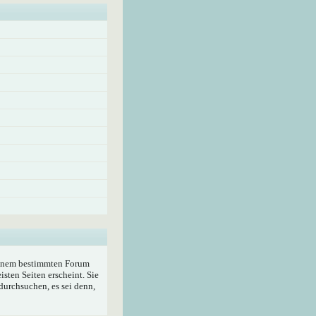
 einem bestimmten Forum
sten Seiten erscheint. Sie
durchsuchen, es sei denn,