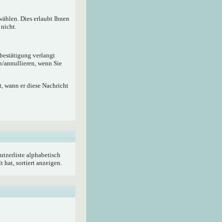
wählen. Dies erlaubt Ihnen
nicht.
ebestätigung verlangt
n/annullieren, wenn Sie
, wann er diese Nachricht
utzerliste alphabetisch
hat, sortiert anzeigen.