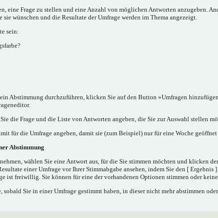
nen, eine Frage zu stellen und eine Anzahl von möglichen Antworten anzugeben. A
ie sie wünschen und die Resultate der Umfrage werden im Thema angezeigt.
e sein:
gsfarbe?
in Abstimmung durchzuführen, klicken Sie auf den Button »Umfragen hinzufügen..
rageneditor.
ie die Frage und die Liste von Antworten angeben, die Sie zur Auswahl stellen mö
mit für die Umfrage angeben, damit sie (zum Beispiel) nur für eine Woche geöffnet 
iner Abstimmung
nehmen, wählen Sie eine Antwort aus, für die Sie stimmen möchten und klicken de
Resultate einer Umfrage vor Ihrer Stimmabgabe ansehen, indem Sie den [ Ergebnis 
e ist freiwillig. Sie können für eine der vorhandenen Optionen stimmen oder kei
 sobald Sie in einer Umfrage gestimmt haben, in dieser nicht mehr abstimmen oder