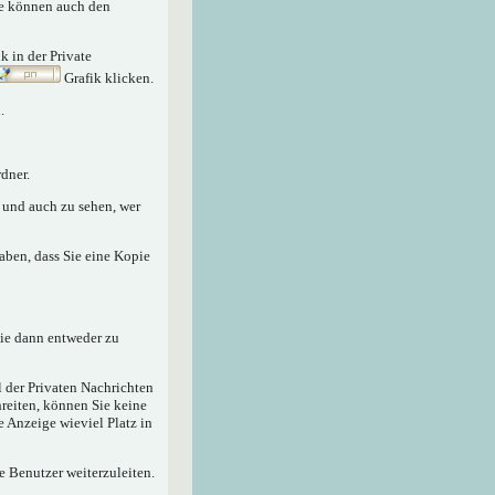
Sie können auch den
nk in der Private
Grafik klicken.
.
dner.
n und auch zu sehen, wer
aben, dass Sie eine Kopie
sie dann entweder zu
 der Privaten Nachrichten
hreiten, können Sie keine
e Anzeige wieviel Platz in
e Benutzer weiterzuleiten.