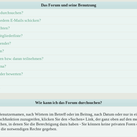
Das Forum und seine Benutzung
 durchsuchen?
iedern E-Mails schicken?
chten?
tgliederliste?
lender?
en?
en bzw. daran teilnehmen?
ema?
eder bewerten?
?
Wie kann ich das Forum durchsuchen?
Benutzernamen, nach Wörtern im Betreff oder im Beitrag, nach Datum oder nur in
chfunktion zuzugreifen, klicken Sie den »Suchen« Link, der ganz oben auf den mei
hen, in denen Sie die Berechtigung dazu haben - Sie können keine privaten Foren 
n die notwendigen Rechte gegeben.