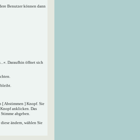
ndere Benutzer können dann
.«. Daraufhin öffnet sich
chten.
bleibt.
n [ Abstimmen ] Knopf. Sie
] Knopf anklicken. Das
ne Stimme abgeben.
 diese ändern, wählen Sie