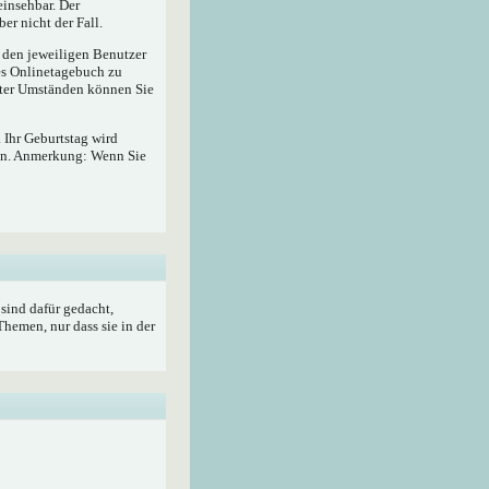
insehbar. Der
er nicht der Fall.
r den jeweiligen Benutzer
hes Onlinetagebuch zu
ter Umständen können Sie
 Ihr Geburtstag wird
ben. Anmerkung: Wenn Sie
sind dafür gedacht,
hemen, nur dass sie in der