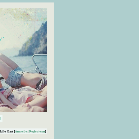
Hallo Gast [
Anmelden
|
Registrieren
]