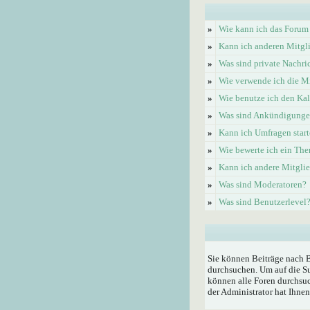
»
Wie kann ich das Forum
»
Kann ich anderen Mitgl
»
Was sind private Nachri
»
Wie verwende ich die Mi
»
Wie benutze ich den Ka
»
Was sind Ankündigung
»
Kann ich Umfragen start
»
Wie bewerte ich ein Th
»
Kann ich andere Mitgli
»
Was sind Moderatoren?
»
Was sind Benutzerlevel
Sie können Beiträge nach 
durchsuchen. Um auf die Su
können alle Foren durchsuc
der Administrator hat Ihne