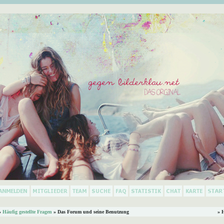
»
Häufig gestellte Fragen
» Das Forum und seine Benutzung
» 