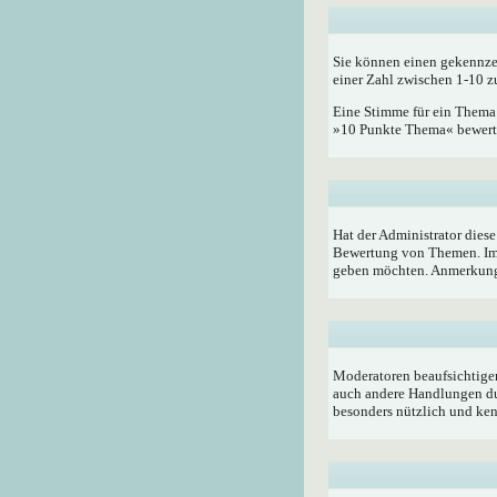
Sie können einen gekennze
einer Zahl zwischen 1-10 z
Eine Stimme für ein Thema a
»10 Punkte Thema« bewerten
Hat der Administrator dies
Bewertung von Themen. Im 
geben möchten. Anmerkung:
Moderatoren beaufsichtigen
auch andere Handlungen du
besonders nützlich und ken