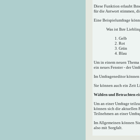
Diese Funktion erlaubt Ih
für die Antwort stimmen, d
Eine Beispielumfrage könnt
Was ist Ihre Lieblin
Gelb
Rot
Grün
Blau
Um in einem neuen Thema e
ein neues Fenster - der Umf
Im Umfrageneditor können S
Sie können auch ein Zeit Li
Wählen und Betrachten e
Um an einer Umfrage teilzu
können sich die aktuellen 
Teilnehmen an einer Umfrag
Im Allgemeinen können Sie,
also mit Sorgfalt.