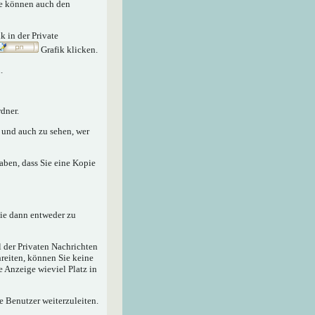
Sie können auch den
nk in der Private
Grafik klicken.
.
dner.
n und auch zu sehen, wer
aben, dass Sie eine Kopie
sie dann entweder zu
 der Privaten Nachrichten
hreiten, können Sie keine
e Anzeige wieviel Platz in
e Benutzer weiterzuleiten.