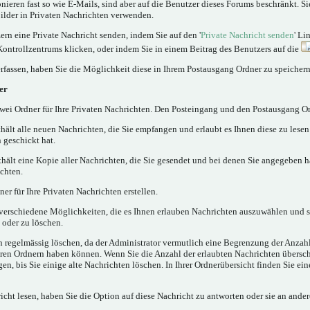
nieren fast so wie E-Mails, sind aber auf die Benutzer dieses Forums beschränkt. 
lder in Privaten Nachrichten verwenden.
rn eine Private Nachricht senden, indem Sie auf den '
Private Nachricht senden
' Li
Kontrollzentrums klicken, oder indem Sie in einem Beitrag des Benutzers auf die
rfassen, haben Sie die Möglichkeit diese in Ihrem Postausgang Ordner zu speichern
er
ei Ordner für Ihre Privaten Nachrichten. Den Posteingang und den Postausgang Or
hält alle neuen Nachrichten, die Sie empfangen und erlaubt es Ihnen diese zu lese
 geschickt hat.
hält eine Kopie aller Nachrichten, die Sie gesendet und bei denen Sie angegeben h
chten.
er für Ihre Privaten Nachrichten erstellen.
verschiedene Möglichkeiten, die es Ihnen erlauben Nachrichten auszuwählen und 
 oder zu löschen.
n regelmässig löschen, da der Administrator vermutlich eine Begrenzung der Anzahl
 Ihren Ordnern haben können. Wenn Sie die Anzahl der erlaubten Nachrichten übersc
, bis Sie einige alte Nachrichten löschen. In Ihrer Ordnerübersicht finden Sie ein
cht lesen, haben Sie die Option auf diese Nachricht zu antworten oder sie an ander