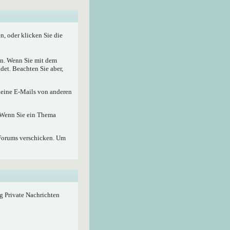
, oder klicken Sie die
nen. Wenn Sie mit dem
det. Beachten Sie aber,
 keine E-Mails von anderen
. Wenn Sie ein Thema
Forums verschicken. Um
ig Private Nachrichten