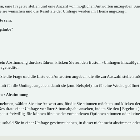
nen, eine Frage zu stellen und eine Anzahl von möglichen Antworten anzugeben. A
ie sie wünschen und die Resultate der Umfrage werden im Thema angezeigt.
e sein:
gsfarbe?
in Abstimmung durchzuführen, klicken Sie auf den Button »Umfragen hinzufügen..
rageneditor.
ie die Frage und die Liste von Antworten angeben, die Sie zur Auswahl stellen mö
mit für die Umfrage angeben, damit sie (zum Beispiel) nur für eine Woche geöffnet 
iner Abstimmung
nehmen, wählen Sie eine Antwort aus, für die Sie stimmen möchten und klicken de
Resultate einer Umfrage vor Ihrer Stimmabgabe ansehen, indem Sie den [ Ergebnis 
e ist freiwillig. Sie können für eine der vorhandenen Optionen stimmen oder kei
 sobald Sie in einer Umfrage gestimmt haben, in dieser nicht mehr abstimmen oder