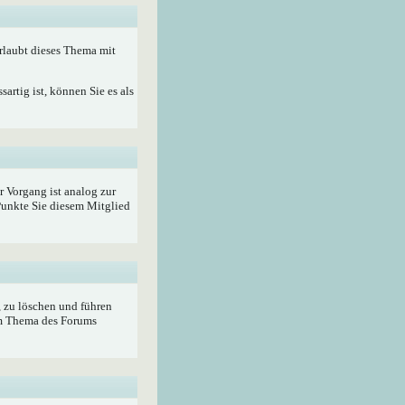
rlaubt dieses Thema mit
artig ist, können Sie es als
r Vorgang ist analog zur
unkte Sie diesem Mitglied
, zu löschen und führen
im Thema des Forums