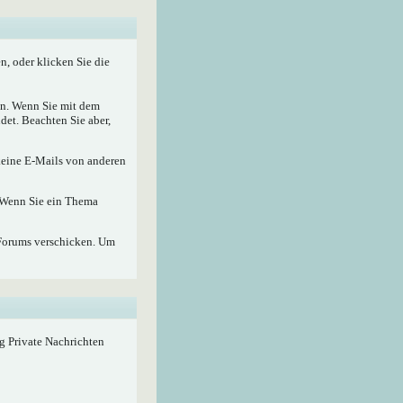
, oder klicken Sie die
nen. Wenn Sie mit dem
det. Beachten Sie aber,
 keine E-Mails von anderen
. Wenn Sie ein Thema
Forums verschicken. Um
ig Private Nachrichten