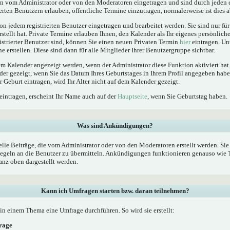
 vom Administrator oder von den Moderatoren eingetragen und sind durch jeden e
erten Benutzern erlauben, öffentliche Termine einzutragen, normalerweise ist dies ab
n jedem registrierten Benutzer eingetragen und bearbeitet werden. Sie sind nur fü
rstellt hat. Private Termine erlauben Ihnen, den Kalender als Ihr eigenes persönlic
istrierter Benutzer sind, können Sie einen neuen Privaten Termin
hier
eintragen. Un
 erstellen. Diese sind dann für alle Mitglieder Ihrer Benutzergruppe sichtbar.
 Kalender angezeigt werden, wenn der Administrator diese Funktion aktiviert hat.
der gezeigt, wenn Sie das Datum Ihres Geburtstages in Ihrem Profil angegeben ha
er Geburt eintragen, wird Ihr Alter nicht auf dem Kalender gezeigt.
eintragen, erscheint Ihr Name auch auf der
Hauptseite
, wenn Sie Geburtstag haben.
Was sind Ankündigungen?
le Beiträge, die vom Administrator oder von den Moderatoren erstellt werden. Sie 
geln an die Benutzer zu übermitteln. Ankündigungen funktionieren genauso wie T
nz oben dargestellt werden.
Kann ich Umfragen starten bzw. daran teilnehmen?
n einem Thema eine Umfrage durchführen. So wird sie erstellt:
frage