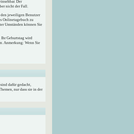
insehbar. Der
er nicht der Fall.
r den jeweiligen Benutzer
hes Onlinetagebuch zu
ter Umständen können Sie
 Ihr Geburtstag wird
ben. Anmerkung: Wenn Sie
sind dafür gedacht,
hemen, nur dass sie in der