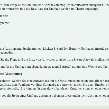
nen, eine Frage zu stellen und eine Anzahl von möglichen Antworten anzugeben. A
ie sie wünschen und die Resultate der Umfrage werden im Thema angezeigt.
e sein:
gsfarbe?
in Abstimmung durchzuführen, klicken Sie auf den Button »Umfragen hinzufügen..
rageneditor.
ie die Frage und die Liste von Antworten angeben, die Sie zur Auswahl stellen mö
mit für die Umfrage angeben, damit sie (zum Beispiel) nur für eine Woche geöffnet 
iner Abstimmung
nehmen, wählen Sie eine Antwort aus, für die Sie stimmen möchten und klicken de
Resultate einer Umfrage vor Ihrer Stimmabgabe ansehen, indem Sie den [ Ergebnis 
e ist freiwillig. Sie können für eine der vorhandenen Optionen stimmen oder kei
 sobald Sie in einer Umfrage gestimmt haben, in dieser nicht mehr abstimmen oder