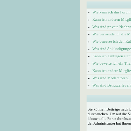
»
Wie kann ich das Forum
»
Kann ich anderen Mitgl
»
Was sind private Nachri
»
Wie verwende ich die Mi
»
Wie benutze ich den Ka
»
Was sind Ankündigung
»
Kann ich Umfragen start
»
Wie bewerte ich ein Th
»
Kann ich andere Mitgli
»
Was sind Moderatoren?
»
Was sind Benutzerlevel
Sie können Beiträge nach 
durchsuchen. Um auf die Su
können alle Foren durchsuc
der Administrator hat Ihne