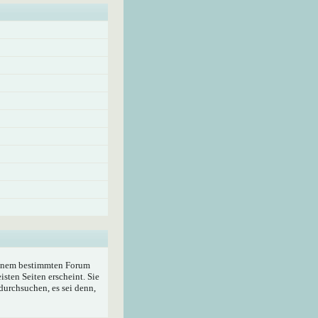
 einem bestimmten Forum
sten Seiten erscheint. Sie
durchsuchen, es sei denn,