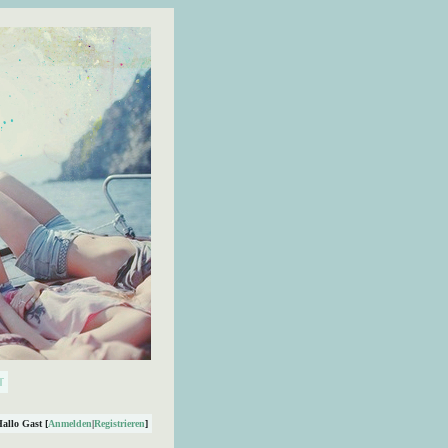
Hallo Gast [
Anmelden
|
Registrieren
]