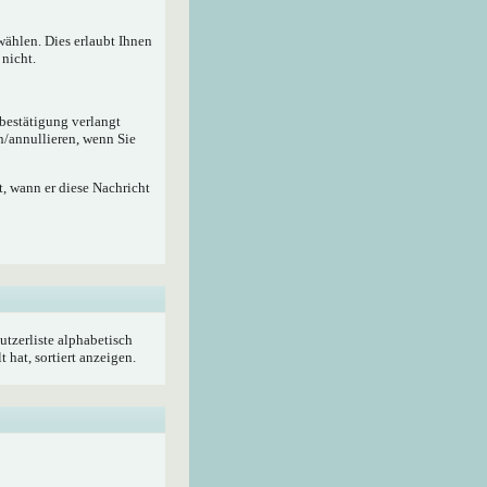
wählen. Dies erlaubt Ihnen
nicht.
ebestätigung verlangt
n/annullieren, wenn Sie
, wann er diese Nachricht
utzerliste alphabetisch
hat, sortiert anzeigen.