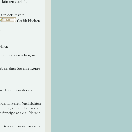
Sie können auch den
nk in der Private
Grafik klicken.
.
dner.
n und auch zu sehen, wer
aben, dass Sie eine Kopie
sie dann entweder zu
 der Privaten Nachrichten
hreiten, können Sie keine
e Anzeige wieviel Platz in
e Benutzer weiterzuleiten.