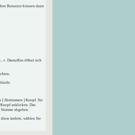
ndere Benutzer können dann
.«. Daraufhin öffnet sich
chten.
bleibt.
n [ Abstimmen ] Knopf. Sie
] Knopf anklicken. Das
ne Stimme abgeben.
 diese ändern, wählen Sie