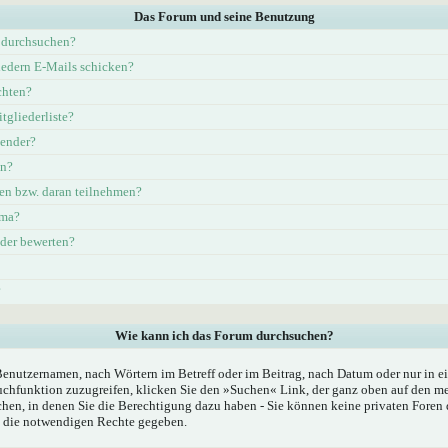
Das Forum und seine Benutzung
 durchsuchen?
iedern E-Mails schicken?
chten?
tgliederliste?
lender?
en?
en bzw. daran teilnehmen?
ema?
eder bewerten?
?
Wie kann ich das Forum durchsuchen?
Benutzernamen, nach Wörtern im Betreff oder im Beitrag, nach Datum oder nur in
chfunktion zuzugreifen, klicken Sie den »Suchen« Link, der ganz oben auf den mei
hen, in denen Sie die Berechtigung dazu haben - Sie können keine privaten Foren 
n die notwendigen Rechte gegeben.