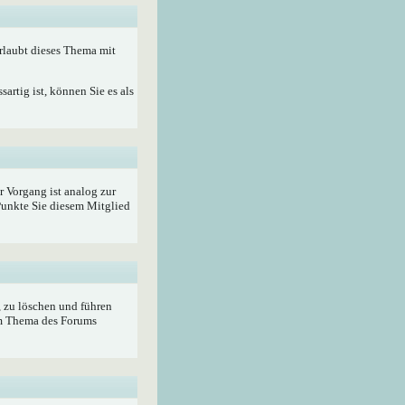
rlaubt dieses Thema mit
artig ist, können Sie es als
r Vorgang ist analog zur
unkte Sie diesem Mitglied
, zu löschen und führen
im Thema des Forums