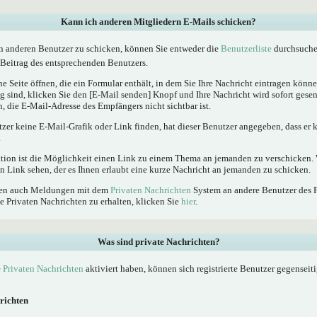
Kann ich anderen Mitgliedern E-Mails schicken?
n anderen Benutzer zu schicken, können Sie entweder die
Benutzerliste
durchsuchen
Beitrag des entsprechenden Benutzers.
e Seite öffnen, die ein Formular enthält, in dem Sie Ihre Nachricht eintragen kön
ig sind, klicken Sie den [E-Mail senden] Knopf und Ihre Nachricht wird sofort gesen
, die E-Mail-Adresse des Empfängers nicht sichtbar ist.
tzer keine E-Mail-Grafik oder Link finden, hat dieser Benutzer angegeben, dass er
.
ktion ist die Möglichkeit einen Link zu einem Thema an jemanden zu verschicken
n Link sehen, der es Ihnen erlaubt eine kurze Nachricht an jemanden zu schicken.
nnen auch Meldungen mit dem
Privaten Nachrichten
System an andere Benutzer des 
e Privaten Nachrichten zu erhalten, klicken Sie
hier
.
Was sind private Nachrichten?
e
Privaten Nachrichten
aktiviert haben, können sich registrierte Benutzer gegenseit
richten