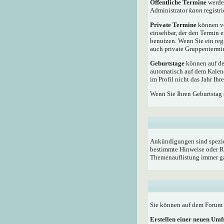
Öffentliche Termine
werden
Administrator
kann
registri
Private Termine
können vo
einsehbar, der den Termin e
benutzen. Wenn Sie ein reg
auch private Gruppentermine
Geburtstage
können auf dem
automatisch auf dem Kalen
im Profil nicht das Jahr Ihr
Wenn Sie Ihren Geburtstag 
Ankündigungen sind speziel
bestimmte Hinweise oder Re
Themenauflistung immer ga
Sie können auf dem Forum i
Erstellen einer neuen Um