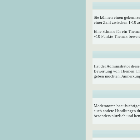
Sie können einen gekennze
einer Zahl zwischen 1-10 z
Eine Stimme für ein Thema a
»10 Punkte Thema« bewerten
Hat der Administrator dies
Bewertung von Themen. Im 
geben möchten. Anmerkung:
Moderatoren beaufsichtigen
auch andere Handlungen du
besonders nützlich und ken