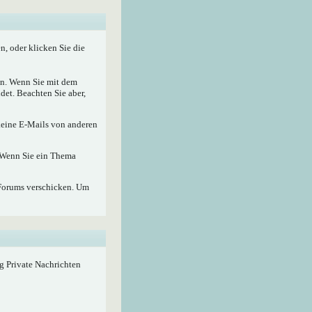
, oder klicken Sie die
nen. Wenn Sie mit dem
det. Beachten Sie aber,
 keine E-Mails von anderen
. Wenn Sie ein Thema
Forums verschicken. Um
ig Private Nachrichten