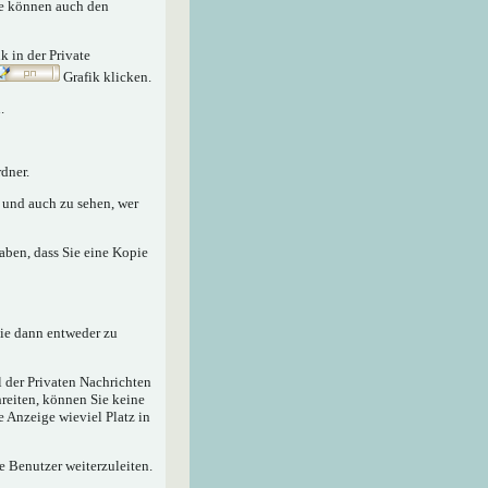
Sie können auch den
nk in der Private
Grafik klicken.
.
dner.
n und auch zu sehen, wer
aben, dass Sie eine Kopie
sie dann entweder zu
 der Privaten Nachrichten
hreiten, können Sie keine
e Anzeige wieviel Platz in
e Benutzer weiterzuleiten.