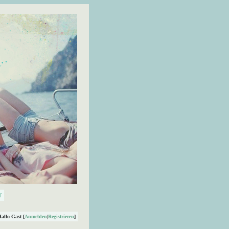
Hallo Gast [
Anmelden
|
Registrieren
]