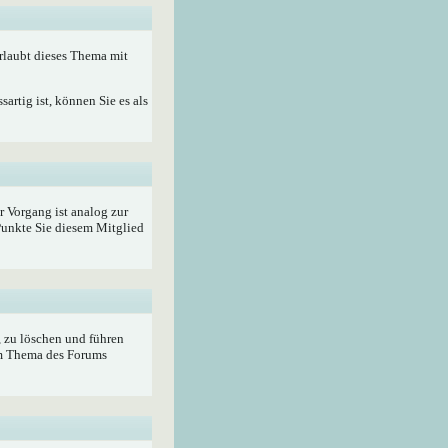
rlaubt dieses Thema mit
artig ist, können Sie es als
r Vorgang ist analog zur
unkte Sie diesem Mitglied
, zu löschen und führen
im Thema des Forums