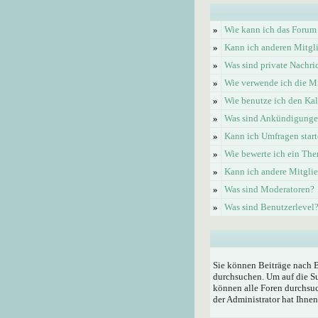
»
Wie kann ich das Forum
»
Kann ich anderen Mitgl
»
Was sind private Nachri
»
Wie verwende ich die Mi
»
Wie benutze ich den Ka
»
Was sind Ankündigung
»
Kann ich Umfragen start
»
Wie bewerte ich ein Th
»
Kann ich andere Mitgli
»
Was sind Moderatoren?
»
Was sind Benutzerlevel
Sie können Beiträge nach 
durchsuchen. Um auf die Su
können alle Foren durchsuc
der Administrator hat Ihne