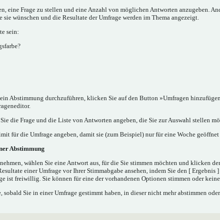
nen, eine Frage zu stellen und eine Anzahl von möglichen Antworten anzugeben. A
ie sie wünschen und die Resultate der Umfrage werden im Thema angezeigt.
e sein:
gsfarbe?
in Abstimmung durchzuführen, klicken Sie auf den Button »Umfragen hinzufügen..
rageneditor.
ie die Frage und die Liste von Antworten angeben, die Sie zur Auswahl stellen mö
mit für die Umfrage angeben, damit sie (zum Beispiel) nur für eine Woche geöffnet 
iner Abstimmung
nehmen, wählen Sie eine Antwort aus, für die Sie stimmen möchten und klicken de
Resultate einer Umfrage vor Ihrer Stimmabgabe ansehen, indem Sie den [ Ergebnis 
e ist freiwillig. Sie können für eine der vorhandenen Optionen stimmen oder kei
 sobald Sie in einer Umfrage gestimmt haben, in dieser nicht mehr abstimmen oder