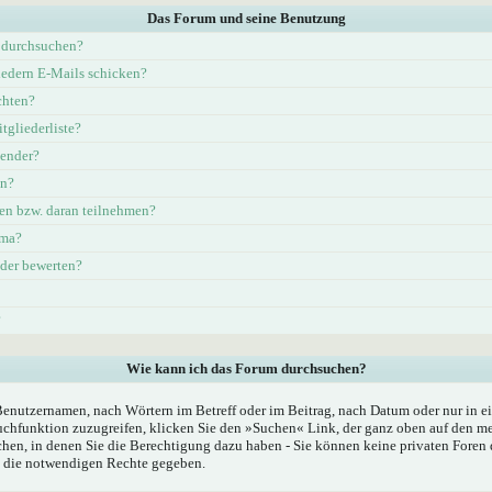
Das Forum und seine Benutzung
 durchsuchen?
iedern E-Mails schicken?
chten?
tgliederliste?
lender?
en?
en bzw. daran teilnehmen?
ema?
eder bewerten?
?
Wie kann ich das Forum durchsuchen?
Benutzernamen, nach Wörtern im Betreff oder im Beitrag, nach Datum oder nur in
chfunktion zuzugreifen, klicken Sie den »Suchen« Link, der ganz oben auf den mei
hen, in denen Sie die Berechtigung dazu haben - Sie können keine privaten Foren 
n die notwendigen Rechte gegeben.