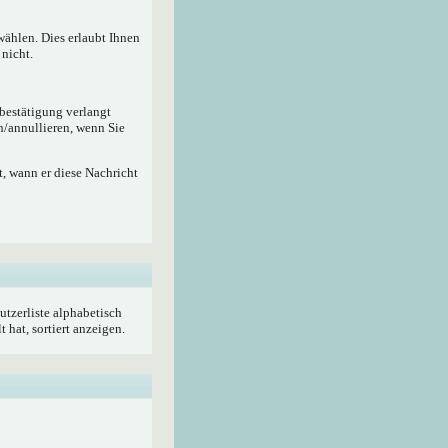
wählen. Dies erlaubt Ihnen
nicht.
ebestätigung verlangt
n/annullieren, wenn Sie
, wann er diese Nachricht
utzerliste alphabetisch
hat, sortiert anzeigen.