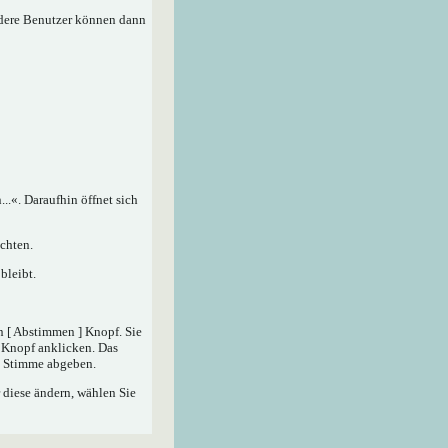
ndere Benutzer können dann
.«. Daraufhin öffnet sich
chten.
bleibt.
n [ Abstimmen ] Knopf. Sie
] Knopf anklicken. Das
ne Stimme abgeben.
 diese ändern, wählen Sie