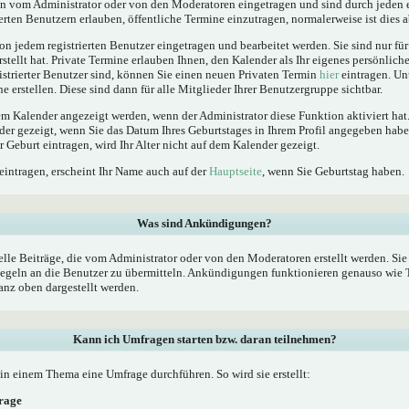
 vom Administrator oder von den Moderatoren eingetragen und sind durch jeden e
erten Benutzern erlauben, öffentliche Termine einzutragen, normalerweise ist dies ab
n jedem registrierten Benutzer eingetragen und bearbeitet werden. Sie sind nur fü
rstellt hat. Private Termine erlauben Ihnen, den Kalender als Ihr eigenes persönlic
istrierter Benutzer sind, können Sie einen neuen Privaten Termin
hier
eintragen. Un
 erstellen. Diese sind dann für alle Mitglieder Ihrer Benutzergruppe sichtbar.
 Kalender angezeigt werden, wenn der Administrator diese Funktion aktiviert hat.
der gezeigt, wenn Sie das Datum Ihres Geburtstages in Ihrem Profil angegeben ha
er Geburt eintragen, wird Ihr Alter nicht auf dem Kalender gezeigt.
eintragen, erscheint Ihr Name auch auf der
Hauptseite
, wenn Sie Geburtstag haben.
Was sind Ankündigungen?
le Beiträge, die vom Administrator oder von den Moderatoren erstellt werden. Sie 
geln an die Benutzer zu übermitteln. Ankündigungen funktionieren genauso wie T
nz oben dargestellt werden.
Kann ich Umfragen starten bzw. daran teilnehmen?
n einem Thema eine Umfrage durchführen. So wird sie erstellt:
frage