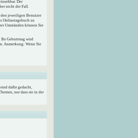
insehbar. Der
er nicht der Fall.
r den jeweiligen Benutzer
hes Onlinetagebuch zu
ter Umständen können Sie
 Ihr Geburtstag wird
ben. Anmerkung: Wenn Sie
sind dafür gedacht,
hemen, nur dass sie in der