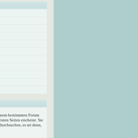
 einem bestimmten Forum
sten Seiten erscheint. Sie
durchsuchen, es sei denn,