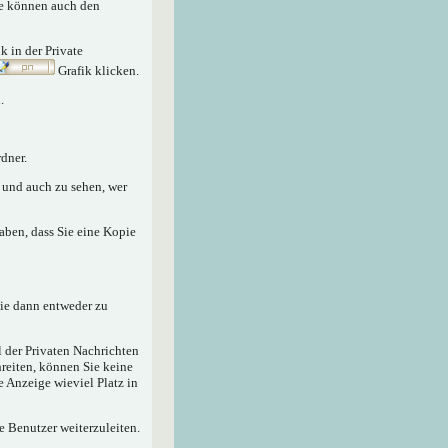
Sie können auch den
nk in der Private
Grafik klicken.
.
dner.
n und auch zu sehen, wer
aben, dass Sie eine Kopie
sie dann entweder zu
 der Privaten Nachrichten
hreiten, können Sie keine
e Anzeige wieviel Platz in
e Benutzer weiterzuleiten.