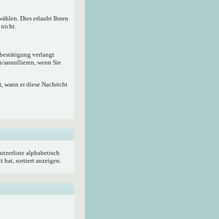
wählen. Dies erlaubt Ihnen
nicht.
ebestätigung verlangt
n/annullieren, wenn Sie
, wann er diese Nachricht
utzerliste alphabetisch
hat, sortiert anzeigen.