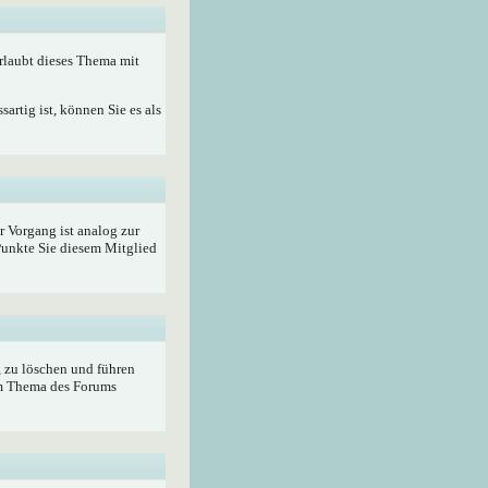
rlaubt dieses Thema mit
artig ist, können Sie es als
r Vorgang ist analog zur
unkte Sie diesem Mitglied
, zu löschen und führen
im Thema des Forums