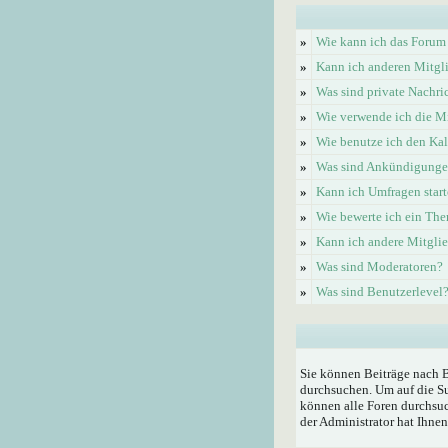
»
Wie kann ich das Forum
»
Kann ich anderen Mitgl
»
Was sind private Nachri
»
Wie verwende ich die Mi
»
Wie benutze ich den Ka
»
Was sind Ankündigung
»
Kann ich Umfragen start
»
Wie bewerte ich ein Th
»
Kann ich andere Mitgli
»
Was sind Moderatoren?
»
Was sind Benutzerlevel
Sie können Beiträge nach 
durchsuchen. Um auf die Su
können alle Foren durchsuc
der Administrator hat Ihne