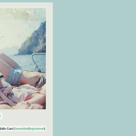
Hallo Gast [
Anmelden
|
Registrieren
]