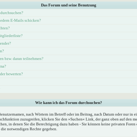
Das Forum und seine Benutzung
 durchsuchen?
iedern E-Mails schicken?
chten?
tgliederliste?
lender?
en?
en bzw. daran teilnehmen?
ema?
eder bewerten?
?
Wie kann ich das Forum durchsuchen?
Benutzernamen, nach Wörtern im Betreff oder im Beitrag, nach Datum oder nur in
chfunktion zuzugreifen, klicken Sie den »Suchen« Link, der ganz oben auf den mei
hen, in denen Sie die Berechtigung dazu haben - Sie können keine privaten Foren 
n die notwendigen Rechte gegeben.