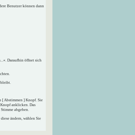
ndere Benutzer können dann
.«. Daraufhin öffnet sich
chten.
bleibt.
n [ Abstimmen ] Knopf. Sie
] Knopf anklicken. Das
ne Stimme abgeben.
 diese ändern, wählen Sie