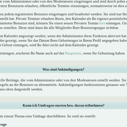
 vom Administrator oder von den Moderatoren eingetragen und sind durch jeden e
erten Benutzern erlauben, öffentliche Termine einzutragen, normalerweise ist dies ab
n jedem registrierten Benutzer eingetragen und bearbeitet werden. Sie sind nur fü
rstellt hat. Private Termine erlauben Ihnen, den Kalender als Ihr eigenes persönlic
istrierter Benutzer sind, können Sie einen neuen Privaten Termin
hier
eintragen. Un
 erstellen. Diese sind dann für alle Mitglieder Ihrer Benutzergruppe sichtbar.
 Kalender angezeigt werden, wenn der Administrator diese Funktion aktiviert hat.
der gezeigt, wenn Sie das Datum Ihres Geburtstages in Ihrem Profil angegeben ha
er Geburt eintragen, wird Ihr Alter nicht auf dem Kalender gezeigt.
eintragen, erscheint Ihr Name auch auf der
Hauptseite
, wenn Sie Geburtstag haben.
Was sind Ankündigungen?
le Beiträge, die vom Administrator oder von den Moderatoren erstellt werden. Sie 
geln an die Benutzer zu übermitteln. Ankündigungen funktionieren genauso wie T
nz oben dargestellt werden.
Kann ich Umfragen starten bzw. daran teilnehmen?
n einem Thema eine Umfrage durchführen. So wird sie erstellt:
frage