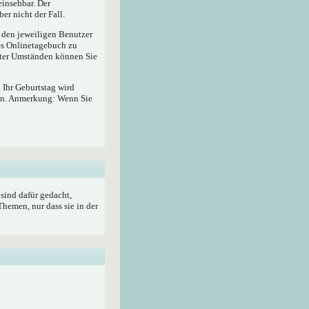
insehbar. Der
er nicht der Fall.
r den jeweiligen Benutzer
hes Onlinetagebuch zu
ter Umständen können Sie
 Ihr Geburtstag wird
ben. Anmerkung: Wenn Sie
sind dafür gedacht,
hemen, nur dass sie in der