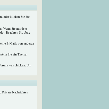
, oder klicken Sie die
nen. Wenn Sie mit dem
det. Beachten Sie aber,
 keine E-Mails von anderen
. Wenn Sie ein Thema
Forums verschicken. Um
ig Private Nachrichten