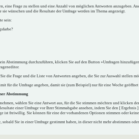
nen, eine Frage zu stellen und eine Anzahl von möglichen Antworten anzugeben. A
ie sie wünschen und die Resultate der Umfrage werden im Thema angezeigt.
e sein:
gsfarbe?
in Abstimmung durchzuführen, klicken Sie auf den Button »Umfragen hinzufügen..
rageneditor.
ie die Frage und die Liste von Antworten angeben, die Sie zur Auswahl stellen mö
mit für die Umfrage angeben, damit sie (zum Beispiel) nur für eine Woche geöffnet 
iner Abstimmung
nehmen, wählen Sie eine Antwort aus, für die Sie stimmen möchten und klicken de
Resultate einer Umfrage vor Ihrer Stimmabgabe ansehen, indem Sie den [ Ergebnis 
e ist freiwillig. Sie können für eine der vorhandenen Optionen stimmen oder kei
 sobald Sie in einer Umfrage gestimmt haben, in dieser nicht mehr abstimmen oder