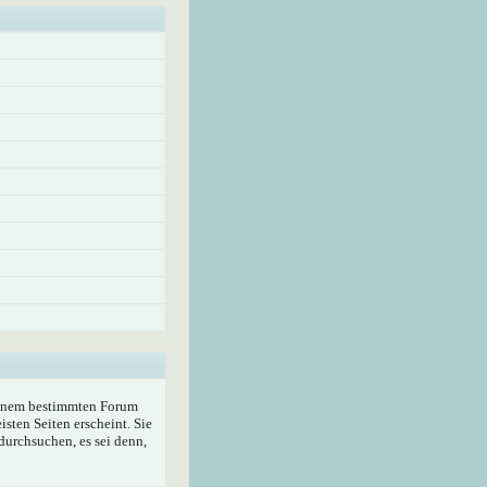
 einem bestimmten Forum
sten Seiten erscheint. Sie
durchsuchen, es sei denn,