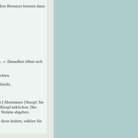
ndere Benutzer können dann
.«. Daraufhin öffnet sich
chten.
bleibt.
n [ Abstimmen ] Knopf. Sie
] Knopf anklicken. Das
ne Stimme abgeben.
 diese ändern, wählen Sie