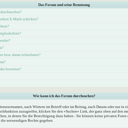
Das Forum und seine Benutzung
 durchsuchen?
iedern E-Mails schicken?
chten?
tgliederliste?
lender?
en?
en bzw. daran teilnehmen?
ema?
eder bewerten?
?
Wie kann ich das Forum durchsuchen?
Benutzernamen, nach Wörtern im Betreff oder im Beitrag, nach Datum oder nur in
chfunktion zuzugreifen, klicken Sie den »Suchen« Link, der ganz oben auf den mei
hen, in denen Sie die Berechtigung dazu haben - Sie können keine privaten Foren 
n die notwendigen Rechte gegeben.