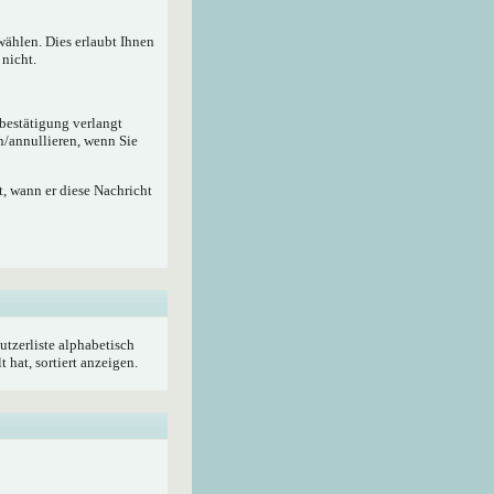
wählen. Dies erlaubt Ihnen
nicht.
ebestätigung verlangt
n/annullieren, wenn Sie
, wann er diese Nachricht
utzerliste alphabetisch
hat, sortiert anzeigen.