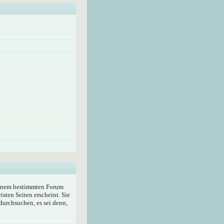
 einem bestimmten Forum
sten Seiten erscheint. Sie
durchsuchen, es sei denn,