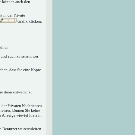
Sie können auch den
nk in der Private
Grafik klicken.
.
dner.
n und auch zu sehen, wer
aben, dass Sie eine Kopie
sie dann entweder zu
 der Privaten Nachrichten
hreiten, können Sie keine
e Anzeige wieviel Platz in
e Benutzer weiterzuleiten.