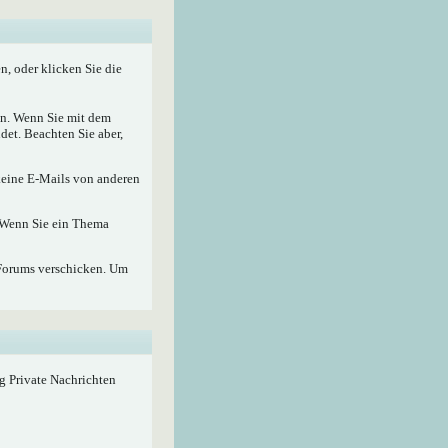
, oder klicken Sie die
nen. Wenn Sie mit dem
det. Beachten Sie aber,
 keine E-Mails von anderen
. Wenn Sie ein Thema
Forums verschicken. Um
ig Private Nachrichten