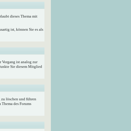
rlaubt dieses Thema mit
artig ist, können Sie es als
r Vorgang ist analog zur
unkte Sie diesem Mitglied
, zu löschen und führen
im Thema des Forums