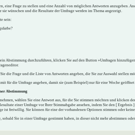
nen, eine Frage zu stellen und eine Anzahl von möglichen Antworten anzugeben. A
ie sie wünschen und die Resultate der Umfrage werden im Thema angezeigt.
e sein:
gsfarbe?
in Abstimmung durchzuführen, klicken Sie auf den Button »Umfragen hinzufügen..
rageneditor.
ie die Frage und die Liste von Antworten angeben, die Sie zur Auswahl stellen mö
mit für die Umfrage angeben, damit sie (zum Beispiel) nur für eine Woche geöffnet 
iner Abstimmung
nehmen, wählen Sie eine Antwort aus, für die Sie stimmen möchten und klicken de
Resultate einer Umfrage vor Ihrer Stimmabgabe ansehen, indem Sie den [ Ergebnis 
e ist freiwillig. Sie können für eine der vorhandenen Optionen stimmen oder kei
 sobald Sie in einer Umfrage gestimmt haben, in dieser nicht mehr abstimmen oder