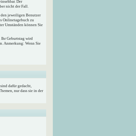
insehbar. Der
er nicht der Fall.
r den jeweiligen Benutzer
hes Onlinetagebuch zu
ter Umständen können Sie
 Ihr Geburtstag wird
ben. Anmerkung: Wenn Sie
sind dafür gedacht,
hemen, nur dass sie in der