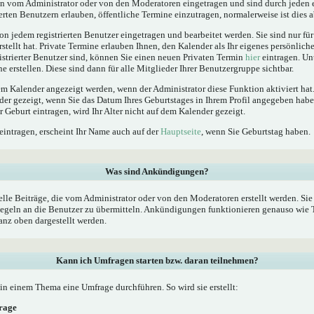
 vom Administrator oder von den Moderatoren eingetragen und sind durch jeden e
erten Benutzern erlauben, öffentliche Termine einzutragen, normalerweise ist dies ab
n jedem registrierten Benutzer eingetragen und bearbeitet werden. Sie sind nur fü
rstellt hat. Private Termine erlauben Ihnen, den Kalender als Ihr eigenes persönlic
istrierter Benutzer sind, können Sie einen neuen Privaten Termin
hier
eintragen. Un
 erstellen. Diese sind dann für alle Mitglieder Ihrer Benutzergruppe sichtbar.
 Kalender angezeigt werden, wenn der Administrator diese Funktion aktiviert hat.
der gezeigt, wenn Sie das Datum Ihres Geburtstages in Ihrem Profil angegeben ha
er Geburt eintragen, wird Ihr Alter nicht auf dem Kalender gezeigt.
eintragen, erscheint Ihr Name auch auf der
Hauptseite
, wenn Sie Geburtstag haben.
Was sind Ankündigungen?
le Beiträge, die vom Administrator oder von den Moderatoren erstellt werden. Sie 
geln an die Benutzer zu übermitteln. Ankündigungen funktionieren genauso wie T
nz oben dargestellt werden.
Kann ich Umfragen starten bzw. daran teilnehmen?
n einem Thema eine Umfrage durchführen. So wird sie erstellt:
frage