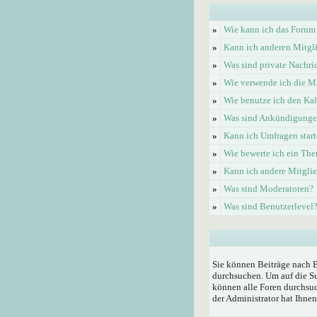
»
Wie kann ich das Forum
»
Kann ich anderen Mitgl
»
Was sind private Nachri
»
Wie verwende ich die Mi
»
Wie benutze ich den Ka
»
Was sind Ankündigung
»
Kann ich Umfragen start
»
Wie bewerte ich ein Th
»
Kann ich andere Mitgli
»
Was sind Moderatoren?
»
Was sind Benutzerlevel
Sie können Beiträge nach 
durchsuchen. Um auf die Su
können alle Foren durchsuc
der Administrator hat Ihne