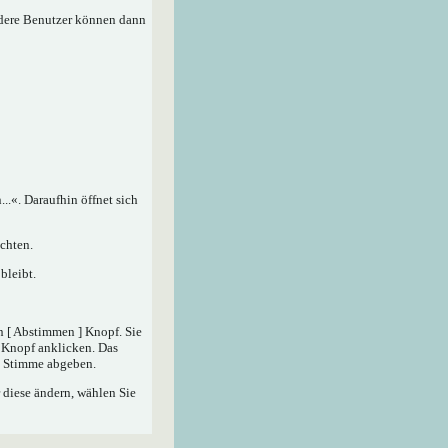
ndere Benutzer können dann
.«. Daraufhin öffnet sich
chten.
bleibt.
n [ Abstimmen ] Knopf. Sie
] Knopf anklicken. Das
ne Stimme abgeben.
 diese ändern, wählen Sie