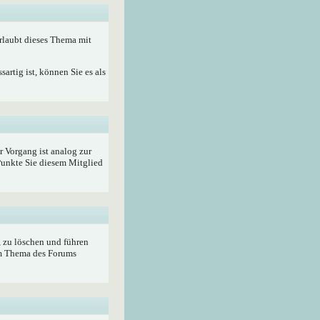
rlaubt dieses Thema mit
artig ist, können Sie es als
r Vorgang ist analog zur
unkte Sie diesem Mitglied
, zu löschen und führen
im Thema des Forums