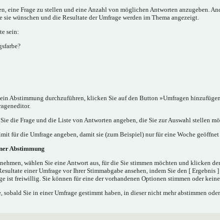
nen, eine Frage zu stellen und eine Anzahl von möglichen Antworten anzugeben. A
ie sie wünschen und die Resultate der Umfrage werden im Thema angezeigt.
e sein:
gsfarbe?
in Abstimmung durchzuführen, klicken Sie auf den Button »Umfragen hinzufügen..
rageneditor.
ie die Frage und die Liste von Antworten angeben, die Sie zur Auswahl stellen mö
mit für die Umfrage angeben, damit sie (zum Beispiel) nur für eine Woche geöffnet 
iner Abstimmung
nehmen, wählen Sie eine Antwort aus, für die Sie stimmen möchten und klicken de
Resultate einer Umfrage vor Ihrer Stimmabgabe ansehen, indem Sie den [ Ergebnis 
e ist freiwillig. Sie können für eine der vorhandenen Optionen stimmen oder kei
 sobald Sie in einer Umfrage gestimmt haben, in dieser nicht mehr abstimmen oder