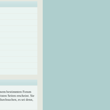
 einem bestimmten Forum
sten Seiten erscheint. Sie
durchsuchen, es sei denn,