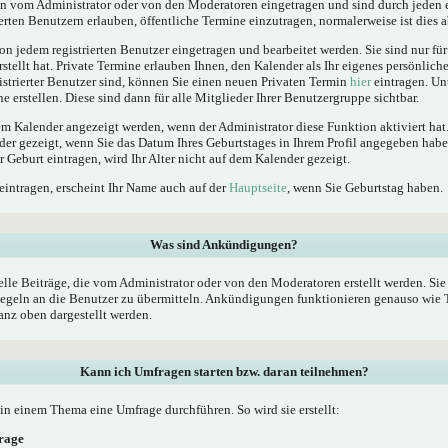
 vom Administrator oder von den Moderatoren eingetragen und sind durch jeden e
erten Benutzern erlauben, öffentliche Termine einzutragen, normalerweise ist dies ab
n jedem registrierten Benutzer eingetragen und bearbeitet werden. Sie sind nur fü
rstellt hat. Private Termine erlauben Ihnen, den Kalender als Ihr eigenes persönlic
istrierter Benutzer sind, können Sie einen neuen Privaten Termin
hier
eintragen. Un
 erstellen. Diese sind dann für alle Mitglieder Ihrer Benutzergruppe sichtbar.
 Kalender angezeigt werden, wenn der Administrator diese Funktion aktiviert hat.
der gezeigt, wenn Sie das Datum Ihres Geburtstages in Ihrem Profil angegeben ha
er Geburt eintragen, wird Ihr Alter nicht auf dem Kalender gezeigt.
eintragen, erscheint Ihr Name auch auf der
Hauptseite
, wenn Sie Geburtstag haben.
Was sind Ankündigungen?
le Beiträge, die vom Administrator oder von den Moderatoren erstellt werden. Sie 
geln an die Benutzer zu übermitteln. Ankündigungen funktionieren genauso wie T
nz oben dargestellt werden.
Kann ich Umfragen starten bzw. daran teilnehmen?
n einem Thema eine Umfrage durchführen. So wird sie erstellt:
frage