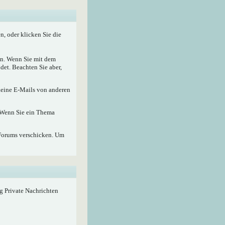
, oder klicken Sie die
nen. Wenn Sie mit dem
det. Beachten Sie aber,
 keine E-Mails von anderen
. Wenn Sie ein Thema
Forums verschicken. Um
ig Private Nachrichten