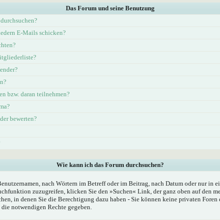
Das Forum und seine Benutzung
 durchsuchen?
iedern E-Mails schicken?
chten?
tgliederliste?
lender?
en?
en bzw. daran teilnehmen?
ema?
eder bewerten?
?
Wie kann ich das Forum durchsuchen?
Benutzernamen, nach Wörtern im Betreff oder im Beitrag, nach Datum oder nur in
chfunktion zuzugreifen, klicken Sie den »Suchen« Link, der ganz oben auf den mei
hen, in denen Sie die Berechtigung dazu haben - Sie können keine privaten Foren 
n die notwendigen Rechte gegeben.