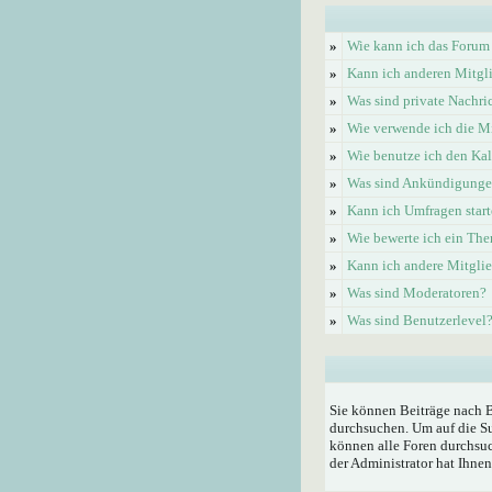
»
Wie kann ich das Forum
»
Kann ich anderen Mitgl
»
Was sind private Nachri
»
Wie verwende ich die Mi
»
Wie benutze ich den Ka
»
Was sind Ankündigung
»
Kann ich Umfragen start
»
Wie bewerte ich ein Th
»
Kann ich andere Mitgli
»
Was sind Moderatoren?
»
Was sind Benutzerlevel
Sie können Beiträge nach 
durchsuchen. Um auf die Su
können alle Foren durchsuc
der Administrator hat Ihne