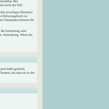
insehbar. Der
er nicht der Fall.
r den jeweiligen Benutzer
hes Onlinetagebuch zu
ter Umständen können Sie
 Ihr Geburtstag wird
ben. Anmerkung: Wenn Sie
sind dafür gedacht,
hemen, nur dass sie in der