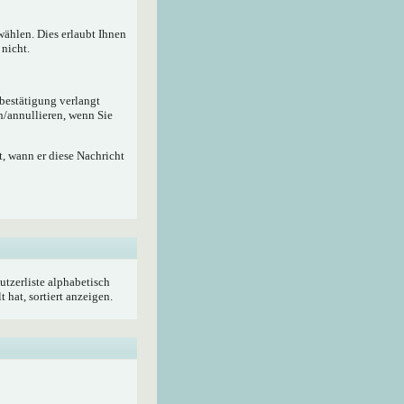
wählen. Dies erlaubt Ihnen
nicht.
ebestätigung verlangt
n/annullieren, wenn Sie
, wann er diese Nachricht
utzerliste alphabetisch
hat, sortiert anzeigen.