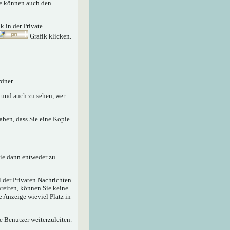
Sie können auch den
nk in der Private
Grafik klicken.
.
dner.
n und auch zu sehen, wer
aben, dass Sie eine Kopie
sie dann entweder zu
 der Privaten Nachrichten
hreiten, können Sie keine
e Anzeige wieviel Platz in
e Benutzer weiterzuleiten.