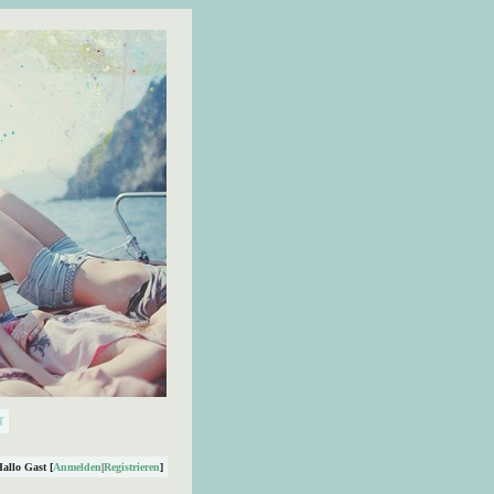
Hallo Gast [
Anmelden
|
Registrieren
]