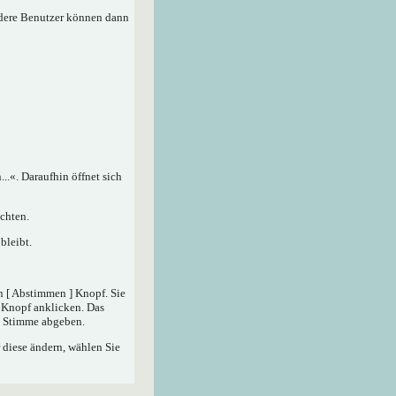
ndere Benutzer können dann
.«. Daraufhin öffnet sich
chten.
bleibt.
n [ Abstimmen ] Knopf. Sie
] Knopf anklicken. Das
ne Stimme abgeben.
 diese ändern, wählen Sie