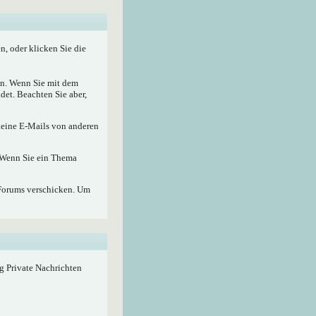
, oder klicken Sie die
nen. Wenn Sie mit dem
det. Beachten Sie aber,
 keine E-Mails von anderen
. Wenn Sie ein Thema
Forums verschicken. Um
ig Private Nachrichten