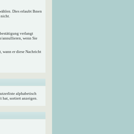
wählen. Dies erlaubt Ihnen
nicht.
ebestätigung verlangt
n/annullieren, wenn Sie
, wann er diese Nachricht
utzerliste alphabetisch
hat, sortiert anzeigen.