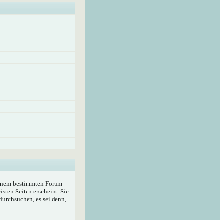
 einem bestimmten Forum
sten Seiten erscheint. Sie
durchsuchen, es sei denn,