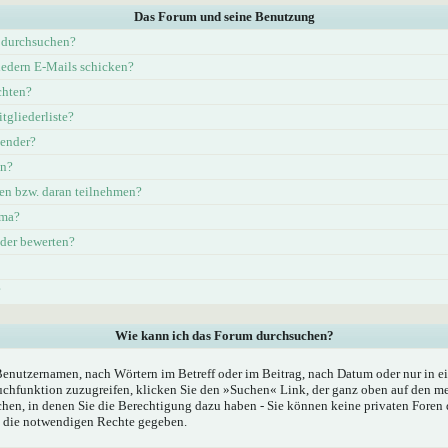
Das Forum und seine Benutzung
 durchsuchen?
iedern E-Mails schicken?
chten?
tgliederliste?
lender?
en?
en bzw. daran teilnehmen?
ema?
eder bewerten?
?
Wie kann ich das Forum durchsuchen?
Benutzernamen, nach Wörtern im Betreff oder im Beitrag, nach Datum oder nur in
chfunktion zuzugreifen, klicken Sie den »Suchen« Link, der ganz oben auf den mei
hen, in denen Sie die Berechtigung dazu haben - Sie können keine privaten Foren 
n die notwendigen Rechte gegeben.