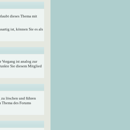
rlaubt dieses Thema mit
artig ist, können Sie es als
r Vorgang ist analog zur
unkte Sie diesem Mitglied
, zu löschen und führen
im Thema des Forums