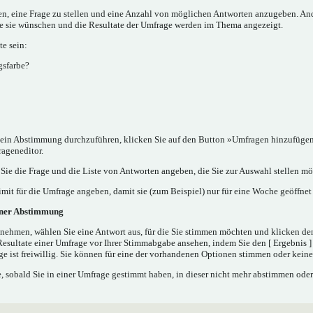
nen, eine Frage zu stellen und eine Anzahl von möglichen Antworten anzugeben. A
ie sie wünschen und die Resultate der Umfrage werden im Thema angezeigt.
e sein:
gsfarbe?
in Abstimmung durchzuführen, klicken Sie auf den Button »Umfragen hinzufügen..
rageneditor.
ie die Frage und die Liste von Antworten angeben, die Sie zur Auswahl stellen mö
mit für die Umfrage angeben, damit sie (zum Beispiel) nur für eine Woche geöffnet 
iner Abstimmung
nehmen, wählen Sie eine Antwort aus, für die Sie stimmen möchten und klicken de
Resultate einer Umfrage vor Ihrer Stimmabgabe ansehen, indem Sie den [ Ergebnis 
e ist freiwillig. Sie können für eine der vorhandenen Optionen stimmen oder kei
 sobald Sie in einer Umfrage gestimmt haben, in dieser nicht mehr abstimmen oder