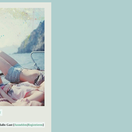
Hallo Gast [
Anmelden
|
Registrieren
]