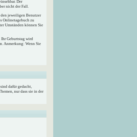
insehbar. Der
er nicht der Fall.
r den jeweiligen Benutzer
hes Onlinetagebuch zu
ter Umständen können Sie
 Ihr Geburtstag wird
ben. Anmerkung: Wenn Sie
sind dafür gedacht,
hemen, nur dass sie in der