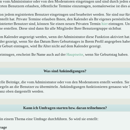
 vom Administrator oder von den Moderatoren eingetragen und sind durch jeden e
erten Benutzern erlauben, öffentliche Termine einzutragen, normalerweise ist dies ab
n jedem registrierten Benutzer eingetragen und bearbeitet werden. Sie sind nur fü
rstellt hat. Private Termine erlauben Ihnen, den Kalender als Ihr eigenes persönlic
istrierter Benutzer sind, können Sie einen neuen Privaten Termin
hier
eintragen. Un
 erstellen. Diese sind dann für alle Mitglieder Ihrer Benutzergruppe sichtbar.
 Kalender angezeigt werden, wenn der Administrator diese Funktion aktiviert hat.
der gezeigt, wenn Sie das Datum Ihres Geburtstages in Ihrem Profil angegeben ha
er Geburt eintragen, wird Ihr Alter nicht auf dem Kalender gezeigt.
eintragen, erscheint Ihr Name auch auf der
Hauptseite
, wenn Sie Geburtstag haben.
Was sind Ankündigungen?
le Beiträge, die vom Administrator oder von den Moderatoren erstellt werden. Sie 
geln an die Benutzer zu übermitteln. Ankündigungen funktionieren genauso wie T
nz oben dargestellt werden.
Kann ich Umfragen starten bzw. daran teilnehmen?
n einem Thema eine Umfrage durchführen. So wird sie erstellt:
frage