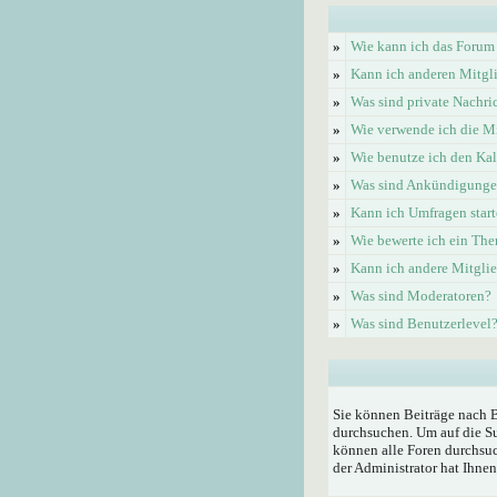
»
Wie kann ich das Forum
»
Kann ich anderen Mitgl
»
Was sind private Nachri
»
Wie verwende ich die Mi
»
Wie benutze ich den Ka
»
Was sind Ankündigung
»
Kann ich Umfragen start
»
Wie bewerte ich ein Th
»
Kann ich andere Mitgli
»
Was sind Moderatoren?
»
Was sind Benutzerlevel
Sie können Beiträge nach 
durchsuchen. Um auf die Su
können alle Foren durchsuc
der Administrator hat Ihne