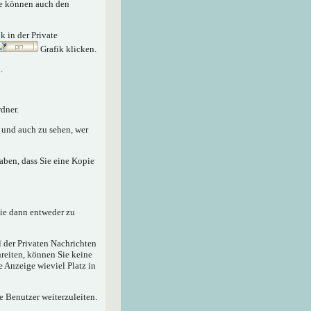
Sie können auch den
nk in der Private
Grafik klicken.
.
dner.
n und auch zu sehen, wer
aben, dass Sie eine Kopie
sie dann entweder zu
 der Privaten Nachrichten
hreiten, können Sie keine
e Anzeige wieviel Platz in
e Benutzer weiterzuleiten.