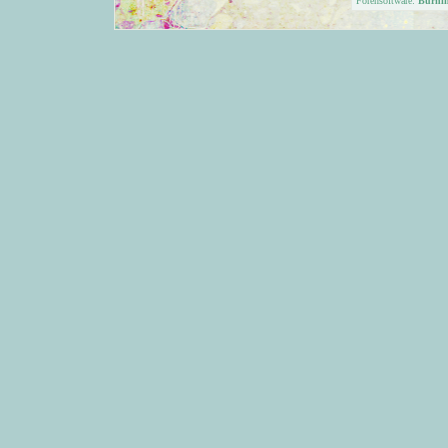
Forensoftware:
Burni