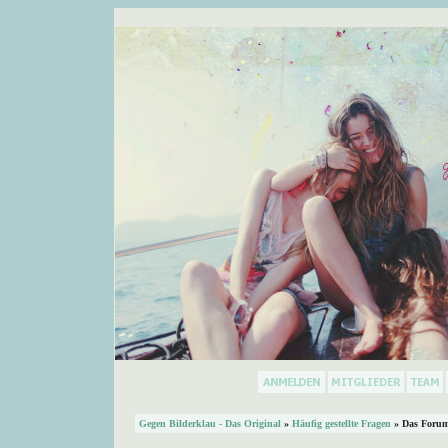
Gegen Bilderklau - Das Original
»
Häufig gestellte Fragen
» Das Forum