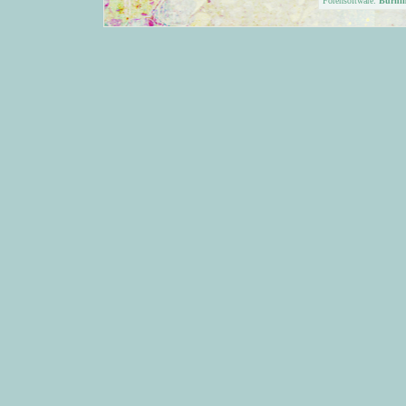
Forensoftware:
Burni