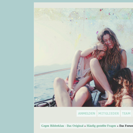
Gegen Bilderklau - Das Original
»
Häufig gestellte Fragen
» Das Forum