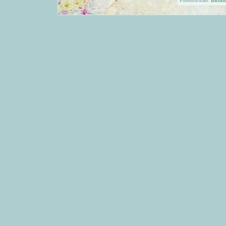
Forensoftware:
Burni