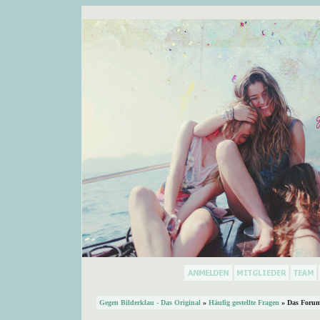
Gegen Bilderklau - Das Original
»
Häufig gestellte Fragen
» Das Forum