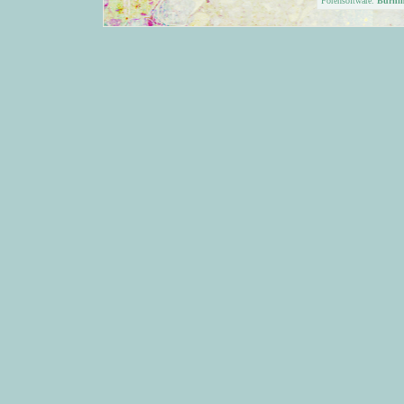
Forensoftware:
Burni