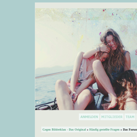
Gegen Bilderklau - Das Original
»
Häufig gestellte Fragen
» Das Forum