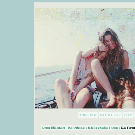
Gegen Bilderklau - Das Original
»
Häufig gestellte Fragen
» Das Forum