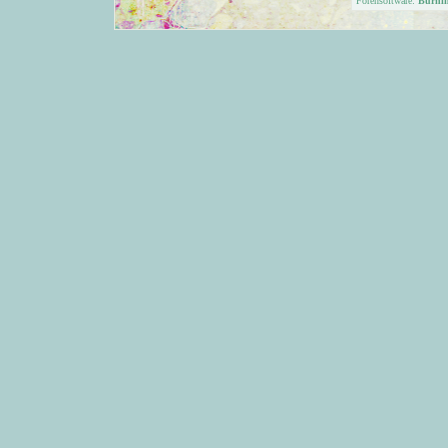
Forensoftware:
Burni