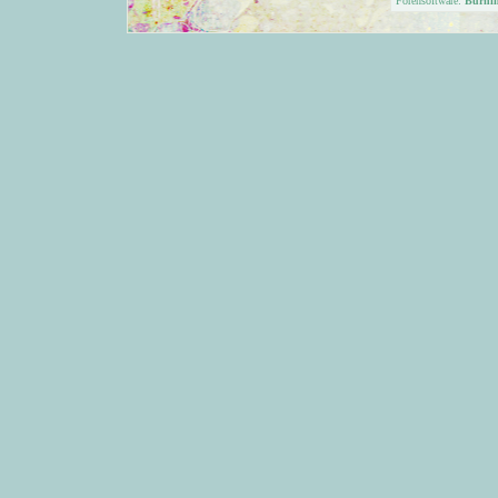
Forensoftware:
Burni