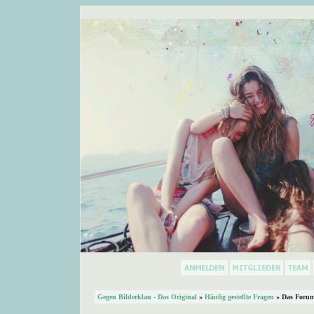
Gegen Bilderklau - Das Original
»
Häufig gestellte Fragen
» Das Forum